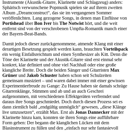
Instrumente (Akustik-Gitarre, Klarinette und Schlagzeug) anders:
Sphärisch verwunschene Popmusik spielen sie auf ihrem zweiten
Album „Dreamconstruct“, das sie im vergangenen Sommer
veröffenlichten. Lang gezogene Songs, in denen man Einflüsse von
Portishead
über
Bon Iver
bis
The Notwist
hört, und die weit
entfernt sind von der verschrobenen Umpfta-Romantik manch einer
der Bayern-Beat-Bands.
Damit jedoch dieser zurückgenommene, atmende Klang mit einer
derartigen Besetzung gespielt werden kann, brauchten
Vorteilspack
ein wenig Einfallsreichtum und einen Synthesizer als Kitt. Denn die
Töne der Klarinette und der Akustik-Gitarre sind erst einmal sehr
konkret, klar definiert und ohne viel Nachhall oder eine große
klangliche Breite. Doch die beiden Sänger und Gitarristen
Max
Grüner
und
Jakob Schuster
haben schon seit Schulzeiten
gemeinsam musiziert – und waren dabei immer mit einer gewissen
Experimentierfreude zu Gange: Zu Hause haben sie damals schräge
Gitarrenklänge, Stimmen und ab und an auch Geschrei
aufgenommen, mit verschiedenen Effektgeräten verfremdet und
daraus ihre Songs geschmiedet. Doch durch diesen Prozess sei es
dann ziemlich bald „endgültig unmöglich“ gewesen, „diese Klänge
live umzusetzen“, erzählt Max. Erst als
Jonas Dannecker
mit der
Klarinette hinzu kam, konnten sie ihren Songs eine aufführbare
Form geben: Der begann die klanglichen Lücken mit dem
Blasinstrument zu füllen und den „einfach nur sehr fantasievoll