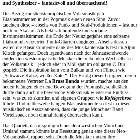
und Synthesizer – fantasievoll und überraschend!
Der Bezug zur südosteuropäischen Volksmusik gab
Blasinstrumenten in der Popmusik einen neuen Sinn. Zuvor
tauchten diese – abseits von Funk- und Soul-Produktionen – fast nur
noch im Ska auf. Als hektisch hüpfende und vorlaute
Instrumentalstimmen, die Ende der Neunzigerjahre eine seltsame
Liaison mit verzerrten Punk-Gitarren eingingen. Abseits dessen
waren die Blasinstrumente dank des Musikantenstadls fest im Alpin-
Kitsch gefangen. Doch irgendwann nach der Jahrtausendwende
entdeckten westeuropäische Musiker die treibenden Wechselbässe
der Volksmusik – jedoch eher in Moll statt im obligaten C-Dur
gespielt. Die Inspiration kam vom Balkan und von Filmen wie
„Schwarze Katze, weißer Kater“. Der Erfolg dieser Gruppen, deren
bekannteste Vertreter
La Brass Banda
wurden, machte aus den
neuen Klängen eine neue Bewegung der Popmusik, schließlich
durfte dann auch die bayerische Volksmusik wieder ein Einfluss
sein, was zu so skurrilen und eigenen Gruppen wie
Kofelgschroa
führte. Und mittlerweile hängen Blasinstrumente so fest in diesen
musikalischen Assoziationen, dass die junge Münchner Band
Vorteilspack noch einmal richtig überraschen kann.
Das Quartett, das ursprünglich aus dem westlichen Münchner
Umland stammt, könnte laut Besetzung genau eine dieser Neo-
Volksmusik-Gruppen sein. Doch die Musiker nutzen ihre