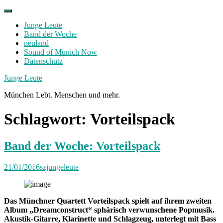
Skip
to
Junge Leute
content
Band der Woche
neuland
Sound of Munich Now
Datenschutz
Facebook
Twitter
Instagram
Junge Leute
München Lebt. Menschen und mehr.
Schlagwort:
Vorteilspack
Band der Woche: Vorteilspack
21/01/2016
szjungeleute
Das Münchner Quartett Vorteilspack spielt auf ihrem zweiten
Album „Dreamconstruct“ sphärisch verwunschene Popmusik.
Akustik-Gitarre, Klarinette und Schlagzeug, unterlegt mit Bass