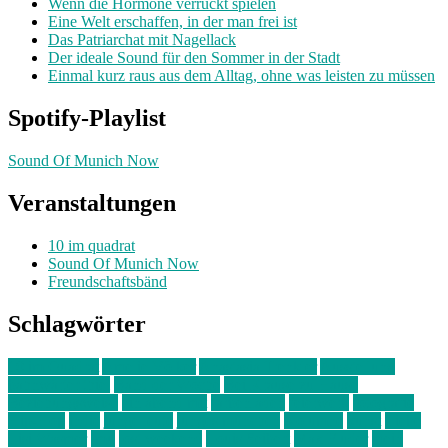
Wenn die Hormone verrückt spielen
Eine Welt erschaffen, in der man frei ist
Das Patriarchat mit Nagellack
Der ideale Sound für den Sommer in der Stadt
Einmal kurz raus aus dem Alltag, ohne was leisten zu müssen
Spotify-Playlist
Sound Of Munich Now
Veranstaltungen
10 im quadrat
Sound Of Munich Now
Freundschaftsbänd
Schlagwörter
10 im Quadrat
Amelie Völker
Anastasia Trenkler
Ausstellung
bahnwärter thiel
Band der Woche
Bei Krause zu Hause
Beziehungsweise
ein abend mit
farbenladen
feierwerk
fotografie
Hip-Hop
indie
junge leute
junges münchen
Kolumne
kunst
Liebe
Lisi Wasmer
lmu
lost weekend
Louis Seibert
Max Fluder
mein