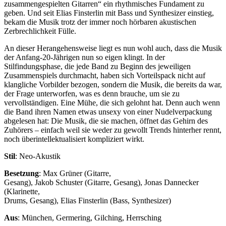
zusammengespielten Gitarren“ ein rhythmisches Fundament zu
geben. Und seit Elias Finsterlin mit Bass und Synthesizer einstieg,
bekam die Musik trotz der immer noch hörbaren akustischen
Zerbrechlichkeit Fülle.
An dieser Herangehensweise liegt es nun wohl auch, dass die Musik
der Anfang-20-Jährigen nun so eigen klingt. In der
Stilfindungsphase, die jede Band zu Beginn des jeweiligen
Zusammenspiels durchmacht, haben sich Vorteilspack nicht auf
klangliche Vorbilder bezogen, sondern die Musik, die bereits da war,
der Frage unterworfen, was es denn brauche, um sie zu
vervollständigen. Eine Mühe, die sich gelohnt hat. Denn auch wenn
die Band ihren Namen etwas unsexy von einer Nudelverpackung
abgelesen hat: Die Musik, die sie machen, öffnet das Gehirn des
Zuhörers – einfach weil sie weder zu gewollt Trends hinterher rennt,
noch überintellektualisiert kompliziert wirkt.
Stil
: Neo-Akustik
Besetzung
: Max Grüner (Gitarre,
Gesang), Jakob Schuster (Gitarre, Gesang), Jonas Dannecker
(Klarinette,
Drums, Gesang), Elias Finsterlin (Bass, Synthesizer)
Aus
: München, Germering, Gilching, Herrsching