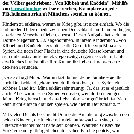
der Völker geschrieben: „Von Kibbeh und Knödeln”. Mithilfe
von
Crowdfunding
will sie erreichen, Exemplare an jede
Flüchtlingsunterkunft Münchens spenden zu können.
Kindern zu erklären, warum es Krieg gibt, ist nicht einfach. Wo die
kulturellen Unterschiede zwischen Deutschland und Ländern liegen,
aus denen Menschen fliehen, ebenso. Dieser Aufgabe hat sich nun
Dorine Siegemund, 22, angenommen. In ihrem Kinderbuch „Von
Kibbeh und Knödeln“ erzählt sie die Geschichte von Mina aus
Syrien, die nach ihrer Flucht in eine deutsche Klasse kommt und
sich mit Gustav anfreundet. Gegenseitig zeigen sie sich im Laufe
des Buches ihre Familie, ihre Kultur, ihr Leben. Und werden zu
dicksten Freunden.
„Gustav fragt Mina: ‚Warum bist du und deine Familie eigentlich
nach Deutschland gekommen, du findest doch, dass Syrien ein
schönes Land ist.‘ Mina erklärt sehr traurig: ,Ja, das ist es eigentlich
auch. Aber wir mussten Syrien verlassen, weil dort seit einigen
Jahren Krieg herrscht und das Leben dort sehr gefährlich ist. Man
kann nicht einfach draußen spielen, wie hier in Deutschland.‘“
Mit vielen Details beschreibt Dorine die Annäherung zwischen den
beiden Kindern, die in einem Umfeld aufgewachsen sind, das
unterschiedlicher nicht hätte sein können. Während Gustav die
Vorzüge einer gutbürgerlichen deutschen Familie genießt, war