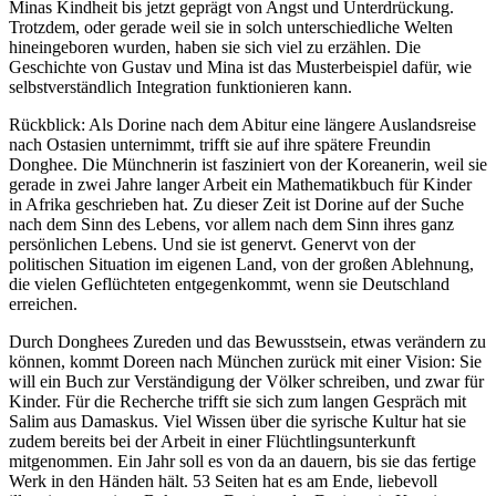
Minas Kindheit bis jetzt geprägt von Angst und Unterdrückung.
Trotzdem, oder gerade weil sie in solch unterschiedliche Welten
hineingeboren wurden, haben sie sich viel zu erzählen. Die
Geschichte von Gustav und Mina ist das Musterbeispiel dafür, wie
selbstverständlich Integration funktionieren kann.
Rückblick: Als Dorine nach dem Abitur eine längere Auslandsreise
nach Ostasien unternimmt, trifft sie auf ihre spätere Freundin
Donghee. Die Münchnerin ist fasziniert von der Koreanerin, weil sie
gerade in zwei Jahre langer Arbeit ein Mathematikbuch für Kinder
in Afrika geschrieben hat. Zu dieser Zeit ist Dorine auf der Suche
nach dem Sinn des Lebens, vor allem nach dem Sinn ihres ganz
persönlichen Lebens. Und sie ist genervt. Genervt von der
politischen Situation im eigenen Land, von der großen Ablehnung,
die vielen Geflüchteten entgegenkommt, wenn sie Deutschland
erreichen.
Durch Donghees Zureden und das Bewusstsein, etwas verändern zu
können, kommt Doreen nach München zurück mit einer Vision: Sie
will ein Buch zur Verständigung der Völker schreiben, und zwar für
Kinder. Für die Recherche trifft sie sich zum langen Gespräch mit
Salim aus Damaskus. Viel Wissen über die syrische Kultur hat sie
zudem bereits bei der Arbeit in einer Flüchtlingsunterkunft
mitgenommen. Ein Jahr soll es von da an dauern, bis sie das fertige
Werk in den Händen hält. 53 Seiten hat es am Ende, liebevoll