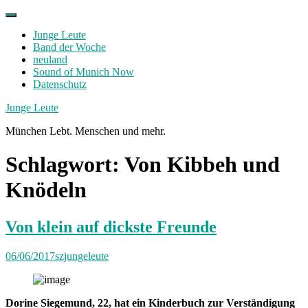
Skip
to
Junge Leute
content
Band der Woche
neuland
Sound of Munich Now
Datenschutz
Facebook
Twitter
Instagram
Junge Leute
München Lebt. Menschen und mehr.
Schlagwort:
Von Kibbeh und
Knödeln
Von klein auf dickste Freunde
06/06/2017
szjungeleute
Dorine Siegemund, 22, hat ein Kinderbuch zur Verständigung