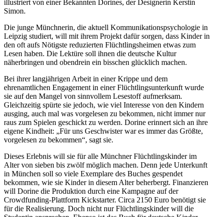
illustriert von einer Bekannten Dorines, der Designerin Kerstin
Simon.
Die junge Münchnerin, die aktuell Kommunikationspsychologie in
Leipzig studiert, will mit ihrem Projekt dafür sorgen, dass Kinder in
den oft aufs Nötigste reduzierten Flüchtlingsheimen etwas zum
Lesen haben. Die Lektüre soll ihnen die deutsche Kultur
näherbringen und obendrein ein bisschen glücklich machen.
Bei ihrer langjährigen Arbeit in einer Krippe und dem
ehrenamtlichen Engagement in einer Flüchtlingsunterkunft wurde
sie auf den Mangel von sinnvollem Lesestoff aufmerksam.
Gleichzeitig spürte sie jedoch, wie viel Interesse von den Kindern
ausging, auch mal was vorgelesen zu bekommen, nicht immer nur
raus zum Spielen geschickt zu werden. Dorine erinnert sich an ihre
eigene Kindheit: „Für uns Geschwister war es immer das Größte,
vorgelesen zu bekommen“, sagt sie.
Dieses Erlebnis will sie für alle Münchner Flüchtlingskinder im
Alter von sieben bis zwölf möglich machen. Denn jede Unterkunft
in München soll so viele Exemplare des Buches gespendet
bekommen, wie sie Kinder in diesem Alter beherbergt. Finanzieren
will Dorine die Produktion durch eine Kampagne auf der
Crowdfunding-Plattform Kickstarter. Circa 2150 Euro benötigt sie
für die Realisierung. Doch nicht nur Flüchtlingskinder will die