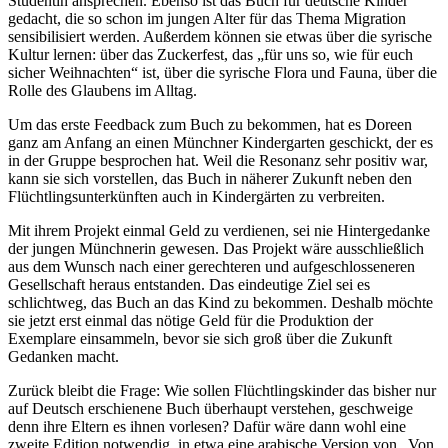
Studentin ansprechen. Ebenso ist das Buch für deutsche Kinder
gedacht, die so schon im jungen Alter für das Thema Migration
sensibilisiert werden. Außerdem können sie etwas über die syrische
Kultur lernen: über das Zuckerfest, das „für uns so, wie für euch
sicher Weihnachten“ ist, über die syrische Flora und Fauna, über die
Rolle des Glaubens im Alltag.
Um das erste Feedback zum Buch zu bekommen, hat es Doreen
ganz am Anfang an einen Münchner Kindergarten geschickt, der es
in der Gruppe besprochen hat. Weil die Resonanz sehr positiv war,
kann sie sich vorstellen, das Buch in näherer Zukunft neben den
Flüchtlingsunterkünften auch in Kindergärten zu verbreiten.
Mit ihrem Projekt einmal Geld zu verdienen, sei nie Hintergedanke
der jungen Münchnerin gewesen. Das Projekt wäre ausschließlich
aus dem Wunsch nach einer gerechteren und aufgeschlosseneren
Gesellschaft heraus entstanden. Das eindeutige Ziel sei es
schlichtweg, das Buch an das Kind zu bekommen. Deshalb möchte
sie jetzt erst einmal das nötige Geld für die Produktion der
Exemplare einsammeln, bevor sie sich groß über die Zukunft
Gedanken macht.
Zurück bleibt die Frage: Wie sollen Flüchtlingskinder das bisher nur
auf Deutsch erschienene Buch überhaupt verstehen, geschweige
denn ihre Eltern es ihnen vorlesen? Dafür wäre dann wohl eine
zweite Edition notwendig, in etwa eine arabische Version von „Von