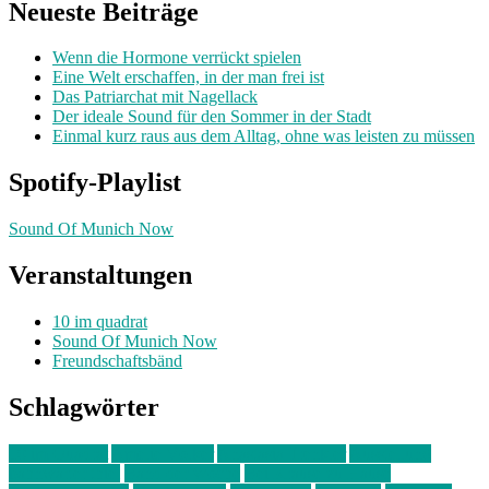
Neueste Beiträge
Wenn die Hormone verrückt spielen
Eine Welt erschaffen, in der man frei ist
Das Patriarchat mit Nagellack
Der ideale Sound für den Sommer in der Stadt
Einmal kurz raus aus dem Alltag, ohne was leisten zu müssen
Spotify-Playlist
Sound Of Munich Now
Veranstaltungen
10 im quadrat
Sound Of Munich Now
Freundschaftsbänd
Schlagwörter
10 im Quadrat
Amelie Völker
Anastasia Trenkler
Ausstellung
bahnwärter thiel
Band der Woche
Bei Krause zu Hause