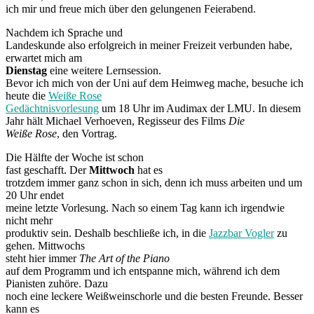
ich mir und freue mich über den gelungenen Feierabend.
Nachdem ich Sprache und
Landeskunde also erfolgreich in meiner Freizeit verbunden habe,
erwartet mich am
Dienstag
eine weitere Lernsession.
Bevor ich mich von der Uni auf dem Heimweg mache, besuche ich
heute die
Weiße Rose
Gedächtnisvorlesung
um 18 Uhr im Audimax der LMU. In diesem
Jahr hält Michael Verhoeven, Regisseur des Films
Die
Weiße Rose
, den Vortrag.
Die Hälfte der Woche ist schon
fast geschafft. Der
Mittwoch
hat es
trotzdem immer ganz schon in sich, denn ich muss arbeiten und um
20 Uhr endet
meine letzte Vorlesung. Nach so einem Tag kann ich irgendwie
nicht mehr
produktiv sein. Deshalb beschließe ich, in die
Jazzbar Vogler
zu
gehen. Mittwochs
steht hier immer
The Art of the Piano
auf dem Programm und ich entspanne mich, während ich dem
Pianisten zuhöre. Dazu
noch eine leckere Weißweinschorle und die besten Freunde. Besser
kann es