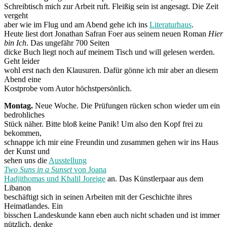
Schreibtisch mich zur Arbeit ruft. Fleißig sein ist angesagt. Die Zeit
vergeht
aber wie im Flug und am Abend gehe ich ins
Literaturhaus
.
Heute liest dort Jonathan Safran Foer aus seinem neuen Roman
Hier
bin Ich
. Das ungefähr 700 Seiten
dicke Buch liegt noch auf meinem Tisch und will gelesen werden.
Geht leider
wohl erst nach den Klausuren. Dafür gönne ich mir aber an diesem
Abend eine
Kostprobe vom Autor höchstpersönlich.
Montag.
Neue Woche. Die Prüfungen rücken schon wieder um ein
bedrohliches
Stück näher. Bitte bloß keine Panik! Um also den Kopf frei zu
bekommen,
schnappe ich mir eine Freundin und zusammen gehen wir ins Haus
der Kunst und
sehen uns die
Ausstellung
Two Suns in a Sunset
von Joana
Hadjithomas und Khalil Joreige
an. Das Künstlerpaar aus dem
Libanon
beschäftigt sich in seinen Arbeiten mit der Geschichte ihres
Heimatlandes. Ein
bisschen Landeskunde kann eben auch nicht schaden und ist immer
nützlich, denke