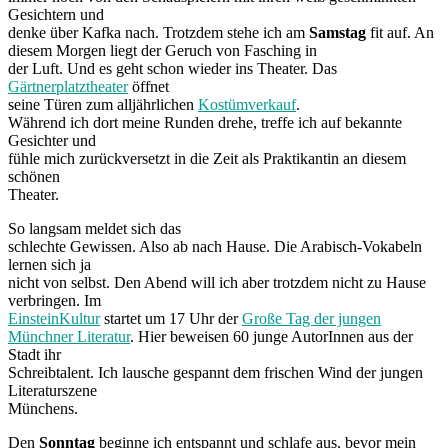
Gesichtern und
denke über Kafka nach. Trotzdem stehe ich am
Samstag
fit auf. An
diesem Morgen liegt der Geruch von Fasching in
der Luft. Und es geht schon wieder ins Theater. Das
Gärtnerplatztheater
öffnet
seine Türen zum alljährlichen
Kostümverkauf
.
Während ich dort meine Runden drehe, treffe ich auf bekannte
Gesichter und
fühle mich zurückversetzt in die Zeit als Praktikantin an diesem
schönen
Theater.
So langsam meldet sich das
schlechte Gewissen. Also ab nach Hause. Die Arabisch-Vokabeln
lernen sich ja
nicht von selbst. Den Abend will ich aber trotzdem nicht zu Hause
verbringen. Im
EinsteinKultur
startet um 17 Uhr der
Große Tag der jungen
Münchner Literatur
. Hier beweisen 60 junge AutorInnen aus der
Stadt ihr
Schreibtalent. Ich lausche gespannt dem frischen Wind der jungen
Literaturszene
Münchens.
Den
Sonntag
beginne ich entspannt und schlafe aus, bevor mein