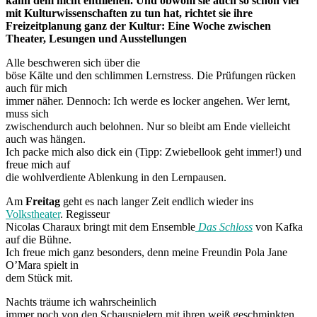
kann dem nicht entfliehen. Und obwohl sie auch so schon viel
mit Kulturwissenschaften zu tun hat, richtet sie ihre
Freizeitplanung ganz der Kultur: Eine Woche zwischen
Theater, Lesungen und Ausstellungen
Alle beschweren sich über die
böse Kälte und den schlimmen Lernstress. Die Prüfungen rücken
auch für mich
immer näher. Dennoch: Ich werde es locker angehen. Wer lernt,
muss sich
zwischendurch auch belohnen. Nur so bleibt am Ende vielleicht
auch was hängen.
Ich packe mich also dick ein (Tipp: Zwiebellook geht immer!) und
freue mich auf
die wohlverdiente Ablenkung in den Lernpausen.
Am
Freitag
geht es nach langer Zeit endlich wieder ins
Volkstheater
. Regisseur
Nicolas Charaux bringt mit dem Ensemble
Das Schloss
von Kafka
auf die Bühne.
Ich freue mich ganz besonders, denn meine Freundin Pola Jane
O’Mara spielt in
dem Stück mit.
Nachts träume ich wahrscheinlich
immer noch von den Schauspielern mit ihren weiß geschminkten