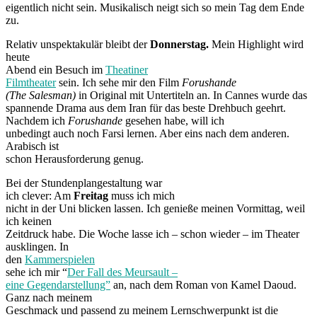
eigentlich nicht sein. Musikalisch neigt sich so mein Tag dem Ende
zu.
Relativ unspektakulär bleibt der
Donnerstag.
Mein Highlight wird
heute
Abend ein Besuch im
Theatiner
Filmtheater
sein. Ich sehe mir den Film
Forushande
(The Salesman)
in Original mit Untertiteln an. In Cannes wurde das
spannende Drama aus dem Iran für das beste Drehbuch geehrt.
Nachdem ich
Forushande
gesehen habe, will ich
unbedingt auch noch Farsi lernen. Aber eins nach dem anderen.
Arabisch ist
schon Herausforderung genug.
Bei der Stundenplangestaltung war
ich clever: Am
Freitag
muss ich mich
nicht in der Uni blicken lassen. Ich genieße meinen Vormittag, weil
ich keinen
Zeitdruck habe. Die Woche lasse ich – schon wieder – im Theater
ausklingen. In
den
Kammerspielen
sehe ich mir “
Der Fall des Meursault –
eine Gegendarstellung”
an, nach dem Roman von Kamel Daoud.
Ganz nach meinem
Geschmack und passend zu meinem Lernschwerpunkt ist die