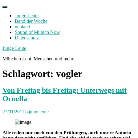
Skip
to
Junge Leute
content
Band der Woche
neuland
Sound of Munich Now
Datenschutz
Facebook
Twitter
Instagram
Junge Leute
München Lebt. Menschen und mehr.
Schlagwort:
vogler
Von Freitag bis Freitag: Unterwegs mit
Ornella
27/01/2017
szjungeleute
Alle reden nur noch von den Prüfungen, auch unsere Autorin