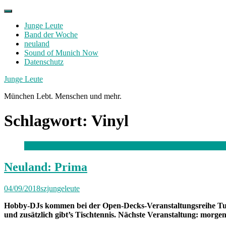
Skip
to
Junge Leute
content
Band der Woche
neuland
Sound of Munich Now
Datenschutz
Facebook
Twitter
Instagram
Junge Leute
München Lebt. Menschen und mehr.
Schlagwort:
Vinyl
Neuland: Prima
04/09/2018
szjungeleute
Hobby-DJs kommen bei der Open-Decks-Veranstaltungsreihe Turn 
und zusätzlich gibt’s Tischtennis. Nächste Veranstaltung: morge