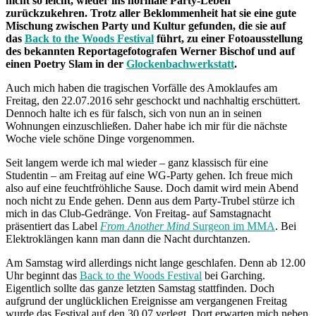
nicht so leicht, wieder ins normale Party-Leben
zurückzukehren. Trotz aller Beklommenheit hat sie eine gute
Mischung zwischen Party und Kultur gefunden, die sie auf
das
Back to the Woods Festival
führt, zu einer Fotoausstellung
des bekannten Reportagefotografen Werner Bischof und auf
einen Poetry Slam in der
Glockenbachwerkstatt
.
Auch mich haben die tragischen Vorfälle des Amoklaufes am
Freitag, den 22.07.2016 sehr geschockt und nachhaltig erschüttert.
Dennoch halte ich es für falsch, sich von nun an in seinen
Wohnungen einzuschließen. Daher habe ich mir für die nächste
Woche viele schöne Dinge vorgenommen.
Seit langem werde ich mal wieder – ganz klassisch für eine
Studentin – am Freitag auf eine WG-Party gehen. Ich freue mich
also auf eine feuchtfröhliche Sause. Doch damit wird mein Abend
noch nicht zu Ende gehen. Denn aus dem Party-Trubel stürze ich
mich in das Club-Gedränge. Von Freitag- auf Samstagnacht
präsentiert das Label
From Another Mind
Surgeon im MMA
. Bei
Elektroklängen kann man dann die Nacht durchtanzen.
Am Samstag wird allerdings nicht lange geschlafen. Denn ab 12.00
Uhr beginnt das
Back to the Woods Festival
bei Garching.
Eigentlich sollte das ganze letzten Samstag stattfinden. Doch
aufgrund der unglücklichen Ereignisse am vergangenen Freitag
wurde das Festival auf den 30.07 verlegt. Dort erwarten mich neben