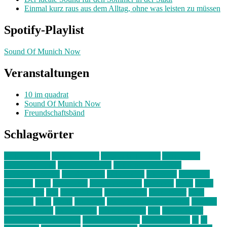
Einmal kurz raus aus dem Alltag, ohne was leisten zu müssen
Spotify-Playlist
Sound Of Munich Now
Veranstaltungen
10 im quadrat
Sound Of Munich Now
Freundschaftsbänd
Schlagwörter
10 im Quadrat
Amelie Völker
Anastasia Trenkler
Ausstellung
bahnwärter thiel
Band der Woche
Bei Krause zu Hause
Beziehungsweise
ein abend mit
farbenladen
feierwerk
fotografie
Hip-Hop
indie
junge leute
junges münchen
Kolumne
kunst
Liebe
Lisi Wasmer
lmu
lost weekend
Louis Seibert
Max Fluder
mein
münchen
milla
musik
München
Münchens junge Kreative
neuland
ornella cosenza
Partnerschaft
Philipp Kreiter
pop
Rita Argauer
Sound Of Munich Now
Stefanie Witterauf
susanne krause
sz
sz