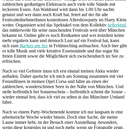
zahlreichen großartigen Elektroacts auch viele tolle Stände mit
leckerem Essen. Am Waldrand wird dann bis 1.00 Uhr nachts
getanzt und wer dann noch Kraft hat, feiert auf der für alle
FestivalteilnehmerInnen kostenlosen Aftershowparty im Harry Klein
weiter. Organisiert wird das Spektakel von dem Kollektiv
kellerkind
,
das mittlerweile für seine rauschenden Festivals weit über München
bekannt ist. Online gibt es noch Restkarten und wer trotzdem keine
mehr ergattern kann und dennoch Lust auf ein Festival hat, kann
sich zum
Barfuss am See
in Feldmoching aufmachen. Auch hier gibt
es tolle Musik und viele kreative Essensstände und das sogar für
freien Eintritt sowie die Möglichkeit sich zwischendurch im See zu
erfrischen.
Nach so viel Gefeiere muss ich erst einmal meinen Akku wieder
aufladen. Daher quetsche ich mich am Sonntag zusammen mit vier
FreundInnen in meinen Opel Corsa und fahre an einen der
zahlreichen, wunderschönen Seen in der Nähe von München. Und
stelle hoffentlich bei Sonnenschein – hoffentlich scheint die Sonne –
wieder einmal fest, dass ich viel zu selten in das Münchner Umland
fahre.
Nach so einem Party-Wochenende komme ich nur langsam in eine
arbeitsreiche Woche wieder hinein. Doch eine Sache, die meine
Laune immer hebt, ist der Besuch einer Ausstellung -besonders,
wenn diese kostenlos ist und noch mehr, wenn sie Fotografie zeigt.