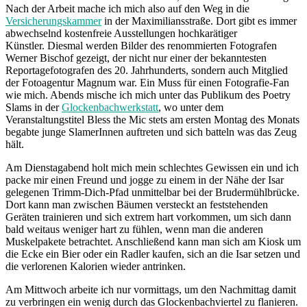
Nach der Arbeit mache ich mich also auf den Weg in die
Versicherungskammer
in der Maximiliansstraße. Dort gibt es immer
abwechselnd kostenfreie Ausstellungen hochkarätiger
Künstler. Diesmal werden Bilder des renommierten Fotografen
Werner Bischof gezeigt, der nicht nur einer der bekanntesten
Reportagefotografen des 20. Jahrhunderts, sondern auch Mitglied
der Fotoagentur Magnum war. Ein Muss für einen Fotografie-Fan
wie mich. Abends mische ich mich unter das Publikum des Poetry
Slams in der
Glockenbachwerkstatt
, wo unter dem
Veranstaltungstitel Bless the Mic stets am ersten Montag des Monats
begabte junge SlamerInnen auftreten und sich batteln was das Zeug
hält.
Am Dienstagabend holt mich mein schlechtes Gewissen ein und ich
packe mir einen Freund und jogge zu einem in der Nähe der Isar
gelegenen Trimm-Dich-Pfad unmittelbar bei der Brudermühlbrücke.
Dort kann man zwischen Bäumen versteckt an feststehenden
Geräten trainieren und sich extrem hart vorkommen, um sich dann
bald weitaus weniger hart zu fühlen, wenn man die anderen
Muskelpakete betrachtet. Anschließend kann man sich am Kiosk um
die Ecke ein Bier oder ein Radler kaufen, sich an die Isar setzen und
die verlorenen Kalorien wieder antrinken.
Am Mittwoch arbeite ich nur vormittags, um den Nachmittag damit
zu verbringen ein wenig durch das Glockenbachviertel zu flanieren.