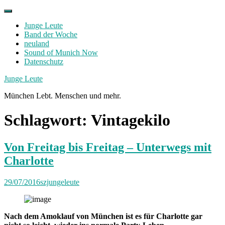
Skip
to
Junge Leute
content
Band der Woche
neuland
Sound of Munich Now
Datenschutz
Facebook
Twitter
Instagram
Junge Leute
München Lebt. Menschen und mehr.
Schlagwort:
Vintagekilo
Von Freitag bis Freitag – Unterwegs mit
Charlotte
29/07/2016
szjungeleute
Nach dem Amoklauf von München ist es für Charlotte gar