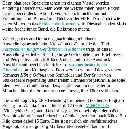
Denn planloses Spazierengehen im eigenen Viertel werden
eindeutig unterschätzt. Man weiß nie welche tollen neuen Ecken
man dabei entdeckt. Abends verabrede ich mich dann mit
FreundInnen am Bahnwärter Thiel vor der HFF. Dort findet wie
jeden Mittwoch das
Schienenbuskonzert
statt. Diesmal spielen Mola
– eine freche junge Band, die Elektropop macht.
Weiter geht es am Donnerstagnachmittag mit einem
Ausstellungsbesuch beim Kreis-Jugend-Ring, die den Titel
Perspektiven junger Geflüchteter in München
trägt. In dieser
Ausstellung verleihen 9 – 18 jährige Geflüchtete ihren Erlebnissen
und Perspektiven durch Bilder, Videos und Texte Ausdruck.
Anschließend begebe ich mich zum
Sommertheater in der
Glyptothek
am Königsplatz. Dort werden während des gesamten
Sommers
König Ödipus
von Sophokles und
Der Sturm
von
Shakespeare regelmäßig unter freiem Himmel vorgeführt. Eine tolle
Idee – wie ich finde- besonders, da die regulären Theater in
München über die Sommermonate hinweg ihre Türen schließen.
Die wohlmöglich größte Belastung für meinen Geldbeutel folgt am
Freitag. Im Wanda-Circus findet ab 12.00 der
VINOKILO
(Vintagekilo Sale) statt. Das Prinzip lautet dabei folgendermaßen:
Bezahlt wird nicht nach einzelnen Artikeln, sondern nach Kilos. Ein
Kilo kostet dabei 15 Euro. Dies ist natürlich ein verführerisches
Angebot, da man günstig Markenartikel erstehen kann und