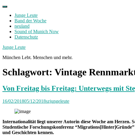
Skip
to
Junge Leute
content
Band der Woche
neuland
Sound of Munich Now
Datenschutz
Facebook
Twitter
Instagram
Junge Leute
München Lebt. Menschen und mehr.
Schlagwort:
Vintage Rennmarkt 
Von Freitag bis Freitag: Unterwegs mit St
16/02/2018
05/12/2018
szjungeleute
Internationalität liegt unserer Autorin diese Woche am Herzen. So
Studentische Forschungskonferenz “Migrations[Hinter]Gründe” 
und Geschichten kennen.