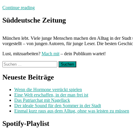
„Von
Continue reading
Freitag
bis
Süddeutsche Zeitung
Freitag:
Unterwegs
mit
München lebt. Viele junge Menschen machen den Alltag in der Stadt 
Stephanie“
vorgestellt – von jungen Autoren, für junge Leser. Die besten Geschi
Lust, mitzuarbeiten?
Mach mit
– dein Publikum wartet!
Suchen
nach:
Neueste Beiträge
Wenn die Hormone verrückt spielen
Eine Welt erschaffen, in der man frei ist
Das Patriarchat mit Nagellack
Der ideale Sound für den Sommer in der Stadt
Einmal kurz raus aus dem Alltag, ohne was leisten zu müssen
Spotify-Playlist