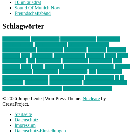
10 im quadrat
Sound Of Munich Now
Freundschaftsbänd
Schlagwörter
10 im Quadrat
Amelie Völker
Anastasia Trenkler
Ausstellung
bahnwärter thiel
Band der Woche
Bei Krause zu Hause
Beziehungsweise
ein abend mit
farbenladen
feierwerk
fotografie
Hip-Hop
indie
junge leute
junges münchen
Kolumne
kunst
Liebe
Lisi Wasmer
lmu
lost weekend
Louis Seibert
Max Fluder
mein
münchen
milla
musik
München
Münchens junge Kreative
neuland
ornella cosenza
Partnerschaft
Philipp Kreiter
pop
Rita Argauer
Sound Of Munich Now
Stefanie Witterauf
susanne krause
sz
sz
junge leute
szjungeleute
theresa parstorfer
Von Freitag bis Freitag
von freitag bis freitag münchen
Zeichen der Freundschaft
© 2026 Junge Leute
|
WordPress Theme:
Nucleare
by
CrestaProject.
Startseite
Datenschutz
Impressum
Datenschutz-Einstellungen