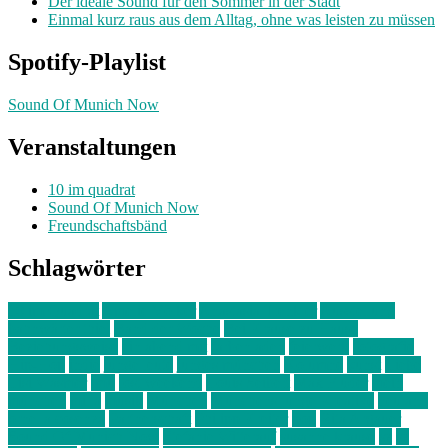
Der ideale Sound für den Sommer in der Stadt
Einmal kurz raus aus dem Alltag, ohne was leisten zu müssen
Spotify-Playlist
Sound Of Munich Now
Veranstaltungen
10 im quadrat
Sound Of Munich Now
Freundschaftsbänd
Schlagwörter
10 im Quadrat
Amelie Völker
Anastasia Trenkler
Ausstellung
bahnwärter thiel
Band der Woche
Bei Krause zu Hause
Beziehungsweise
ein abend mit
farbenladen
feierwerk
fotografie
Hip-Hop
indie
junge leute
junges münchen
Kolumne
kunst
Liebe
Lisi Wasmer
lmu
lost weekend
Louis Seibert
Max Fluder
mein
münchen
milla
musik
München
Münchens junge Kreative
neuland
ornella cosenza
Partnerschaft
Philipp Kreiter
pop
Rita Argauer
Sound Of Munich Now
Stefanie Witterauf
susanne krause
sz
sz