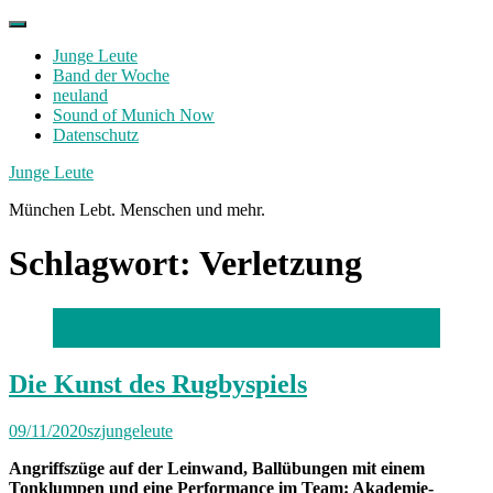
Skip
to
Junge Leute
content
Band der Woche
neuland
Sound of Munich Now
Datenschutz
Facebook
Twitter
Instagram
Junge Leute
München Lebt. Menschen und mehr.
Schlagwort:
Verletzung
Foto: Sara Mayoral
Die Kunst des Rugbyspiels
09/11/2020
szjungeleute
Angriffszüge auf der Leinwand, Ballübungen mit einem
Tonklumpen und eine Performance im Team: Akademie-