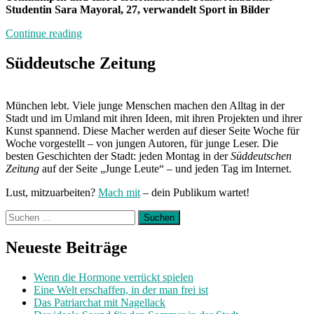
Studentin Sara Mayoral, 27, verwandelt Sport in Bilder
„Die
Continue reading
Kunst
des
Süddeutsche Zeitung
Rugbyspiels“
München lebt. Viele junge Menschen machen den Alltag in der
Stadt und im Umland mit ihren Ideen, mit ihren Projekten und ihrer
Kunst spannend. Diese Macher werden auf dieser Seite Woche für
Woche vorgestellt – von jungen Autoren, für junge Leser. Die
besten Geschichten der Stadt: jeden Montag in der
Süddeutschen
Zeitung
auf der Seite „Junge Leute“ – und jeden Tag im Internet.
Lust, mitzuarbeiten?
Mach mit
– dein Publikum wartet!
Suchen
nach:
Neueste Beiträge
Wenn die Hormone verrückt spielen
Eine Welt erschaffen, in der man frei ist
Das Patriarchat mit Nagellack