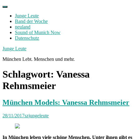
Skip
to
Junge Leute
content
Band der Woche
neuland
Sound of Munich Now
Datenschutz
Facebook
Twitter
Instagram
Junge Leute
München Lebt. Menschen und mehr.
Schlagwort:
Vanessa
Rehmsmeier
München Models: Vanessa Rehmsmeier
28/11/2017
szjungeleute
In München leben viele schöne Menschen. Unter ihnen gibt es