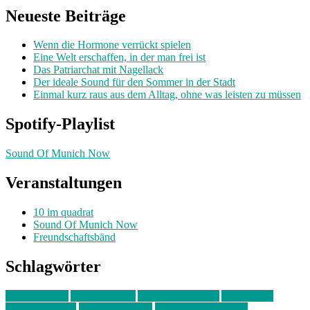
Neueste Beiträge
Wenn die Hormone verrückt spielen
Eine Welt erschaffen, in der man frei ist
Das Patriarchat mit Nagellack
Der ideale Sound für den Sommer in der Stadt
Einmal kurz raus aus dem Alltag, ohne was leisten zu müssen
Spotify-Playlist
Sound Of Munich Now
Veranstaltungen
10 im quadrat
Sound Of Munich Now
Freundschaftsbänd
Schlagwörter
10 im Quadrat
Amelie Völker
Anastasia Trenkler
Ausstellung
bahnwärter thiel
Band der Woche
Bei Krause zu Hause