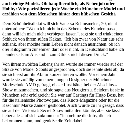
auch einige Models. Ob hauptberuflich, als Nebenjob oder
Hobby: Wir porträtieren jede Woche ein Münchner Model und
erzählen von dem Menschen hinter dem hübschen Gesicht.
Dem Schönheitsdiktat will sich Vanessa Rehmsmeier , 20, nicht
unterordnen: “Wenn ich nicht in das Schema des Kunden passe,
dann will ich mich nicht verbiegen lassen”, sagt sie und trinkt einen
Schluck von ihrem süßen Kakao. “Ich bin zwar von Natur aus sehr
schlank, aber möchte mein Leben nicht danach ausrichten, ob ich
drei Kilogramm zunehmen darf oder nicht. In Deutschland habe ich
– anders als im Ausland – zum Glück nicht diesen Druck.”
Von ihrem zwölften Lebensjahr an wurde sie immer wieder auf der
Straße von Model-Scouts angesprochen, doch sie lehnte stets ab, da
sie sich erst auf ihr Abitur konzentrieren wollte. Vor einem Jahr
wurde sie zufällig von einem jungen Designer der Münchner
Modeschule AMD gefragt, ob sie Lust hätte, bei der Abschluss-
Show mitzumachen, und sie sagte aus Neugier zu. Seitdem ist sie in
München sehr erfolgreich: Sie war auf Castings für Hugo Boss, hat
für die italienische Photovogue, das Knots-Magazine oder für die
Kaschmir-Marke Zander geshootet. Auch wurde zu ihr gesagt, dass
sie auf der Victoria’s Secret-Show mitlaufen könnte, aber sie lässt
lieber alles auf sich zukommen: “Ich nehme die Jobs, die ich
bekommen kann, und genieße die Zeit dabei.”