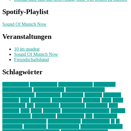
Spotify-Playlist
Sound Of Munich Now
Veranstaltungen
10 im quadrat
Sound Of Munich Now
Freundschaftsbänd
Schlagwörter
10 im Quadrat
Amelie Völker
Anastasia Trenkler
Ausstellung
bahnwärter thiel
Band der Woche
Bei Krause zu Hause
Beziehungsweise
ein abend mit
farbenladen
feierwerk
fotografie
Hip-Hop
indie
junge leute
junges münchen
Kolumne
kunst
Liebe
Lisi Wasmer
lmu
lost weekend
Louis Seibert
Max Fluder
mein
münchen
milla
musik
München
Münchens junge Kreative
neuland
ornella cosenza
Partnerschaft
Philipp Kreiter
pop
Rita Argauer
Sound Of Munich Now
Stefanie Witterauf
susanne krause
sz
sz
junge leute
szjungeleute
theresa parstorfer
Von Freitag bis Freitag