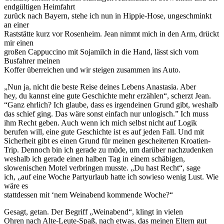
endgültigen Heimfahrt
zurück nach Bayern, stehe ich nun in Hippie-Hose, ungeschminkt
an einer
Raststätte kurz vor Rosenheim. Jean nimmt mich in den Arm, drückt
mir einen
großen Cappuccino mit Sojamilch in die Hand, lässt sich vom
Busfahrer meinen
Koffer überreichen und wir steigen zusammen ins Auto.
„Nun ja, nicht die beste Reise deines Lebens Anastasia. Aber
hey, du kannst eine gute Geschichte mehr erzählen“, scherzt Jean.
“Ganz ehrlich? Ich glaube, dass es irgendeinen Grund gibt, weshalb
das schief ging. Das wäre sonst einfach nur unlogisch.” Ich muss
ihm Recht geben. Auch wenn ich mich selbst nicht auf Logik
berufen will, eine gute Geschichte ist es auf jeden Fall. Und mit
Sicherheit gibt es einen Grund für meinen gescheiterten Kroatien-
Trip. Dennoch bin ich gerade zu müde, um darüber nachzudenken
weshalb ich gerade einen halben Tag in einem schäbigen,
slowenischen Motel verbringen musste. „Du hast Recht“, sage
ich, „auf eine Woche Partyurlaub hatte ich sowieso wenig Lust. Wie
wäre es
stattdessen mit ‘nem Weinabend kommende Woche?“
Gesagt, getan. Der Begriff „Weinabend“, klingt in vielen
Ohren nach Alte-Leute-Spaß, nach etwas, das meinen Eltern gut