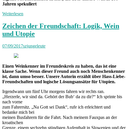
Jahren spekuliert
Weiterlesen
Zeichen der Freundschaft: Logik, Wein
und Utopie
07/09/2017
szjungeleute
Einen Weinkenner im Freundeskreis zu haben, das ist eine
klasse Sache. Wenn dieser Freund auch noch Menschenkenner
ist, dann umso besser. Unsere Autorin erzählt über Hass-Liebe-
Freundschaften und logische Lösungsansätze für Utopien.
Irgendwann um fünf Uhr morgens fahren wir rechts ran.
„Herzerle, wir sind da. Gehört der Bub‘ da zu dir?“ Ich sprinte bis
nach vorne
zum Fahrersitz. „Na Gott sei Dank“, rufe ich erleichtert und
bedanke mich bei
meinen Busfahrern für die Fahrt. Nach meinem Fauxpas an der
kroatischen
Grenze, einem sechzehn stündigen Aufenthalt in Slowenien und der