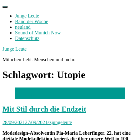
Skip
to
Junge Leute
content
Band der Woche
neuland
Sound of Munich Now
Datenschutz
Facebook
Twitter
Instagram
Junge Leute
München Lebt. Menschen und mehr.
Schlagwort:
Utopie
Foto: privat
Mit Stil durch die Endzeit
28/09/2021
27/09/2021
szjungeleute
Modedesign-Absolventin Pia-Maria Leberfinger, 22, hat eine
digitale Modekollektion kreiert, die über unsere Welt in 100