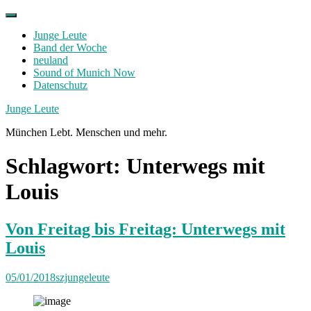
Skip
to
Junge Leute
content
Band der Woche
neuland
Sound of Munich Now
Datenschutz
Facebook
Twitter
Instagram
Junge Leute
München Lebt. Menschen und mehr.
Schlagwort:
Unterwegs mit
Louis
Von Freitag bis Freitag: Unterwegs mit
Louis
05/01/2018
szjungeleute