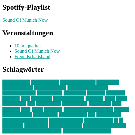
Spotify-Playlist
Sound Of Munich Now
Veranstaltungen
10 im quadrat
Sound Of Munich Now
Freundschaftsbänd
Schlagwörter
10 im Quadrat
Amelie Völker
Anastasia Trenkler
Ausstellung
bahnwärter thiel
Band der Woche
Bei Krause zu Hause
Beziehungsweise
ein abend mit
farbenladen
feierwerk
fotografie
Hip-Hop
indie
junge leute
junges münchen
Kolumne
kunst
Liebe
Lisi Wasmer
lmu
lost weekend
Louis Seibert
Max Fluder
mein
münchen
milla
musik
München
Münchens junge Kreative
neuland
ornella cosenza
Partnerschaft
Philipp Kreiter
pop
Rita Argauer
Sound Of Munich Now
Stefanie Witterauf
susanne krause
sz
sz
junge leute
szjungeleute
theresa parstorfer
Von Freitag bis Freitag
von freitag bis freitag münchen
Zeichen der Freundschaft