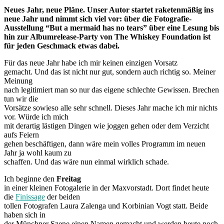
Neues Jahr, neue Pläne. Unser Autor startet raketenmäßig ins
neue Jahr und nimmt sich viel vor: über die Fotografie-
Ausstellung “But a mermaid has no tears” über eine Lesung bis
hin zur Albumrelease-Party von The Whiskey Foundation ist
für jeden Geschmack etwas dabei.
Für das neue Jahr habe ich mir keinen einzigen Vorsatz
gemacht. Und das ist nicht nur gut, sondern auch richtig so. Meiner
Meinung
nach legitimiert man so nur das eigene schlechte Gewissen. Brechen
tun wir die
Vorsätze sowieso alle sehr schnell. Dieses Jahr mache ich mir nichts
vor. Würde ich mich
mit derartig lästigen Dingen wie joggen gehen oder dem Verzicht
aufs Feiern
gehen beschäftigen, dann wäre mein volles Programm im neuen
Jahr ja wohl kaum zu
schaffen. Und das wäre nun einmal wirklich schade.
Ich beginne den
Freitag
in einer kleinen Fotogalerie in der Maxvorstadt. Dort findet heute
die
Finissage
der beiden
tollen Fotografen Laura Zalenga und Korbinian Vogt statt. Beide
haben sich in
der Münchner Szene einen Namen gemacht und werden heute noch