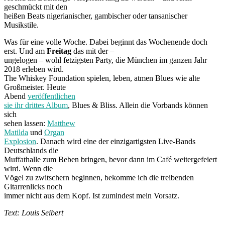
geschmückt mit den
heißen Beats nigerianischer, gambischer oder tansanischer
Musikstile.
Was für eine volle Woche. Dabei beginnt das Wochenende doch
erst. Und am
Freitag
das mit der –
ungelogen – wohl fetzigsten Party, die München im ganzen Jahr
2018 erleben wird.
The Whiskey Foundation spielen, leben, atmen Blues wie alte
Großmeister. Heute
Abend
veröffentlichen
sie ihr drittes Album
, Blues & Bliss. Allein die Vorbands können
sich
sehen lassen:
Matthew
Matilda
und
Organ
Explosion
. Danach wird eine der einzigartigsten Live-Bands
Deutschlands die
Muffathalle zum Beben bringen, bevor dann im Café weitergefeiert
wird. Wenn die
Vögel zu zwitschern beginnen, bekomme ich die treibenden
Gitarrenlicks noch
immer nicht aus dem Kopf. Ist zumindest mein Vorsatz.
Text: Louis Seibert