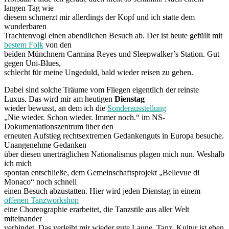
langen Tag wie
diesem schmerzt mir allerdings der Kopf und ich statte dem
wunderbaren
Trachtenvogl einen abendlichen Besuch ab. Der ist heute gefüllt mit
bestem Folk
von den
beiden Münchnern Carmina Reyes und Sleepwalker’s Station. Gut
gegen Uni-Blues,
schlecht für meine Ungeduld, bald wieder reisen zu gehen.
Dabei sind solche Träume vom Fliegen eigentlich der reinste
Luxus. Das wird mir am heutigen
Dienstag
wieder bewusst, an dem ich die
Sonderausstellung
„Nie wieder. Schon wieder. Immer noch.“ im NS-
Dokumentationszentrum über den
erneuten Aufstieg rechtsextremen Gedankenguts in Europa besuche.
Unangenehme Gedanken
über diesen unerträglichen Nationalismus plagen mich nun. Weshalb
ich mich
spontan entschließe, dem Gemeinschaftsprojekt „Bellevue di
Monaco“ noch schnell
einen Besuch abzustatten. Hier wird jeden Dienstag in einem
offenen Tanzworkshop
eine Choreographie erarbeitet, die Tanzstile aus aller Welt
miteinander
verbindet. Das verleiht mir wieder gute Laune. Tanz, Kultur ist eben