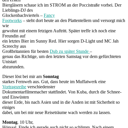
Biergläsern schaue ich im STROM an der Poccistraße vorbei. Der
Lieblings-DJ des
Glockenbachviertels –
Fancy
Footworks
– steht dort heute an den Plattentellern und versorgt mich
wie
gewohnt mit einem fetzigen Auftritt. Später treffe ich noch eine
Freundin auf
ein letztes Bier im Sunny Red. Hier sorgen D-Light und MC Jah
Screechy aus
Großbritannien für besten
Dub zu später Stunde
–
genau das Richtige, um den letzten Samstag vor dem gefürchteten
Unistart
abzurunden.
Dieser löst bei mir am
Sonntag
starkes Fernweh aus. Gut, dass heute im Muffatwerk eine
Vortragsreihe
verschiedenster
Dokumentarfilmemacher stattfindet. Von Kuba, durch die Schnee-
und Eiswüsten
dieser Erde, bis nach Asien und in die Anden ist mit Sicherheit so
einiges
dabei, um bei mir neue Reiseträume wach werden zu lassen.
Montag
. 10 Uhr,
Hörsaal. Finde ich gerade auch nicht so schlimm. Nach einem