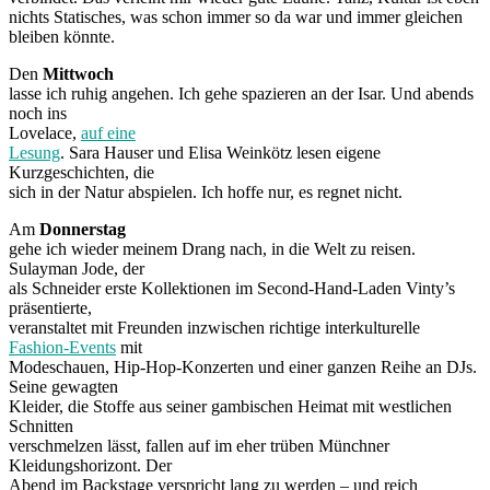
nichts Statisches, was schon immer so da war und immer gleichen
bleiben könnte.
Den
Mittwoch
lasse ich ruhig angehen. Ich gehe spazieren an der Isar. Und abends
noch ins
Lovelace,
auf eine
Lesung
. Sara Hauser und Elisa Weinkötz lesen eigene
Kurzgeschichten, die
sich in der Natur abspielen. Ich hoffe nur, es regnet nicht.
Am
Donnerstag
gehe ich wieder meinem Drang nach, in die Welt zu reisen.
Sulayman Jode, der
als Schneider erste Kollektionen im Second-Hand-Laden Vinty’s
präsentierte,
veranstaltet mit Freunden inzwischen richtige interkulturelle
Fashion-Events
mit
Modeschauen, Hip-Hop-Konzerten und einer ganzen Reihe an DJs.
Seine gewagten
Kleider, die Stoffe aus seiner gambischen Heimat mit westlichen
Schnitten
verschmelzen lässt, fallen auf im eher trüben Münchner
Kleidungshorizont. Der
Abend im Backstage verspricht lang zu werden – und reich