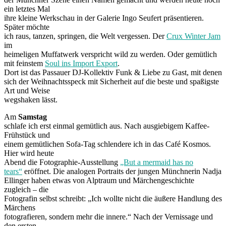
ein letztes Mal
ihre kleine Werkschau in der Galerie Ingo Seufert präsentieren.
Später möchte
ich raus, tanzen, springen, die Welt vergessen. Der
Crux Winter Jam
im
heimeligen Muffatwerk verspricht wild zu werden. Oder gemütlich
mit feinstem
Soul ins Import Export
.
Dort ist das Passauer DJ-Kollektiv Funk & Liebe zu Gast, mit denen
sich der Weihnachtsspeck mit Sicherheit auf die beste und spaßigste
Art und Weise
wegshaken lässt.
Am
Samstag
schlafe ich erst einmal gemütlich aus. Nach ausgiebigem Kaffee-
Frühstück und
einem gemütlichen Sofa-Tag schlendere ich in das Café Kosmos.
Hier wird heute
Abend die Fotographie-Ausstellung
„But a mermaid has no
tears“
eröffnet. Die analogen Portraits der jungen Münchnerin Nadja
Ellinger haben etwas von Alptraum und Märchengeschichte
zugleich – die
Fotografin selbst schreibt: „Ich wollte nicht die äußere Handlung des
Märchens
fotografieren, sondern mehr die innere.“ Nach der Vernissage und
den ersten