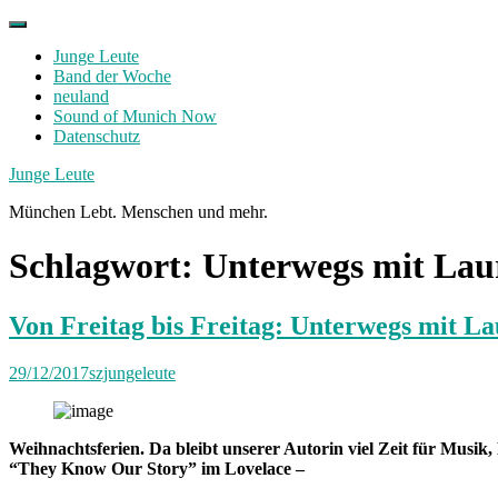
Skip
to
Junge Leute
content
Band der Woche
neuland
Sound of Munich Now
Datenschutz
Facebook
Twitter
Instagram
Junge Leute
München Lebt. Menschen und mehr.
Schlagwort:
Unterwegs mit Lau
Von Freitag bis Freitag: Unterwegs mit L
29/12/2017
szjungeleute
Weihnachtsferien. Da bleibt unserer Autorin viel Zeit für Musik,
“They Know Our Story” im Lovelace –