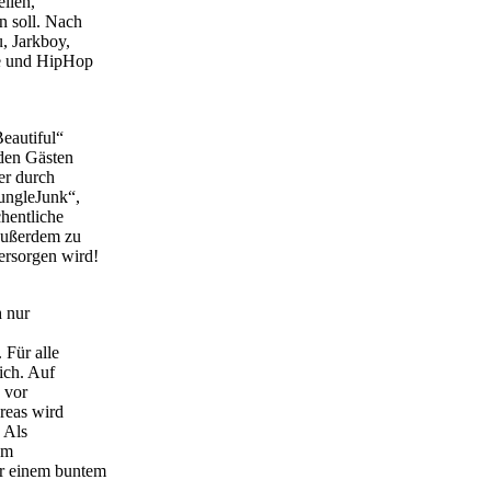
ellen,
n soll. Nach
, Jarkboy,
ae und HipHop
Beautiful“
 den Gästen
er durch
fungleJunk“,
hentliche
Außerdem zu
ersorgen wird!
 nur
 Für alle
ich. Auf
 vor
Areas wird
. Als
em
er einem buntem