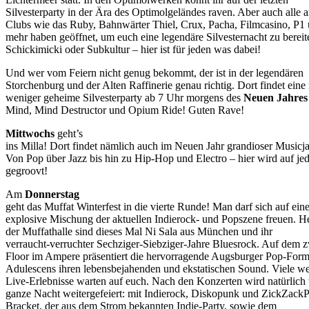
Silvesterparty in der Ära des Optimolgeländes raven. Aber auch alle 
Clubs wie das Ruby, Bahnwärter Thiel, Crux, Pacha, Filmcasino, P1 
mehr haben geöffnet, um euch eine legendäre Silvesternacht zu bereit
Schickimicki oder Subkultur – hier ist für jeden was dabei!
Und wer vom Feiern nicht genug bekommt, der ist in der legendären
Storchenburg und der Alten Raffinerie genau richtig. Dort findet eine
weniger geheime Silvesterparty ab 7 Uhr morgens des
Neuen Jahres
Mind, Mind Destructor und Opium Ride! Guten Rave!
Mittwochs
geht’s
ins Milla! Dort findet nämlich auch im Neuen Jahr grandioser Musicja
Von Pop über Jazz bis hin zu Hip-Hop und Electro – hier wird auf jed
gegroovt!
Am
Donnerstag
geht das Muffat Winterfest in die vierte Runde! Man darf sich auf ein
explosive Mischung der aktuellen Indierock- und Popszene freuen. He
der Muffathalle sind dieses Mal Ni Sala aus München und ihr
verraucht-verruchter Sechziger-Siebziger-Jahre Bluesrock. Auf dem 
Floor im Ampere präsentiert die hervorragende Augsburger Pop-Form
Adulescens ihren lebensbejahenden und ekstatischen Sound. Viele we
Live-Erlebnisse warten auf euch. Nach den Konzerten wird natürlich 
ganze Nacht weitergefeiert: mit Indierock, Diskopunk und ZickZac
Bracket, der aus dem Strom bekannten Indie-Party, sowie dem