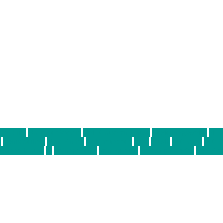
ter thiel
Band der Woche
Bei Krause zu Hause
Beziehungsweise
ein 
d
Louis Seibert
Max Fluder
mein münchen
milla
musik
München
Münch
usanne krause
sz
sz junge leute
szjungeleute
theresa parstorfer
Von Frei