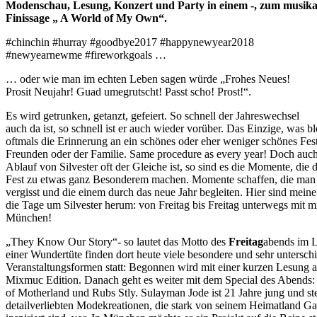
Modenschau, Lesung, Konzert und Party in einem -, zum musika
Finissage „ A World of My Own“.
#chinchin #hurray #goodbye2017 #happynewyear2018
#newyearnewme #fireworkgoals …
… oder wie man im echten Leben sagen würde „Frohes Neues!
Prosit Neujahr! Guad umegrutscht! Passt scho! Prost!“.
Es wird getrunken, getanzt, gefeiert. So schnell der Jahreswechsel
auch da ist, so schnell ist er auch wieder vorüber. Das Einzige, was ble
oftmals die Erinnerung an ein schönes oder eher weniger schönes Fes
Freunden oder der Familie. Same procedure as every year! Doch auc
Ablauf von Silvester oft der Gleiche ist, so sind es die Momente, die 
Fest zu etwas ganz Besonderem machen. Momente schaffen, die man 
vergisst und die einem durch das neue Jahr begleiten. Hier sind meine
die Tage um Silvester herum: von Freitag bis Freitag unterwegs mit mi
München!
„They Know Our Story“- so lautet das Motto des
Freitag
abends im L
einer Wundertüte finden dort heute viele besondere und sehr untersch
Veranstaltungsformen statt: Begonnen wird mit einer kurzen Lesung a
Mixmuc Edition. Danach geht es weiter mit dem Special des Abends:
of Motherland und Rubs Stly. Sulayman Jode ist 21 Jahre jung und stel
detailverliebten Modekreationen, die stark von seinem Heimatland G