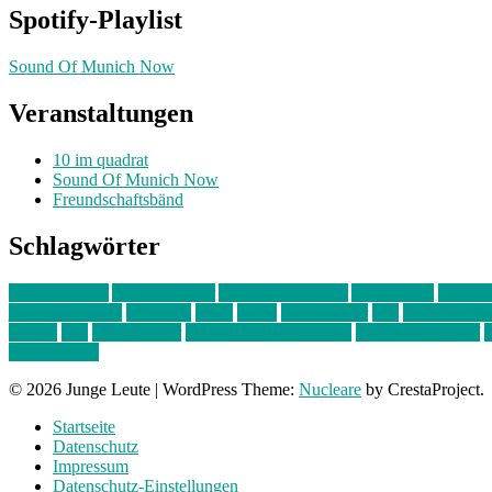
Spotify-Playlist
Sound Of Munich Now
Veranstaltungen
10 im quadrat
Sound Of Munich Now
Freundschaftsbänd
Schlagwörter
10 im Quadrat
Amelie Völker
Anastasia Trenkler
Ausstellung
bahnwär
junges münchen
Kolumne
kunst
Liebe
Lisi Wasmer
lmu
lost weeken
Kreiter
pop
Rita Argauer
Sound Of Munich Now
Stefanie Witterauf
s
Freundschaft
© 2026 Junge Leute
|
WordPress Theme:
Nucleare
by CrestaProject.
Startseite
Datenschutz
Impressum
Datenschutz-Einstellungen