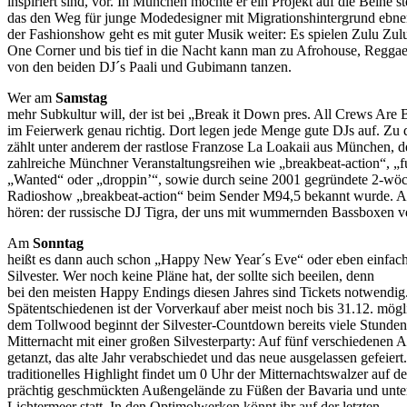
inspiriert sind, vor. In München möchte er ein Projekt auf die Beine st
das den Weg für junge Modedesigner mit Migrationshintergrund ebne
der Fashionshow geht es mit guter Musik weiter: Es spielen Zulu Zulu
One Corner und bis tief in die Nacht kann man zu Afrohouse, Regg
von den beiden DJ´s Paali und Gubimann tanzen.
Wer am
Samstag
mehr Subkultur will, der ist bei „Break it Down pres. All Crews Are 
im Feierwerk genau richtig. Dort legen jede Menge gute DJs auf. Zu
zählt unter anderem der rastlose Franzose La Loakaii aus München, d
zahlreiche Münchner Veranstaltungsreihen wie „breakbeat-action“, „
„Wanted“ oder „droppin’“, sowie durch seine 2001 gegründete 2-wöc
Radioshow „breakbeat-action“ beim Sender M94,5 bekannt wurde. 
hören: der russische DJ Tigra, der uns mit wummernden Bassboxen v
Am
Sonntag
heißt es dann auch schon „Happy New Year´s Eve“ oder eben einfach
Silvester. Wer noch keine Pläne hat, der sollte sich beeilen, denn
bei den meisten Happy Endings diesen Jahres sind Tickets notwendig.
Spätentschiedenen ist der Vorverkauf aber meist noch bis 31.12. mögl
dem Tollwood beginnt der Silvester-Countdown bereits viele Stunden
Mitternacht mit einer großen Silvesterparty: Auf fünf verschiedenen 
getanzt, das alte Jahr verabschiedet und das neue ausgelassen gefeiert
traditionelles Highlight findet um 0 Uhr der Mitternachtswalzer auf d
prächtig geschmückten Außengelände zu Füßen der Bavaria und unt
Lichtermeer statt. In den Optimolwerken könnt ihr auf der letzten