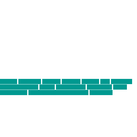
abend mit
farbenladen
feierwerk
fotografie
Hip-Hop
indie
junge leute
ens junge Kreative
neuland
ornella cosenza
Partnerschaft
Philipp
tag bis Freitag
von freitag bis freitag münchen
Zeichen der