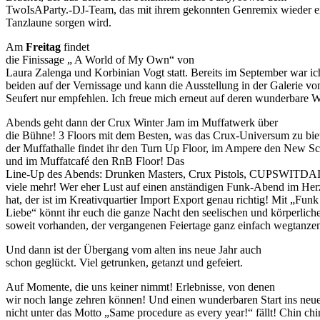
TwoIsAParty.-DJ-Team, das mit ihrem gekonnten Genremix wieder ei
Tanzlaune sorgen wird.
Am
Freitag
findet
die Finissage „ A World of My Own“ von
Laura Zalenga und Korbinian Vogt statt. Bereits im September war ic
beiden auf der Vernissage und kann die Ausstellung in der Galerie vo
Seufert nur empfehlen. Ich freue mich erneut auf deren wunderbare 
Abends geht dann der Crux Winter Jam im Muffatwerk über
die Bühne! 3 Floors mit dem Besten, was das Crux-Universum zu biet
der Muffathalle findet ihr den Turn Up Floor, im Ampere den New Sc
und im Muffatcafé den RnB Floor! Das
Line-Up des Abends: Drunken Masters, Crux Pistols, CUPSWITDA
viele mehr! Wer eher Lust auf einen anständigen Funk-Abend im H
hat, der ist im Kreativquartier Import Export genau richtig! Mit „Fun
Liebe“ könnt ihr euch die ganze Nacht den seelischen und körperliche
soweit vorhanden, der vergangenen Feiertage ganz einfach wegtanze
Und dann ist der Übergang vom alten ins neue Jahr auch
schon geglückt. Viel getrunken, getanzt und gefeiert.
Auf Momente, die uns keiner nimmt! Erlebnisse, von denen
wir noch lange zehren können! Und einen wunderbaren Start ins neue J
nicht unter das Motto „Same procedure as every year!“ fällt! Chin ch