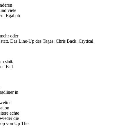
anderen
und viele
en. Egal ob
 mehr oder
statt. Das Line-Up des Tages: Chris Back, Crytical
m statt.
en Fall
e
adliner in
zweiten
ation
itere echte
wieder die
kPop von Up The