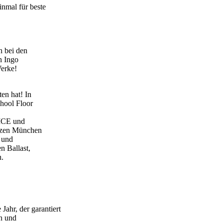
nmal für beste
h bei den
n Ingo
Werke!
en hat! In
hool Floor
ICE und
erzen München
k und
n Ballast,
n.
ahr, der garantiert
in und