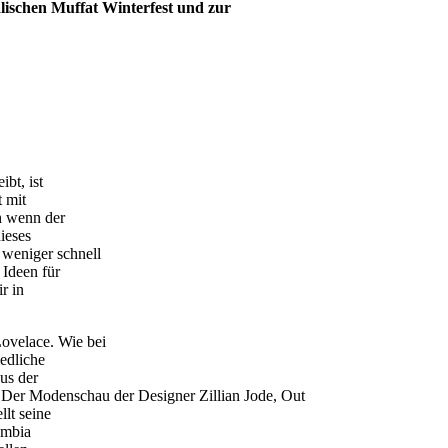
lischen Muffat Winterfest und zur
ibt, ist
t mit
h wenn der
dieses
weniger schnell
 Ideen für
r in
ovelace. Wie bei
iedliche
us der
 Der Modenschau der Designer Zillian Jode, Out
lt seine
ambia