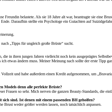
e Freundin belastete. Als sie 18 Jahre alt war, beantragte sie eine Bru
Ende. Daraufhin stellte ein Psychologe ein Gutachten auf Suizidgefahr 
einerung.
n nach „Tipps für ungleich große Brüste“ sucht.
en, die in ihren jungen Jahren vielleicht noch kein ausgeprägtes Selbst
s ich etwas ändern muss. Meiner Meinung nach sollte der erste Tipp gan
ch Vollzeit und habe außerdem einen Kredit aufgenommen, um „Bravaria“
ben Models denn alle perfekte Brüste?
eser Frauen so sehr. Mich nerven die ganzen Beauty-Standards, die ein
t sich sind. Ist denen mit einem passenden BH geholfen?
he Brust weder größer werden lassen, noch tatsächlich anpassen.