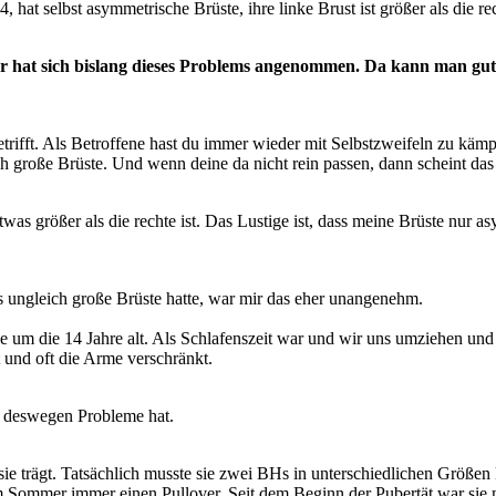
hat selbst asymmetrische Brüste, ihre linke Brust ist größer als die r
ner hat sich bislang dieses Problems angenommen. Da kann man gu
etrifft. Als Betroffene hast du immer wieder mit Selbstzweifeln zu k
ch große Brüste. Und wenn deine da nicht rein passen, dann scheint das 
etwas größer als die rechte ist. Das Lustige ist, dass meine Brüste nur
s ungleich große Brüste hatte, war mir das eher unangenehm.
 die 14 Jahre alt. Als Schlafenszeit war und wir uns umziehen und z
t und oft die Arme verschränkt.
nd deswegen Probleme hat.
 trägt. Tatsächlich musste sie zwei BHs in unterschiedlichen Größen k
m Sommer immer einen Pullover. Seit dem Beginn der Pubertät war sie