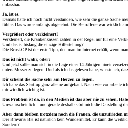
unfassbar.
Ja, ist es.
Damals hatte ich noch nicht verstanden, wie sehr die ganze Sache mein
fühlte. Das wurde anfangs abgelehnt. Die Betroffene war wirklich am 
Vergrößert oder verkleinert?
Verkleinert, die Krankenkassen zahlen in der Regel nur für eine Verkl
Und das ist bislang die einzige Hilfestellung?
Die Brust-OP ist der erste Tipp, den man im Internet erhält, wenn ma
Das ist nicht wahr, oder?
Und jetzt sollte man sich in die Lage einer 14-Jährigen hineinversetz
unters Messer zu legen. Und als ich das gelesen habe, wusste ich, das
Dir scheint die Sache sehr am Herzen zu liegen.
Ich habe das Start-up ganz alleine aufgebaut. Nach wie vor arbeite i
mir wirklich wichtig ist.
Das Problem ist da, in den Medien ist das aber nie zu sehen. Ha
Unwahrscheinlich – und gerade deshalb stört mich die Darstellung di
Aber dann bleiben trotzdem noch die Frauen, die unzufrieden mi
Der Bravaria-BH ist natürlich kein Wundermittel. Er kann die weiblic
Sondern?