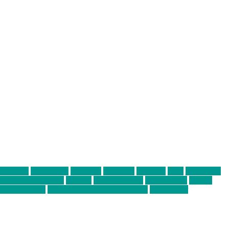
abend mit
farbenladen
feierwerk
fotografie
Hip-Hop
indie
junge leute
ens junge Kreative
neuland
ornella cosenza
Partnerschaft
Philipp
tag bis Freitag
von freitag bis freitag münchen
Zeichen der