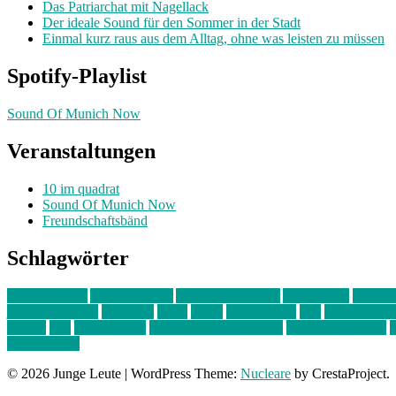
Das Patriarchat mit Nagellack
Der ideale Sound für den Sommer in der Stadt
Einmal kurz raus aus dem Alltag, ohne was leisten zu müssen
Spotify-Playlist
Sound Of Munich Now
Veranstaltungen
10 im quadrat
Sound Of Munich Now
Freundschaftsbänd
Schlagwörter
10 im Quadrat
Amelie Völker
Anastasia Trenkler
Ausstellung
bahnwär
junges münchen
Kolumne
kunst
Liebe
Lisi Wasmer
lmu
lost weeken
Kreiter
pop
Rita Argauer
Sound Of Munich Now
Stefanie Witterauf
s
Freundschaft
© 2026 Junge Leute
|
WordPress Theme:
Nucleare
by CrestaProject.