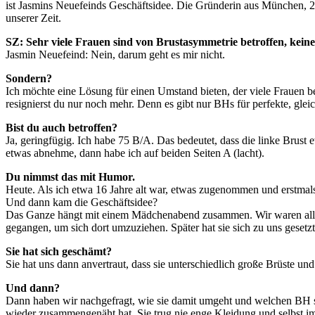
ist Jasmins Neuefeinds Geschäftsidee. Die Gründerin aus München, 24, 
unserer Zeit.
SZ: Sehr viele Frauen sind von Brustasymmetrie betroffen, kei
Jasmin Neuefeind: Nein, darum geht es mir nicht.
Sondern?
Ich möchte eine Lösung für einen Umstand bieten, der viele Frauen b
resignierst du nur noch mehr. Denn es gibt nur BHs für perfekte, glei
Bist du auch betroffen?
Ja, geringfügig. Ich habe 75 B/A. Das bedeutet, dass die linke Brust 
etwas abnehme, dann habe ich auf beiden Seiten A (lacht).
Du nimmst das mit Humor.
Heute. Als ich etwa 16 Jahre alt war, etwas zugenommen und erstmal
Und dann kam die Geschäftsidee?
Das Ganze hängt mit einem Mädchenabend zusammen. Wir waren alle um
gegangen, um sich dort umzuziehen. Später hat sie sich zu uns gesetz
Sie hat sich geschämt?
Sie hat uns dann anvertraut, dass sie unterschiedlich große Brüste u
Und dann?
Dann haben wir nachgefragt, wie sie damit umgeht und welchen BH sie
wieder zusammengenäht hat. Sie trug nie enge Kleidung und selbst i