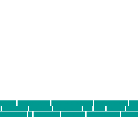
ter thiel
Band der Woche
Bei Krause zu Hause
Beziehungsweise
ein 
d
Louis Seibert
Max Fluder
mein münchen
milla
musik
München
Münch
usanne krause
sz
sz junge leute
szjungeleute
theresa parstorfer
Von Frei