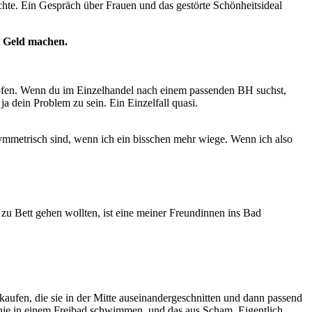
echte. Ein Gespräch über Frauen und das gestörte Schönheitsideal
t Geld machen.
ämpfen. Wenn du im Einzelhandel nach einem passenden BH suchst,
ja dein Problem zu sein. Ein Einzelfall quasi.
 asymmetrisch sind, wenn ich ein bisschen mehr wiege. Wenn ich also
u Bett gehen wollten, ist eine meiner Freundinnen ins Bad
aufen, die sie in der Mitte auseinandergeschnitten und dann passend
 nie in einem Freibad schwimmen, und das aus Scham. Eigentlich