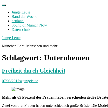
Skip
to
Junge Leute
content
Band der Woche
neuland
Sound of Munich Now
Datenschutz
Facebook
Twitter
Instagram
Junge Leute
München Lebt. Menschen und mehr.
Schlagwort:
Unternhemen
Freiheit durch Gleichheit
07/08/2017
szjungeleute
Mehr als 65 Prozent der Frauen haben verschieden große Brüste, u
Zwei von drei Frauen haben unterschiedlich große Brüste. Die Modein