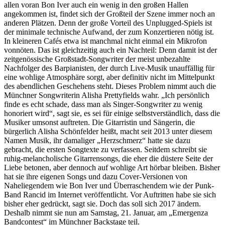
allen voran Bon Iver auch ein wenig in den großen Hallen
angekommen ist, findet sich der Großteil der Szene immer noch an
anderen Plätzen. Denn der große Vorteil des Unplugged-Spiels ist
der minimale technische Aufwand, der zum Konzertieren nötig ist.
In kleineren Cafés etwa ist manchmal nicht einmal ein Mikrofon
vonnöten. Das ist gleichzeitig auch ein Nachteil: Denn damit ist der
zeitgenössische Großstadt-Songwriter der meist unbezahlte
Nachfolger des Barpianisten, der durch Live-Musik unauffällig für
eine wohlige Atmosphäre sorgt, aber definitiv nicht im Mittelpunkt
des abendlichen Geschehens steht. Dieses Problem nimmt auch die
Münchner Songwriterin Alisha Prettyfields wahr. „Ich persönlich
finde es echt schade, dass man als Singer-Songwriter zu wenig
honoriert wird“, sagt sie, es sei für einige selbstverständlich, dass die
Musiker umsonst auftreten. Die Gitarristin und Sängerin, die
bürgerlich Alisha Schönfelder heißt, macht seit 2013 unter diesem
Namen Musik, ihr damaliger „Herzschmerz“ hatte sie dazu
gebracht, die ersten Songtexte zu verfassen. Seitdem schreibt sie
ruhig-melancholische Gitarrensongs, die eher die düstere Seite der
Liebe betonen, aber dennoch auf wohlige Art hörbar bleiben. Bisher
hat sie ihre eigenen Songs und dazu Cover-Versionen von
Naheliegendem wie Bon Iver und Überraschendem wie der Punk-
Band Rancid im Internet veröffentlicht. Vor Auftritten habe sie sich
bisher eher gedrückt, sagt sie. Doch das soll sich 2017 ändern.
Deshalb nimmt sie nun am Samstag, 21. Januar, am „Emergenza
Bandcontest“ im Münchner Backstage teil.