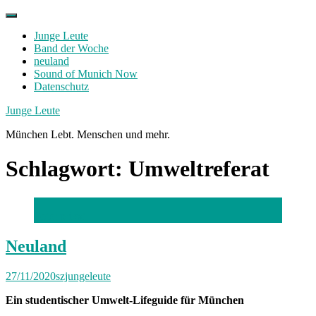
Skip
to
Junge Leute
content
Band der Woche
neuland
Sound of Munich Now
Datenschutz
Facebook
Twitter
Instagram
Junge Leute
München Lebt. Menschen und mehr.
Schlagwort:
Umweltreferat
Foto: privat
Neuland
27/11/2020
szjungeleute
Ein studentischer Umwelt-Lifeguide für München