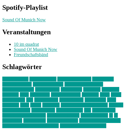
Spotify-Playlist
Sound Of Munich Now
Veranstaltungen
10 im quadrat
Sound Of Munich Now
Freundschaftsbänd
Schlagwörter
10 im Quadrat
Amelie Völker
Anastasia Trenkler
Ausstellung
bahnwärter thiel
Band der Woche
Bei Krause zu Hause
Beziehungsweise
ein abend mit
farbenladen
feierwerk
fotografie
Hip-Hop
indie
junge leute
junges münchen
Kolumne
kunst
Liebe
Lisi Wasmer
lmu
lost weekend
Louis Seibert
Max Fluder
mein
münchen
milla
musik
München
Münchens junge Kreative
neuland
ornella cosenza
Partnerschaft
Philipp Kreiter
pop
Rita Argauer
Sound Of Munich Now
Stefanie Witterauf
susanne krause
sz
sz
junge leute
szjungeleute
theresa parstorfer
Von Freitag bis Freitag
von freitag bis freitag münchen
Zeichen der Freundschaft