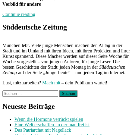
Vorbild für andere
„Coming-
Continue reading
out
im
Süddeutsche Zeitung
Netz“
München lebt. Viele junge Menschen machen den Alltag in der
Stadt und im Umland mit ihren Ideen, mit ihren Projekten und ihrer
Kunst spannend. Diese Macher werden auf dieser Seite Woche für
Woche vorgestellt – von jungen Autoren, für junge Leser. Die
besten Geschichten der Stadt: jeden Montag in der
Süddeutschen
Zeitung
auf der Seite „Junge Leute“ – und jeden Tag im Internet.
Lust, mitzuarbeiten?
Mach mit
– dein Publikum wartet!
Suchen
nach:
Neueste Beiträge
Wenn die Hormone verrückt spielen
Eine Welt erschaffen, in der man frei ist
Das Patriarchat mit Nagellack