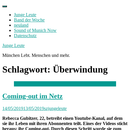
Skip
to
Junge Leute
content
Band der Woche
neuland
Sound of Munich Now
Datenschutz
Facebook
Twitter
Instagram
Junge Leute
München Lebt. Menschen und mehr.
Schlagwort:
Überwindung
Coming-out im Netz
14/05/2019
13/05/2019
szjungeleute
Rebecca Gubitzer, 22, betreibt einen Youtube-Kanal, auf dem
sie ihr Leben mit ihren Abonnenten teilt. Eines der Videos sticht
heraus: ihr Coming-out. Durch diesen Schritt wurde sie zum