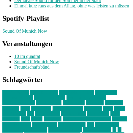
Der ideale Sound für den Sommer in der Stadt
Einmal kurz raus aus dem Alltag, ohne was leisten zu müssen
Spotify-Playlist
Sound Of Munich Now
Veranstaltungen
10 im quadrat
Sound Of Munich Now
Freundschaftsbänd
Schlagwörter
10 im Quadrat
Amelie Völker
Anastasia Trenkler
Ausstellung
bahnwärter thiel
Band der Woche
Bei Krause zu Hause
Beziehungsweise
ein abend mit
farbenladen
feierwerk
fotografie
Hip-Hop
indie
junge leute
junges münchen
Kolumne
kunst
Liebe
Lisi Wasmer
lmu
lost weekend
Louis Seibert
Max Fluder
mein
münchen
milla
musik
München
Münchens junge Kreative
neuland
ornella cosenza
Partnerschaft
Philipp Kreiter
pop
Rita Argauer
Sound Of Munich Now
Stefanie Witterauf
susanne krause
sz
sz