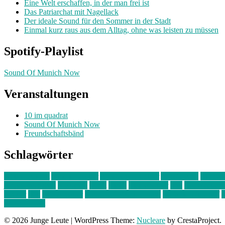
Eine Welt erschaffen, in der man frei ist
Das Patriarchat mit Nagellack
Der ideale Sound für den Sommer in der Stadt
Einmal kurz raus aus dem Alltag, ohne was leisten zu müssen
Spotify-Playlist
Sound Of Munich Now
Veranstaltungen
10 im quadrat
Sound Of Munich Now
Freundschaftsbänd
Schlagwörter
10 im Quadrat
Amelie Völker
Anastasia Trenkler
Ausstellung
bahnwär
junges münchen
Kolumne
kunst
Liebe
Lisi Wasmer
lmu
lost weeken
Kreiter
pop
Rita Argauer
Sound Of Munich Now
Stefanie Witterauf
s
Freundschaft
© 2026 Junge Leute
|
WordPress Theme:
Nucleare
by CrestaProject.