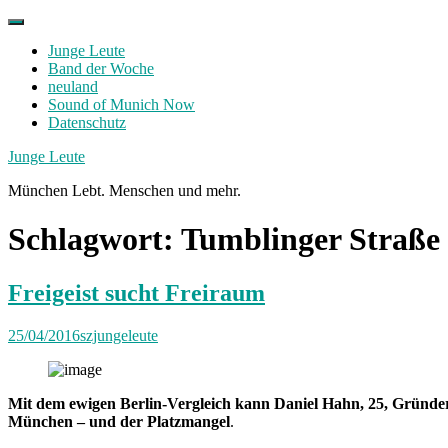
Skip
to
Junge Leute
content
Band der Woche
neuland
Sound of Munich Now
Datenschutz
Facebook
Twitter
Instagram
Junge Leute
München Lebt. Menschen und mehr.
Schlagwort:
Tumblinger Straße
Freigeist sucht Freiraum
25/04/2016
szjungeleute
Mit dem ewigen Berlin-Vergleich kann Daniel Hahn, 25, Gründe
München – und der Platzmangel
.