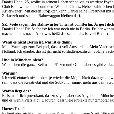
Daniel Hahn, 25, wollte in seinem Leben schon vieles werden: Psych
Club Bahnwärter Thiel und dem Wannda Circus. Neben zahlreichen Pa
Art erweitert. Mit diesen Projekten kann Daniel seine Kreativität mit
Zirkuszelt und seinem Bahnwaggon bleiben darf.
SZ: Viele sagen, der Bahnwärter Thiel ist voll Berlin. Ärgert dic
Daniel Hahn: Die Sache ist: Ich war noch nie in Berlin. Früher war mir
machen nichts nach. Aber was heißt das schon, das ist voll Berlin?
Wenn es nicht Berlin ist, was ist es dann?
Mein Vater sagt zum Beispiel, das ist voll Amsterdam. Mein Vater ist s
Holland. Ich glaube, das ist gar nicht so städtespezifisch. Solche Sach
Und in München nicht?
Wir suchen die ganze Zeit nach Plätzen und Orten, aber es gibt einf
Warum?
Ich weiß einfach nicht, ob es je wieder die Möglichkeit dazu geben 
sein, dass die Kreativität und die Subkultur immer mehr aus dem Sta
Woran liegt das?
Es ist natürlich provokant, das zu sagen, aber das Angebot in München
und es wenig Platz gibt. Dadurch, dass viele Projekte nur temporär exis
Hartes Urteil.
Es liegt aber nicht an mangelnder Kreativität in unserer Stadt. Wir 