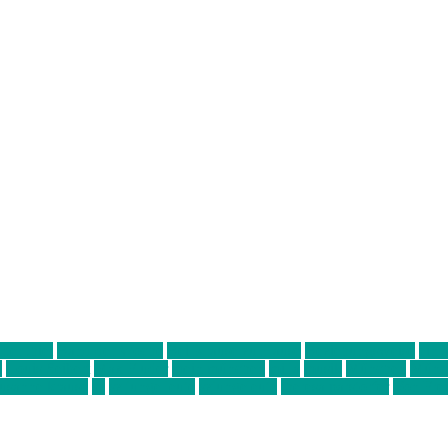
ter thiel
Band der Woche
Bei Krause zu Hause
Beziehungsweise
ein 
d
Louis Seibert
Max Fluder
mein münchen
milla
musik
München
Münch
usanne krause
sz
sz junge leute
szjungeleute
theresa parstorfer
Von Frei