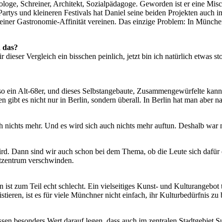
ologe, Schreiner, Architekt, Sozialpädagoge. Geworden ist er eine M
rtys und kleineren Festivals hat Daniel seine beiden Projekten auch
 seiner Gastronomie-Affinität vereinen. Das einzige Problem: In Münche
h das?
 dieser Vergleich ein bisschen peinlich, jetzt bin ich natürlich etwas s
o ein Alt-68er, und dieses Selbstangebaute, Zusammengewürfelte kannte e
en gibt es nicht nur in Berlin, sondern überall. In Berlin hat man aber n
ach nichts mehr. Und es wird sich auch nichts mehr auftun. Deshalb wa
wird. Dann sind wir auch schon bei dem Thema, ob die Leute sich dafür
dtzentrum verschwinden.
 ist zum Teil echt schlecht. Ein vielseitiges Kunst- und Kulturangebot
tieren, ist es für viele Münchner nicht einfach, ihr Kulturbedürfnis zu 
müssen besonders Wert darauf legen, dass auch im zentralen Stadtgebiet