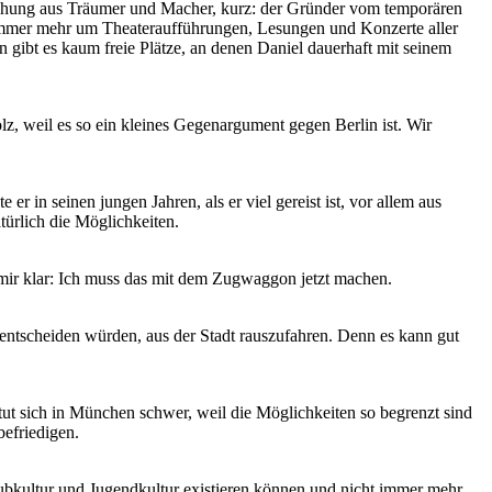
ischung aus Träumer und Macher, kurz: der Gründer vom temporären
 immer mehr um Theateraufführungen, Lesungen und Konzerte aller
n gibt es kaum freie Plätze, an denen Daniel dauerhaft mit seinem
tolz, weil es so ein kleines Gegenargument gegen Berlin ist. Wir
r in seinen jungen Jahren, als er viel gereist ist, vor allem aus
atürlich die Möglichkeiten.
r mir klar: Ich muss das mit dem Zugwaggon jetzt machen.
 entscheiden würden, aus der Stadt rauszufahren. Denn es kann gut
 tut sich in München schwer, weil die Möglichkeiten so begrenzt sind
befriedigen.
 Subkultur und Jugendkultur existieren können und nicht immer mehr