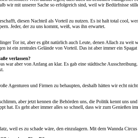
lb wir mit unserer Sache so erfolgreich sind, weil wir Bedürfnisse stil
geschafft, diesen Nachteil als Vorteil zu nutzen. Es ist halt total cool,
lpern. Jeder, der zu uns kommt, weiß, was ihn erwartet.
inger Tor ist, aber es gibt natürlich auch Leute, denen Allach zu weit 
 ist ein zentrales Gelände von Vorteil. Das ist aber immer ein Spagat 
aße verlassen?
as war aber von Anfang an klar. Es gab eine städtische Ausschreibung
t.
große Agenturen und Firmen zu behaupten, deshalb hätten wir echt nicht 
schlimm, aber jetzt kennen die Behörden uns, die Politik kennt uns und 
ppt hat. Es geht aber immer alles so schnell, dass wir zum Genießen im
atz, weil es zu schade wäre, den einzulagern. Mit dem Wannda Circus 