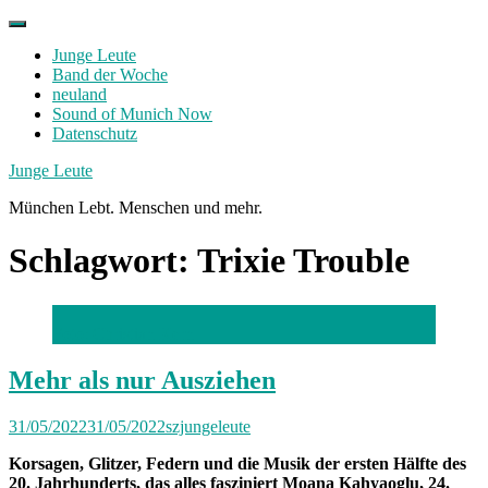
Skip
to
Junge Leute
content
Band der Woche
neuland
Sound of Munich Now
Datenschutz
Facebook
Twitter
Instagram
Junge Leute
München Lebt. Menschen und mehr.
Schlagwort:
Trixie Trouble
Foto: Christian Kern
Mehr als nur Ausziehen
31/05/2022
31/05/2022
szjungeleute
Korsagen, Glitzer, Federn und die Musik der ersten Hälfte des
20. Jahrhunderts, das alles fasziniert Moana Kahyaoglu, 24.