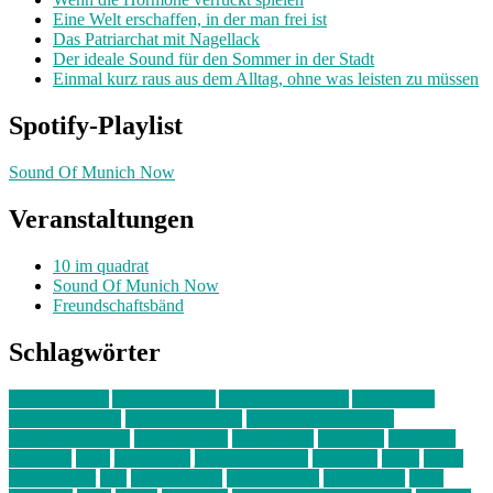
Eine Welt erschaffen, in der man frei ist
Das Patriarchat mit Nagellack
Der ideale Sound für den Sommer in der Stadt
Einmal kurz raus aus dem Alltag, ohne was leisten zu müssen
Spotify-Playlist
Sound Of Munich Now
Veranstaltungen
10 im quadrat
Sound Of Munich Now
Freundschaftsbänd
Schlagwörter
10 im Quadrat
Amelie Völker
Anastasia Trenkler
Ausstellung
bahnwärter thiel
Band der Woche
Bei Krause zu Hause
Beziehungsweise
ein abend mit
farbenladen
feierwerk
fotografie
Hip-Hop
indie
junge leute
junges münchen
Kolumne
kunst
Liebe
Lisi Wasmer
lmu
lost weekend
Louis Seibert
Max Fluder
mein