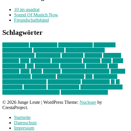
10 im quadrat
Sound Of Munich Now
Freundschaftsbänd
Schlagwörter
10 im Quadrat
Amelie Völker
Anastasia Trenkler
Ausstellung
bahnwärter thiel
Band der Woche
Bei Krause zu Hause
Beziehungsweise
ein abend mit
farbenladen
feierwerk
fotografie
Hip-Hop
indie
junge leute
junges münchen
Kolumne
kunst
Liebe
Lisi Wasmer
lmu
lost weekend
Louis Seibert
Max Fluder
mein
münchen
milla
musik
München
Münchens junge Kreative
neuland
ornella cosenza
Partnerschaft
Philipp Kreiter
pop
Rita Argauer
Sound Of Munich Now
Stefanie Witterauf
susanne krause
sz
sz
junge leute
szjungeleute
theresa parstorfer
Von Freitag bis Freitag
von freitag bis freitag münchen
Zeichen der Freundschaft
© 2026 Junge Leute
|
WordPress Theme:
Nucleare
by
CrestaProject.
Startseite
Datenschutz
Impressum