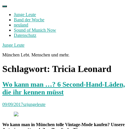
Skip
to
Junge Leute
content
Band der Woche
neuland
Sound of Munich Now
Datenschutz
Facebook
Twitter
Instagram
Junge Leute
München Lebt. Menschen und mehr.
Schlagwort:
Tricia Leonard
Wo kann man …? 6 Second-Hand-Läden,
die ihr kennen müsst
09/09/2017
szjungeleute
Wo kann man in München tolle Vintage-Mode kaufen? Unsere