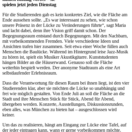
spielen jetzt jeden Dienstag
Für die Studierenden gab es kein konkretes Ziel, wie die Fläche am
Ende aussehen sollte. „Es war interessant zu sehen, wie schon
unsere Präsenz in der Lücke zu Veränderungen führte“, sagt Maria
und lacht dabei, denn ihre Vision griff damit schon. Der
Begegnungsraum entstand durch Begegnungen. Mit den Nachbarn,
mit vorbeikommenden Fremden. Viele verschiedene Ideen und
Ansichten trafen hier zusammen. Seit etwa einer Woche füllen auch
Menschen die Baulücke. Während im Hintergrund leise Jazz-Musik
zu hören ist, spielt ein Musiker Akustikgitarre. Kunststudenten
hängen Bilder an die Häuserwand. Genauso soll die Fläche
weiterhin bespielt werden. Der anonyme Stadtraum als eine Art
selbstlaufender Erlebnisraum.
Dass die Verantwortung für diesen Raum bei ihnen liegt, ist den vier
Studierenden klar, aber sie möchten die Lücke so unabhängig und
frei wie möglich gestalten. Von Ende Juli an soll die Fläche an die
Stadt und ihre Menschen Stück für Stück, Abend für Abend,
übergeben werden. Konzerte, Ausstellungen, Diskussionsrunden,
eben alles, was München zu bieten hat – ausgeschlossen wird
keiner.
Um das zu realisieren, hängt am Eingang zur Lücke eine Tafel, auf
der jeder eintragen kann, wann er gerne vorbeikommen möchte.