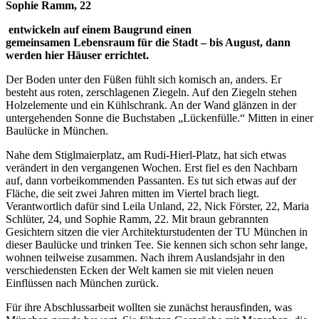
Sophie Ramm, 22
entwickeln auf einem Baugrund einen
gemeinsamen Lebensraum für die Stadt – bis August, dann
werden hier Häuser errichtet.
Der Boden unter den Füßen fühlt sich komisch an, anders. Er
besteht aus roten, zerschlagenen Ziegeln. Auf den Ziegeln stehen
Holzelemente und ein Kühlschrank. An der Wand glänzen in der
untergehenden Sonne die Buchstaben „Lückenfülle.“ Mitten in einer
Baulücke in München.
Nahe dem Stiglmaierplatz, am Rudi-Hierl-Platz, hat sich etwas
verändert in den vergangenen Wochen. Erst fiel es den Nachbarn
auf, dann vorbeikommenden Passanten. Es tut sich etwas auf der
Fläche, die seit zwei Jahren mitten im Viertel brach liegt.
Verantwortlich dafür sind Leila Unland, 22, Nick Förster, 22, Maria
Schlüter, 24, und Sophie Ramm, 22. Mit braun gebrannten
Gesichtern sitzen die vier Architekturstudenten der TU München in
dieser Baulücke und trinken Tee. Sie kennen sich schon sehr lange,
wohnen teilweise zusammen. Nach ihrem Auslandsjahr in den
verschiedensten Ecken der Welt kamen sie mit vielen neuen
Einflüssen nach München zurück.
Für ihre Abschlussarbeit wollten sie zunächst herausfinden, was