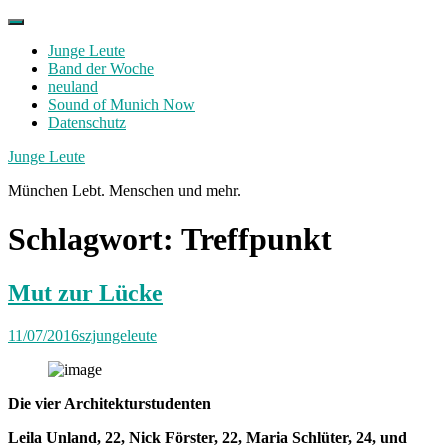
Skip
to
Junge Leute
content
Band der Woche
neuland
Sound of Munich Now
Datenschutz
Facebook
Twitter
Instagram
Junge Leute
München Lebt. Menschen und mehr.
Schlagwort:
Treffpunkt
Mut zur Lücke
11/07/2016
szjungeleute
Die vier Architekturstudenten
Leila Unland, 22, Nick Förster, 22, Maria Schlüter, 24, und