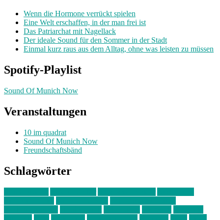
Wenn die Hormone verrückt spielen
Eine Welt erschaffen, in der man frei ist
Das Patriarchat mit Nagellack
Der ideale Sound für den Sommer in der Stadt
Einmal kurz raus aus dem Alltag, ohne was leisten zu müssen
Spotify-Playlist
Sound Of Munich Now
Veranstaltungen
10 im quadrat
Sound Of Munich Now
Freundschaftsbänd
Schlagwörter
10 im Quadrat
Amelie Völker
Anastasia Trenkler
Ausstellung
bahnwärter thiel
Band der Woche
Bei Krause zu Hause
Beziehungsweise
ein abend mit
farbenladen
feierwerk
fotografie
Hip-Hop
indie
junge leute
junges münchen
Kolumne
kunst
Liebe