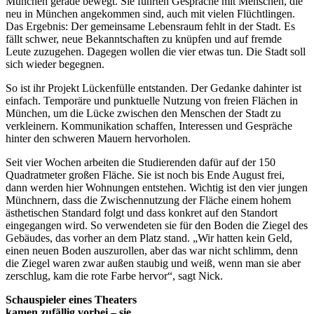
München gerade bewegt. Sie führten Gespräche mit Menschen, die
neu in München angekommen sind, auch mit vielen Flüchtlingen.
Das Ergebnis: Der gemeinsame Lebensraum fehlt in der Stadt. Es
fällt schwer, neue Bekanntschaften zu knüpfen und auf fremde
Leute zuzugehen. Dagegen wollen die vier etwas tun. Die Stadt soll
sich wieder begegnen.
So ist ihr Projekt Lückenfülle entstanden. Der Gedanke dahinter ist
einfach. Temporäre und punktuelle Nutzung von freien Flächen in
München, um die Lücke zwischen den Menschen der Stadt zu
verkleinern. Kommunikation schaffen, Interessen und Gespräche
hinter den schweren Mauern hervorholen.
Seit vier Wochen arbeiten die Studierenden dafür auf der 150
Quadratmeter großen Fläche. Sie ist noch bis Ende August frei,
dann werden hier Wohnungen entstehen. Wichtig ist den vier jungen
Münchnern, dass die Zwischennutzung der Fläche einem hohem
ästhetischen Standard folgt und dass konkret auf den Standort
eingegangen wird. So verwendeten sie für den Boden die Ziegel des
Gebäudes, das vorher an dem Platz stand. „Wir hatten kein Geld,
einen neuen Boden auszurollen, aber das war nicht schlimm, denn
die Ziegel waren zwar außen staubig und weiß, wenn man sie aber
zerschlug, kam die rote Farbe hervor“, sagt Nick.
Schauspieler eines Theaters
kamen zufällig vorbei – sie