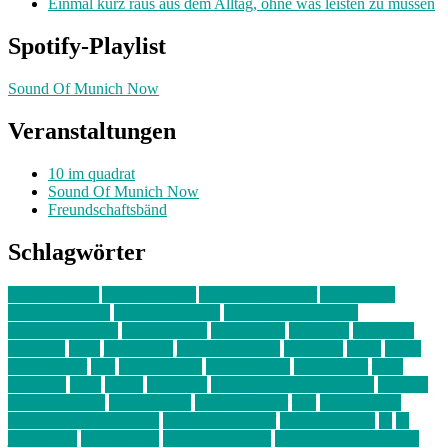
Einmal kurz raus aus dem Alltag, ohne was leisten zu müssen
Spotify-Playlist
Sound Of Munich Now
Veranstaltungen
10 im quadrat
Sound Of Munich Now
Freundschaftsbänd
Schlagwörter
10 im Quadrat
Amelie Völker
Anastasia Trenkler
Ausstellung
bahnwärter thiel
Band der Woche
Bei Krause zu Hause
Beziehungsweise
ein abend mit
farbenladen
feierwerk
fotografie
Hip-Hop
indie
junge leute
junges münchen
Kolumne
kunst
Liebe
Lisi Wasmer
lmu
lost weekend
Louis Seibert
Max Fluder
mein
münchen
milla
musik
München
Münchens junge Kreative
neuland
ornella cosenza
Partnerschaft
Philipp Kreiter
pop
Rita Argauer
Sound Of Munich Now
Stefanie Witterauf
susanne krause
sz
sz
junge leute
szjungeleute
theresa parstorfer
Von Freitag bis Freitag