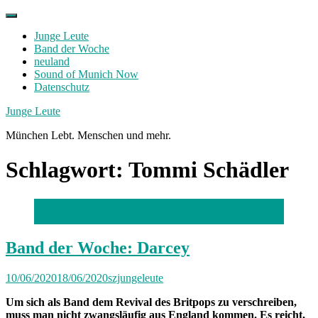
Skip
to
Junge Leute
content
Band der Woche
neuland
Sound of Munich Now
Datenschutz
Facebook
Twitter
Instagram
Junge Leute
München Lebt. Menschen und mehr.
Schlagwort:
Tommi Schädler
Foto: Marion Botsivali
Band der Woche: Darcey
10/06/2020
18/06/2020
szjungeleute
Um sich als Band dem Revival des Britpops zu verschreiben,
muss man nicht zwangsläufig aus England kommen. Es reicht,