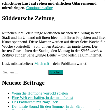
schlichtweg Lust auf rohen und ehrlichen Gitarrensound
„Band
mitzubringen.
Continue reading
der
Woche:
Süddeutsche Zeitung
Darcey“
München lebt. Viele junge Menschen machen den Alltag in der
Stadt und im Umland mit ihren Ideen, mit ihren Projekten und ihrer
Kunst spannend. Diese Macher werden auf dieser Seite Woche für
Woche vorgestellt – von jungen Autoren, für junge Leser. Die
besten Geschichten der Stadt: jeden Montag in der
Süddeutschen
Zeitung
auf der Seite „Junge Leute“ – und jeden Tag im Internet.
Lust, mitzuarbeiten?
Mach mit
– dein Publikum wartet!
Suchen
nach:
Neueste Beiträge
Wenn die Hormone verrückt spielen
Eine Welt erschaffen, in der man frei ist
Das Patriarchat mit Nagellack
Der ideale Sound für den Sommer in der Stadt