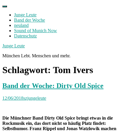
Skip
to
Junge Leute
content
Band der Woche
neuland
Sound of Munich Now
Datenschutz
Facebook
Twitter
Instagram
Junge Leute
München Lebt. Menschen und mehr.
Schlagwort:
Tom Ivers
Band der Woche: Dirty Old Spice
12/06/2018
szjungeleute
Die Münchner Band Dirty Old Spice bringt etwas in die
Rockmusik ein, das dort nicht so häufig Platz findet:
Selbsthumor. Franz Rippel und Jonas Watzlowik machen