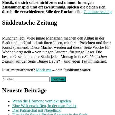
Musik, die sich selbst nicht zu ernst nimmt. Im engen
Zusammenspiel und oft zweistimmig, spielen die beiden sich
„
durch die verschiedenen Stile der Rockmusik.
Continue reading
de
W
Süddeutsche Zeitung
Di
O
Sp
München lebt. Viele junge Menschen machen den Alltag in der
Stadt und im Umland mit ihren Ideen, mit ihren Projekten und ihrer
Kunst spannend. Diese Macher werden auf dieser Seite Woche für
Woche vorgestellt – von jungen Autoren, für junge Leser. Die
besten Geschichten der Stadt: jeden Montag in der
Süddeutschen
Zeitung
auf der Seite „Junge Leute“ – und jeden Tag im Internet.
Lust, mitzuarbeiten?
Mach mit
– dein Publikum wartet!
Suchen
nach:
Neueste Beiträge
Wenn die Hormone verrückt spielen
Eine Welt erschaffen, in der man frei ist
Das Patriarchat mit Nagellack
Der ideale Sound für den Sommer in der Stadt