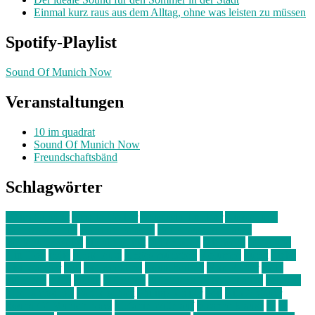
Einmal kurz raus aus dem Alltag, ohne was leisten zu müssen
Spotify-Playlist
Sound Of Munich Now
Veranstaltungen
10 im quadrat
Sound Of Munich Now
Freundschaftsbänd
Schlagwörter
10 im Quadrat
Amelie Völker
Anastasia Trenkler
Ausstellung
bahnwärter thiel
Band der Woche
Bei Krause zu Hause
Beziehungsweise
ein abend mit
farbenladen
feierwerk
fotografie
Hip-Hop
indie
junge leute
junges münchen
Kolumne
kunst
Liebe
Lisi Wasmer
lmu
lost weekend
Louis Seibert
Max Fluder
mein
münchen
milla
musik
München
Münchens junge Kreative
neuland
ornella cosenza
Partnerschaft
Philipp Kreiter
pop
Rita Argauer
Sound Of Munich Now
Stefanie Witterauf
susanne krause
sz
sz