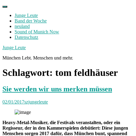
Skip
to
Junge Leute
content
Band der Woche
neuland
Sound of Munich Now
Datenschutz
Facebook
Twitter
Instagram
Junge Leute
München Lebt. Menschen und mehr.
Schlagwort:
tom feldhäuser
Sie werden wir uns merken müssen
02/01/2017
szjungeleute
Heavy-Metal-Musiker, die Festivals veranstalten, oder ein
Regisseur, der in den Kammerspielen debütiert: Diese jungen
Menschen sorgen 2017 dafür, dass München bunt, spannend