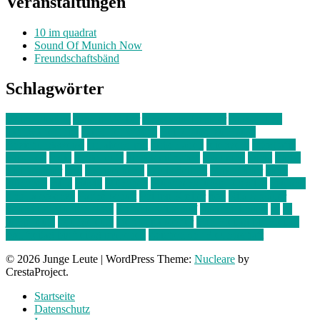
Veranstaltungen
10 im quadrat
Sound Of Munich Now
Freundschaftsbänd
Schlagwörter
10 im Quadrat
Amelie Völker
Anastasia Trenkler
Ausstellung
bahnwärter thiel
Band der Woche
Bei Krause zu Hause
Beziehungsweise
ein abend mit
farbenladen
feierwerk
fotografie
Hip-Hop
indie
junge leute
junges münchen
Kolumne
kunst
Liebe
Lisi Wasmer
lmu
lost weekend
Louis Seibert
Max Fluder
mein
münchen
milla
musik
München
Münchens junge Kreative
neuland
ornella cosenza
Partnerschaft
Philipp Kreiter
pop
Rita Argauer
Sound Of Munich Now
Stefanie Witterauf
susanne krause
sz
sz
junge leute
szjungeleute
theresa parstorfer
Von Freitag bis Freitag
von freitag bis freitag münchen
Zeichen der Freundschaft
© 2026 Junge Leute
|
WordPress Theme:
Nucleare
by
CrestaProject.
Startseite
Datenschutz