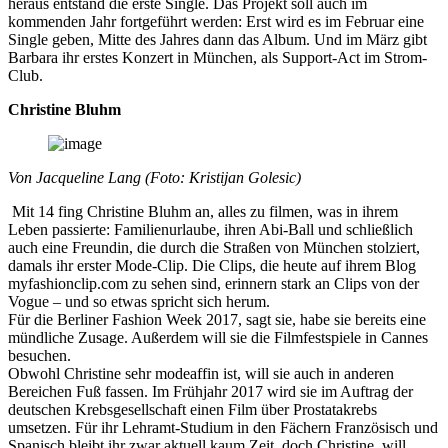
heraus entstand die erste Single. Das Projekt soll auch im
kommenden Jahr fortgeführt werden: Erst wird es im Februar eine
Single geben, Mitte des Jahres dann das Album. Und im März gibt
Barbara ihr erstes Konzert in München, als Support-Act im Strom-
Club.
Christine Bluhm
Von Jacqueline Lang (Foto: Kristijan Golesic)
Mit 14 fing Christine Bluhm an, alles zu filmen, was in ihrem
Leben passierte: Familienurlaube, ihren Abi-Ball und schließlich
auch eine Freundin, die durch die Straßen von München stolziert,
damals ihr erster Mode-Clip. Die Clips, die heute auf ihrem Blog
myfashionclip.com zu sehen sind, erinnern stark an Clips von der
Vogue – und so etwas spricht sich herum.
Für die Berliner Fashion Week 2017, sagt sie, habe sie bereits eine
mündliche Zusage. Außerdem will sie die Filmfestspiele in Cannes
besuchen.
Obwohl Christine sehr modeaffin ist, will sie auch in anderen
Bereichen Fuß fassen. Im Frühjahr 2017 wird sie im Auftrag der
deutschen Krebsgesellschaft einen Film über Prostatakrebs
umsetzen. Für ihr Lehramt-Studium in den Fächern Französisch und
Spanisch bleibt ihr zwar aktuell kaum Zeit, doch Christine will