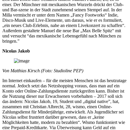
einer. Der Münchner mit mexikanischen Wurzeln drückt der Club-
und Bar-szene in der Stadt zunehmend seinen Stempel auf. In der
Milla vermischt er unter dem Namen „Fancy Footworks“ Indie,
Disco-Musik und Live-Elemente, um daraus, wie er es formuliert,
„ein neues Club-Erlebnis, nahe an einem Livekonzert zu schaffen“.
Außerdem gestaltete Manuel die neue Bar „Max Belle Spitz“ mit
und versucht “das mexikanische Lebensgefühl nach München zu
bringen.”
Nicolas Jakob
Von Matthias Kirsch (Foto: Studioline PEP)
Im Internet einkaufen – für die meisten Menschen ist das heutzutage
normal. Jedoch setzt das Netzshopping voraus, dass man auf ein
Konto oder Online-Zahlungsdienste zurückgreifen kann. Bisher ist
die Nutzung dieser nur Erwachsenen vorbehalten – 2017 soll sich
das ändern: Nicolas Jakob, 19, Student und „digital native”, hat,
zusammen mit Christian Albrecht, 28, wismo, einen Online-
Zahlungsdienst für Minderjährige, entwickelt. Als Jugendlicher sei
Nicolas selbst frustriert darüber gewesen, dass er „keine
Möglichkeiten hatte, modern zu bezahlen“. Wismo funktioniert wie
eine Prepaid-Kreditkarte. Via Überweisung kann Geld auf ein