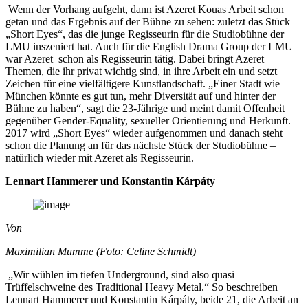
Wenn der Vorhang aufgeht, dann ist Azeret Kouas Arbeit schon
getan und das Ergebnis auf der Bühne zu sehen: zuletzt das Stück
„Short Eyes“, das die junge Regisseurin für die Studiobühne der
LMU inszeniert hat. Auch für die English Drama Group der LMU
war Azeret schon als Regisseurin tätig. Dabei bringt Azeret
Themen, die ihr privat wichtig sind, in ihre Arbeit ein und setzt
Zeichen für eine vielfältigere Kunstlandschaft. „Einer Stadt wie
München könnte es gut tun, mehr Diversität auf und hinter der
Bühne zu haben“, sagt die 23-Jährige und meint damit Offenheit
gegenüber Gender-Equality, sexueller Orientierung und Herkunft.
2017 wird „Short Eyes“ wieder aufgenommen und danach steht
schon die Planung an für das nächste Stück der Studiobühne –
natürlich wieder mit Azeret als Regisseurin.
Lennart Hammerer und Konstantin Kárpáty
Von
Maximilian Mumme (Foto: Celine Schmidt)
„Wir wühlen im tiefen Underground, sind also quasi
Trüffelschweine des Traditional Heavy Metal.“ So beschreiben
Lennart Hammerer und Konstantin Kárpáty, beide 21, die Arbeit an