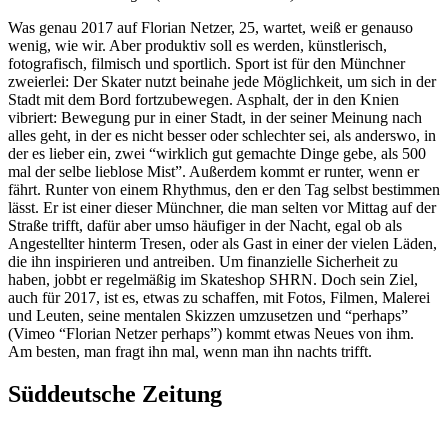
Was genau 2017 auf Florian Netzer, 25, wartet, weiß er genauso
wenig, wie wir. Aber produktiv soll es werden, künstlerisch,
fotografisch, filmisch und sportlich. Sport ist für den Münchner
zweierlei: Der Skater nutzt beinahe jede Möglichkeit, um sich in der
Stadt mit dem Bord fortzubewegen. Asphalt, der in den Knien
vibriert: Bewegung pur in einer Stadt, in der seiner Meinung nach
alles geht, in der es nicht besser oder schlechter sei, als anderswo, in
der es lieber ein, zwei “wirklich gut gemachte Dinge gebe, als 500
mal der selbe lieblose Mist”. Außerdem kommt er runter, wenn er
fährt. Runter von einem Rhythmus, den er den Tag selbst bestimmen
lässt. Er ist einer dieser Münchner, die man selten vor Mittag auf der
Straße trifft, dafür aber umso häufiger in der Nacht, egal ob als
Angestellter hinterm Tresen, oder als Gast in einer der vielen Läden,
die ihn inspirieren und antreiben. Um finanzielle Sicherheit zu
haben, jobbt er regelmäßig im Skateshop SHRN. Doch sein Ziel,
auch für 2017, ist es, etwas zu schaffen, mit Fotos, Filmen, Malerei
und Leuten, seine mentalen Skizzen umzusetzen und “perhaps”
(Vimeo “Florian Netzer perhaps”) kommt etwas Neues von ihm.
Am besten, man fragt ihn mal, wenn man ihn nachts trifft.
Süddeutsche Zeitung