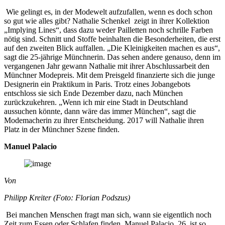
Wie gelingt es, in der Modewelt aufzufallen, wenn es doch schon
so gut wie alles gibt? Nathalie Schenkel zeigt in ihrer Kollektion
„Implying Lines“, dass dazu weder Pailletten noch schrille Farben
nötig sind. Schnitt und Stoffe beinhalten die Besonderheiten, die erst
auf den zweiten Blick auffallen. „Die Kleinigkeiten machen es aus“,
sagt die 25-jährige Münchnerin. Das sehen andere genauso, denn im
vergangenen Jahr gewann Nathalie mit ihrer Abschlussarbeit den
Münchner Modepreis. Mit dem Preisgeld finanzierte sich die junge
Designerin ein Praktikum in Paris. Trotz eines Jobangebots
entschloss sie sich Ende Dezember dazu, nach München
zurückzukehren. „Wenn ich mir eine Stadt in Deutschland
aussuchen könnte, dann wäre das immer München“, sagt die
Modemacherin zu ihrer Entscheidung. 2017 will Nathalie ihren
Platz in der Münchner Szene finden.
Manuel Palacio
Von
Philipp Kreiter (Foto: Florian Podszus)
Bei manchen Menschen fragt man sich, wann sie eigentlich noch
Zeit zum Essen oder Schlafen finden. Manuel Palacio, 26, ist so