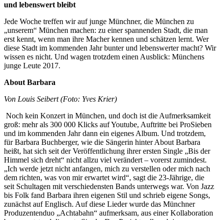
und lebenswert bleibt
Jede Woche treffen wir auf junge Münchner, die München zu
„unserem“ München machen: zu einer spannenden Stadt, die man
erst kennt, wenn man ihre Macher kennen und schätzen lernt. Wer
diese Stadt im kommenden Jahr bunter und lebenswerter macht? Wir
wissen es nicht. Und wagen trotzdem einen Ausblick: Münchens
junge Leute 2017.
About Barbara
Von Louis Seibert (Foto: Yves Krier)
Noch kein Konzert in München, und doch ist die Aufmerksamkeit
groß: mehr als 300 000 Klicks auf Youtube, Auftritte bei ProSieben
und im kommenden Jahr dann ein eigenes Album. Und trotzdem,
für Barbara Buchberger, wie die Sängerin hinter About Barbara
heißt, hat sich seit der Veröffentlichung ihrer ersten Single „Bis der
Himmel sich dreht“ nicht allzu viel verändert – vorerst zumindest.
„Ich werde jetzt nicht anfangen, mich zu verstellen oder mich nach
dem richten, was von mir erwartet wird“, sagt die 23-Jährige, die
seit Schultagen mit verschiedensten Bands unterwegs war. Von Jazz
bis Folk fand Barbara ihren eigenen Stil und schrieb eigene Songs,
zunächst auf Englisch. Auf diese Lieder wurde das Münchner
Produzentenduo „Achtabahn“ aufmerksam, aus einer Kollaboration