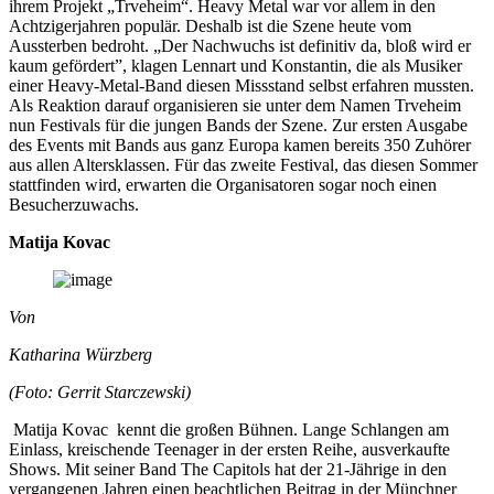
ihrem Projekt „Trveheim“. Heavy Metal war vor allem in den
Achtzigerjahren populär. Deshalb ist die Szene heute vom
Aussterben bedroht. „Der Nachwuchs ist definitiv da, bloß wird er
kaum gefördert”, klagen Lennart und Konstantin, die als Musiker
einer Heavy-Metal-Band diesen Missstand selbst erfahren mussten.
Als Reaktion darauf organisieren sie unter dem Namen Trveheim
nun Festivals für die jungen Bands der Szene. Zur ersten Ausgabe
des Events mit Bands aus ganz Europa kamen bereits 350 Zuhörer
aus allen Altersklassen. Für das zweite Festival, das diesen Sommer
stattfinden wird, erwarten die Organisatoren sogar noch einen
Besucherzuwachs.
Matija Kovac
Von
Katharina Würzberg
(Foto: Gerrit Starczewski)
Matija Kovac kennt die großen Bühnen. Lange Schlangen am
Einlass, kreischende Teenager in der ersten Reihe, ausverkaufte
Shows. Mit seiner Band The Capitols hat der 21-Jährige in den
vergangenen Jahren einen beachtlichen Beitrag in der Münchner