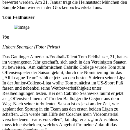
bewertet werden. Am 21. Januar trägt die Heimatstadt München den
Sample Slam wieder in der Glockenbachwerkstatt aus.
Tom Feldhäuser
Von
Hubert Spangler (Foto: Privat)
Das Gautinger American-Football-Talent Tom Feldhäuser, 21, hat es
im vergangenen Jahr geschafft, sich auch in den Vereinigten Staaten
zu beweisen. Am kalifornischen Cabrillo College wurde Tom zum
Offensivspieler der Saison gekürt, durch die Nominierung für das
„All League Team“ zählt er jetzt zu den besten Spielern seiner Liga.
In der Junior-College-Liga wollte Tom zunächst im US-Sport Fuß
fassen und nebenbei seine Wettbewerbsfähigkeit unter
Realbedingungen testen. Bei den Cabrillo Seahawks räumt er jetzt
als „Offensive Lineman“ für den Ballträger die Gegner aus dem
Weg. Nach seiner turbulenten Saison ist es jetzt an der Zeit, wie
geplant den Sprung in ein Team aus den ersten beiden Ligen zu
schaffen. „Ich werde mit Hilfe der Coaches mein Videomaterial
verschiedenen Teams vorstellen“, kündigt er an. „Im Anschluss
muss ich entscheiden, welches Angebot für meine Zukunft das
vielversprechendste ist.“