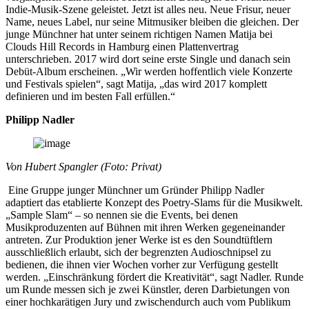
Indie-Musik-Szene geleistet. Jetzt ist alles neu. Neue Frisur, neuer
Name, neues Label, nur seine Mitmusiker bleiben die gleichen. Der
junge Münchner hat unter seinem richtigen Namen Matija bei
Clouds Hill Records in Hamburg einen Plattenvertrag
unterschrieben. 2017 wird dort seine erste Single und danach sein
Debüt-Album erscheinen. „Wir werden hoffentlich viele Konzerte
und Festivals spielen“, sagt Matija, „das wird 2017 komplett
definieren und im besten Fall erfüllen.“
Philipp Nadler
Von Hubert Spangler (Foto: Privat)
Eine Gruppe junger Münchner um Gründer Philipp Nadler
adaptiert das etablierte Konzept des Poetry-Slams für die Musikwelt.
„Sample Slam“ – so nennen sie die Events, bei denen
Musikproduzenten auf Bühnen mit ihren Werken gegeneinander
antreten. Zur Produktion jener Werke ist es den Soundtüftlern
ausschließlich erlaubt, sich der begrenzten Audioschnipsel zu
bedienen, die ihnen vier Wochen vorher zur Verfügung gestellt
werden. „Einschränkung fördert die Kreativität“, sagt Nadler. Runde
um Runde messen sich je zwei Künstler, deren Darbietungen von
einer hochkarätigen Jury und zwischendurch auch vom Publikum