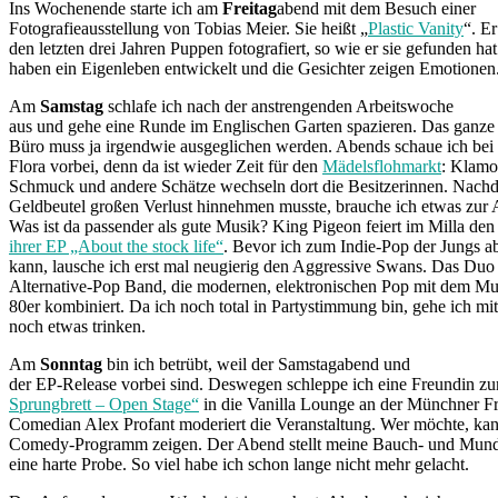
Ins Wochenende starte ich am
Freitag
abend mit dem Besuch einer
Fotografieausstellung von Tobias Meier. Sie heißt „
Plastic Vanity
“. Er
den letzten drei Jahren Puppen fotografiert, so wie er sie gefunden hat
haben ein Eigenleben entwickelt und die Gesichter zeigen Emotionen
Am
Samstag
schlafe ich nach der anstrengenden Arbeitswoche
aus und gehe eine Runde im Englischen Garten spazieren. Das ganze
Büro muss ja irgendwie ausgeglichen werden. Abends schaue ich bei 
Flora vorbei, denn da ist wieder Zeit für den
Mädelsflohmarkt
: Klamo
Schmuck und andere Schätze wechseln dort die Besitzerinnen. Nach
Geldbeutel großen Verlust hinnehmen musste, brauche ich etwas zur
Was ist da passender als gute Musik? King Pigeon feiert im Milla de
ihrer EP „About the stock life“
. Bevor ich zum Indie-Pop der Jungs 
kann, lausche ich erst mal neugierig den Aggressive Swans. Das Duo i
Alternative-Pop Band, die modernen, elektronischen Pop mit dem Mus
80er kombiniert. Da ich noch total in Partystimmung bin, gehe ich mi
noch etwas trinken.
Am
Sonntag
bin ich betrübt, weil der Samstagabend und
der EP-Release vorbei sind. Deswegen schleppe ich eine Freundin 
Sprungbrett – Open Stage“
in die Vanilla Lounge an der Münchner Fr
Comedian Alex Profant moderiert die Veranstaltung. Wer möchte, kan
Comedy-Programm zeigen. Der Abend stellt meine Bauch- und Mund
eine harte Probe. So viel habe ich schon lange nicht mehr gelacht.