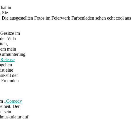
 hat in
. Sie
. Die ausgestellten Fotos im Feierwerk Farbenladen sehen echt cool au
 Gesitze im
der Villa
tten,
dem mein
 Aufmunterung.
n
Release
abgehen
st eine
ikstil der
t Freunden
zum
„Comedy
eiheit. Der
n sein
muskulatur auf