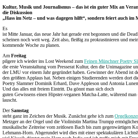
Kultur, Musik und Journalismus – das ist ein guter Mix an Ver
die Diskussion
„Hass im Netz – und was dagegen hilft“, sondern feiert auch im 
Es
ist Mitte Januar, das neue Jahr hat gerade erst begonnen und die Dead
scheinen noch weit weg. Zeit also, fleißig zu prokrastinieren und mei
kommende Woche zu planen.
Am
Freitag
pilgere ich wieder ins Lost Weekend zum
Feinen Münchner Poetry S
die erste Veranstaltung vom Presserat Kultur, den die Unimagazine u
der LMU vor einem Jahr gegründet haben. Gewinner der Abend ist de
den größten Applaus hat. Neben einigen Studierenden werden dort di
Poetry Slammer Dominik Erhard, Dave Appleson und Antonia Lunem
Und das alles mit freiem Eintritt. Da gönnt man sich doch
guten Gewissens einen Hipster-veganen Matcha-Latte, während man
lauscht.
Der
Samstag
steht ganz im Zeichen der Musik. Zunächst gehe ich zum
Orgelkonze
Metzger an der Orgel und die Violinistin Martina Trumpp ermögliche
musikalische Zeitreise vom zeitlosen Bach bis zum gegenwärtigen K
Lehmann-Horn. Abgerundet wird dies mit einer spektakulären Licht