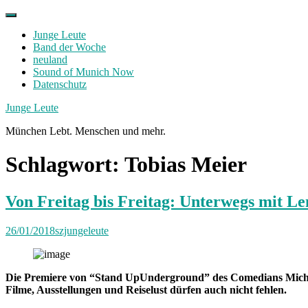
Skip
to
Junge Leute
content
Band der Woche
neuland
Sound of Munich Now
Datenschutz
Facebook
Twitter
Instagram
Junge Leute
München Lebt. Menschen und mehr.
Schlagwort:
Tobias Meier
Von Freitag bis Freitag: Unterwegs mit Le
26/01/2018
szjungeleute
Die Premiere von “Stand UpUnderground” des Comedians Michael
Filme, Ausstellungen und Reiselust dürfen auch nicht fehlen.