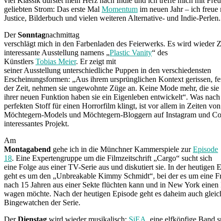
viel Klassik dürstet mein Herz nach Indie und ich treffe mich mit Fre
geliebten Strom: Das erste Mal
Momentum
im neuen Jahr – ich freue
Justice, Bilderbuch und vielen weiteren Alternative- und Indie-Perlen.
Der
Sonntag
nachmittag
verschlägt mich in den Farbenladen des Feierwerks. Es wird wieder Ze
interessante Ausstellung namens „
Plastic Vanity
“ des
Künstlers
Tobias Meier
. Er zeigt mit
seiner Ausstellung unterschiedliche Puppen in den verschiedensten
Erscheinungsformen: „Aus ihrem ursprünglichen Kontext gerissen, fer
der Zeit, nehmen sie ungewohnte Züge an. Keine Mode mehr, die sie 
ihrer neuen Funktion haben sie ein Eigenleben entwickelt“. Was nac
perfekten Stoff für einen Horrorfilm klingt, ist vor allem in Zeiten vo
Möchtegern-Models und Möchtegern-Bloggern auf Instagram und Co
interessantes Projekt.
Am
Montagabend
gehe ich in die Münchner Kammerspiele zur
Episode
18
. Eine Expertengruppe um die Filmzeitschrift „Cargo“ sucht sich
eine Folge aus einer TV-Serie aus und diskutiert sie. In der heutigen 
geht es um den „Unbreakable Kimmy Schmidt“, bei der es um eine Fr
nach 15 Jahren aus einer Sekte flüchten kann und in New York eine
wagen möchte. Nach der heutigen Episode geht es daheim auch gleic
Bingewatchen der Serie.
Der
Dienstag
wird wieder musikalisch:
SiEA
, eine elfköpfige Band 