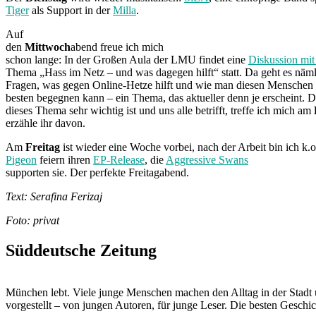
Tiger
als Support in der
Milla
.
Auf
den
Mittwoch
abend
freue ich mich
schon lange: In der Großen Aula der LMU findet eine
Diskussion mit
Thema „Hass im Netz – und was dagegen hilft“ statt. Da geht es näm
Fragen, was gegen Online-Hetze hilft und wie man diesen Menschen
besten begegnen kann – ein Thema, das aktueller denn je erscheint. D
dieses Thema sehr wichtig ist und uns alle betrifft, treffe ich mich am
erzähle ihr davon.
Am
Freitag
ist wieder eine Woche vorbei, nach der Arbeit bin ich k.
Pigeon
feiern ihren
EP-Release
, die
Aggressive Swans
supporten sie. Der perfekte Freitagabend.
Text: Serafina Ferizaj
Foto: privat
Süddeutsche Zeitung
München lebt. Viele junge Menschen machen den Alltag in der Stadt 
vorgestellt – von jungen Autoren, für junge Leser. Die besten Geschi