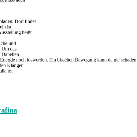
laden. Dort findet
ein ist
usstellung heißt
äche und
“ Um das
t. Daneben
e Energie noch loswerden. Ein bisschen Bewegung kann da nie schaden
 den Klängen
lle tot
rafina