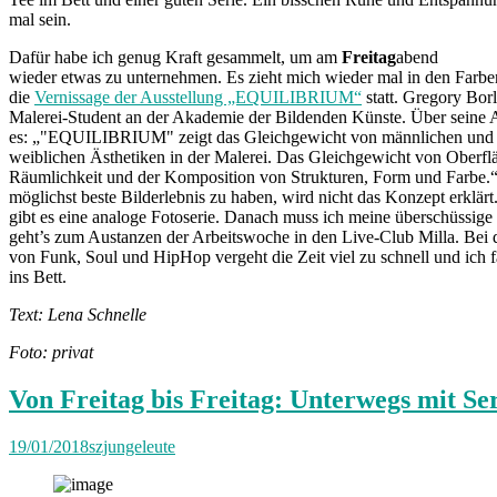
mal sein.
Dafür habe ich genug Kraft gesammelt, um am
Freitag
abend
wieder etwas zu unternehmen. Es zieht mich wieder mal in den Farben
die
Vernissage der Ausstellung „EQUILIBRIUM“
statt. Gregory Borl
Malerei-Student an der Akademie der Bildenden Künste. Über seine A
es: „"EQUILIBRIUM" zeigt das Gleichgewicht von männlichen und
weiblichen Ästhetiken in der Malerei. Das Gleichgewicht von Oberfl
Räumlichkeit und der Komposition von Strukturen, Form und Farbe.
möglichst beste Bilderlebnis zu haben, wird nicht das Konzept erklär
gibt es eine analoge Fotoserie. Danach muss ich meine überschüssig
geht’s zum Austanzen der Arbeitswoche in den Live-Club Milla. Bei
von Funk, Soul und HipHop vergeht die Zeit viel zu schnell und ich fa
ins Bett.
Text: Lena Schnelle
Foto: privat
Von Freitag bis Freitag: Unterwegs mit Se
19/01/2018
szjungeleute