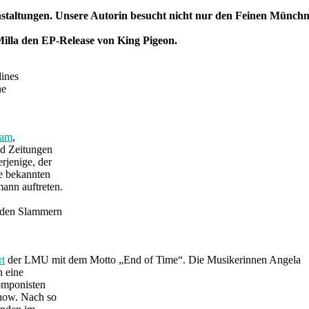
anstaltungen. Unsere Autorin besucht nicht nur den Feinen Münch
Milla den EP-Release von King Pigeon.
lines
ne
lam
,
nd Zeitungen
rjenige, der
e bekannten
ann auftreten.
 den Slammern
rt
der LMU mit dem Motto „End of Time“. Die Musikerinnen Angela
n eine
omponisten
show. Nach so