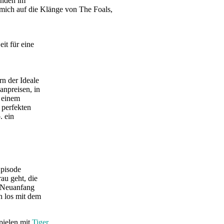
unden im
 mich auf die Klänge von The Foals,
it für eine
n der Ideale
anpreisen, in
h einem
n perfekten
. ein
Episode
au geht, die
n Neuanfang
h los mit dem
spielen mit
Tiger