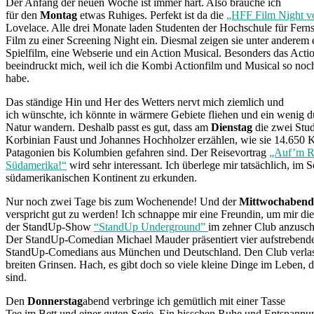
Der Anfang der neuen Woche ist immer hart. Also brauche ich
für den
Montag
etwas Ruhiges. Perfekt ist da die
„HFF Film Night vo
Lovelace. Alle drei Monate laden Studenten der Hochschule für Fern
Film zu einer Screening Night ein. Diesmal zeigen sie unter anderem
Spielfilm, eine Webserie und ein Action Musical. Besonders das Acti
beeindruckt mich, weil ich die Kombi Actionfilm und Musical so noc
habe.
Das ständige Hin und Her des Wetters nervt mich ziemlich und
ich wünschte, ich könnte in wärmere Gebiete fliehen und ein wenig d
Natur wandern. Deshalb passt es gut, dass am
Dienstag
die zwei Stu
Korbinian Faust und Johannes Hochholzer erzählen, wie sie 14.650 
Patagonien bis Kolumbien gefahren sind. Der Reisevortrag
„Auf’m R
Südamerika!“
wird sehr interessant. Ich überlege mir tatsächlich, im
südamerikanischen Kontinent zu erkunden.
Nur noch zwei Tage bis zum Wochenende! Und der
Mittwochabend
verspricht gut zu werden! Ich schnappe mir eine Freundin, um mir di
der StandUp-Show
“StandUp Underground”
im zehner Club anzusc
Der StandUp-Comedian Michael Mauder präsentiert vier aufstrebend
StandUp-Comedians aus München und Deutschland. Den Club verlas
breiten Grinsen. Hach, es gibt doch so viele kleine Dinge im Leben, 
sind.
Den
Donnerstag
abend verbringe ich gemütlich mit einer Tasse
Tee im Bett und einer guten Serie. Ein bisschen Ruhe und Entspann