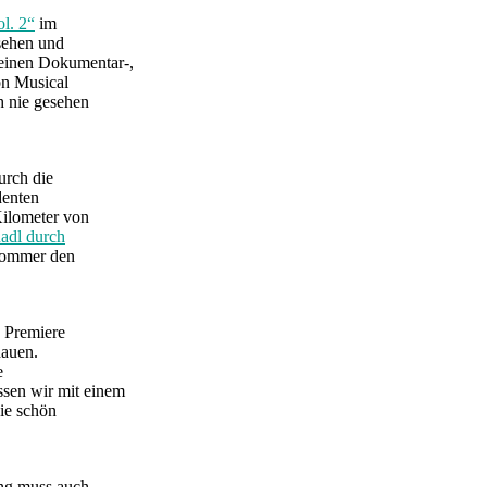
l. 2“
im
sehen und
 einen Dokumentar-,
on Musical
h nie gesehen
urch die
denten
Kilometer von
adl durch
 Sommer den
e Premiere
hauen.
e
sen wir mit einem
die schön
ung muss auch