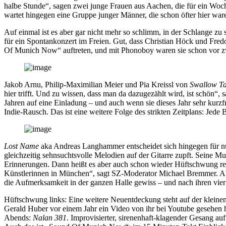
halbe Stunde“, sagen zwei junge Frauen aus Aachen, die für ein Woch
wartet hingegen eine Gruppe junger Männer, die schon öfter hier war
Auf einmal ist es aber gar nicht mehr so schlimm, in der Schlange zu 
für ein Spontankonzert im Freien. Gut, dass Christian Höck und Fr
Of Munich Now“ auftreten, und mit Phonoboy waren sie schon vor zwe
Jakob Arnu, Philip-Maximilian Meier und Pia Kreissl von
Swallow Ta
hier trifft. Und zu wissen, dass man da dazugezählt wird, ist schön“,
Jahren auf eine Einladung – und auch wenn sie dieses Jahr sehr kurzf
Indie-Rausch. Das ist eine weitere Folge des strikten Zeitplans: Jede
Lost Name
aka Andreas Langhammer entscheidet sich hingegen für nur
gleichzeitig sehnsuchtsvolle Melodien auf der Gitarre zupft. Seine M
Erinnerungen. Dann heißt es aber auch schon wieder Hüftschwung recht
Künstlerinnen in München“, sagt SZ-Moderator Michael Bremmer. Als 
die Aufmerksamkeit in der ganzen Halle gewiss – und nach ihren vie
Hüftschwung links: Eine weitere Neuentdeckung steht auf der kleinen 
Gerald Huber vor einem Jahr ein Video von ihr bei Youtube gesehen h
Abends:
Nalan 381
. Improvisierter, sirenenhaft-klagender Gesang au