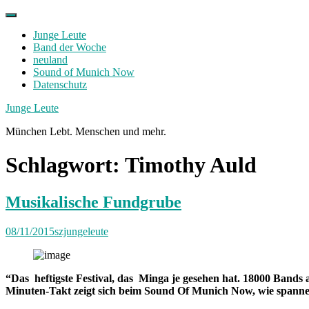
Skip
to
Junge Leute
content
Band der Woche
neuland
Sound of Munich Now
Datenschutz
Facebook
Twitter
Instagram
Junge Leute
München Lebt. Menschen und mehr.
Schlagwort:
Timothy Auld
Musikalische Fundgrube
08/11/2015
szjungeleute
“Das heftigste Festival, das Minga je gesehen hat. 18000 Bands 
Minuten-Takt zeigt sich beim Sound Of Munich Now, wie spannen