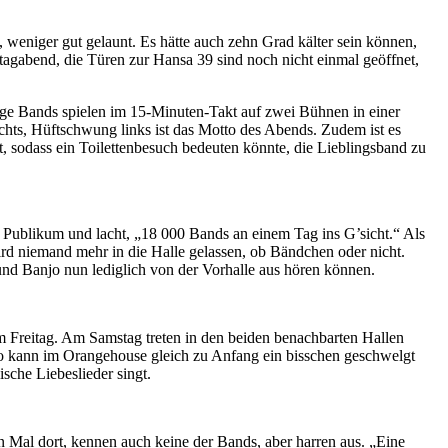
weniger gut gelaunt. Es hätte auch zehn Grad kälter sein können,
tagabend, die Türen zur Hansa 39 sind noch nicht einmal geöffnet,
nge Bands spielen im 15-Minuten-Takt auf zwei Bühnen in einer
chts, Hüftschwung links ist das Motto des Abends. Zudem ist es
, sodass ein Toilettenbesuch bedeuten könnte, die Lieblingsband zu
e Publikum und lacht, „18 000 Bands an einem Tag ins G’sicht.“ Als
ird niemand mehr in die Halle gelassen, ob Bändchen oder nicht.
und Banjo nun lediglich von der Vorhalle aus hören können.
m Freitag. Am Samstag treten in den beiden benachbarten Hallen
So kann im Orangehouse gleich zu Anfang ein bisschen geschwelgt
sche Liebeslieder singt.
n Mal dort, kennen auch keine der Bands, aber harren aus. „Eine