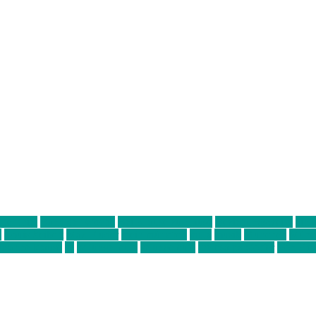
ter thiel
Band der Woche
Bei Krause zu Hause
Beziehungsweise
ein 
d
Louis Seibert
Max Fluder
mein münchen
milla
musik
München
Münch
usanne krause
sz
sz junge leute
szjungeleute
theresa parstorfer
Von Frei