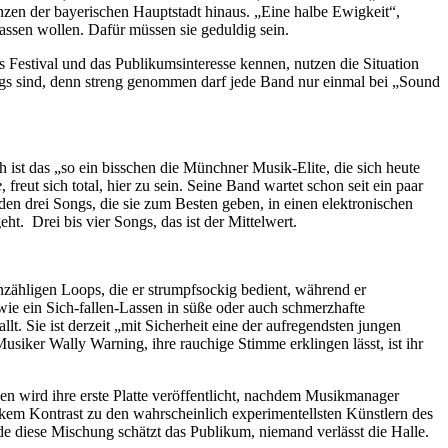
nzen der bayerischen Hauptstadt hinaus. „Eine halbe Ewigkeit“,
assen wollen. Dafür müssen sie geduldig sein.
as Festival und das Publikumsinteresse kennen, nutzen die Situation
s sind, denn streng genommen darf jede Band nur einmal bei „Sound
h ist das „so ein bisschen die Münchner Musik-Elite, die sich heute
e
, freut sich total, hier zu sein. Seine Band wartet schon seit ein paar
den drei Songs, die sie zum Besten geben, in einen elektronischen
ht. Drei bis vier Songs, das ist der Mittelwert.
zähligen Loops, die er strumpfsockig bedient, während er
 wie ein Sich-fallen-Lassen in süße oder auch schmerzhafte
. Sie ist derzeit „mit Sicherheit eine der aufregendsten jungen
iker Wally Warning, ihre rauchige Stimme erklingen lässt, ist ihr
hen wird ihre erste Platte veröffentlicht, nachdem Musikmanager
rkem Kontrast zu den wahrscheinlich experimentellsten Künstlern des
de diese Mischung schätzt das Publikum, niemand verlässt die Halle.