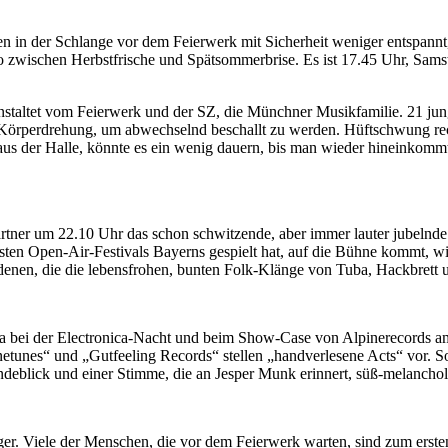
 in der Schlange vor dem Feierwerk mit Sicherheit weniger entspannt, 
o zwischen Herbstfrische und Spätsommerbrise. Es ist 17.45 Uhr, Sams
nstaltet vom Feierwerk und der SZ, die Münchner Musikfamilie. 21 ju
ne Körperdrehung, um abwechselnd beschallt zu werden. Hüftschwung re
aus der Halle, könnte es ein wenig dauern, bis man wieder hineinkommt
Gärtner um 22.10 Uhr das schon schwitzende, aber immer lauter jubelnd
sten Open-Air-Festivals Bayerns gespielt hat, auf die Bühne kommt, w
denen, die die lebensfrohen, bunten Folk-Klänge von Tuba, Hackbrett 
twa bei der Electronica-Nacht und beim Show-Case von Alpinerecords a
etunes“ und „Gutfeeling Records“ stellen „handverlesene Acts“ vor. 
eblick und einer Stimme, die an Jesper Munk erinnert, süß-melancholi
er. Viele der Menschen, die vor dem Feierwerk warten, sind zum erste