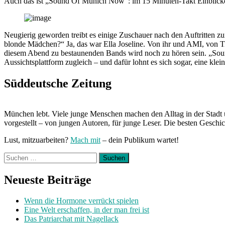
Auch das ist „Sound Of Munich Now“: im 15 Minuten-Takt Einblicke
Neugierig geworden treibt es einige Zuschauer nach den Auftritten 
blonde Mädchen?“ Ja, das war Ella Joseline. Von ihr und AMI, von T
diesem Abend zu bestaunenden Bands wird noch zu hören sein. „Soun
Aussichtsplattform zugleich – und dafür lohnt es sich sogar, eine kle
Süddeutsche Zeitung
München lebt. Viele junge Menschen machen den Alltag in der Stadt 
vorgestellt – von jungen Autoren, für junge Leser. Die besten Geschi
Lust, mitzuarbeiten?
Mach mit
– dein Publikum wartet!
Suchen
nach:
Neueste Beiträge
Wenn die Hormone verrückt spielen
Eine Welt erschaffen, in der man frei ist
Das Patriarchat mit Nagellack