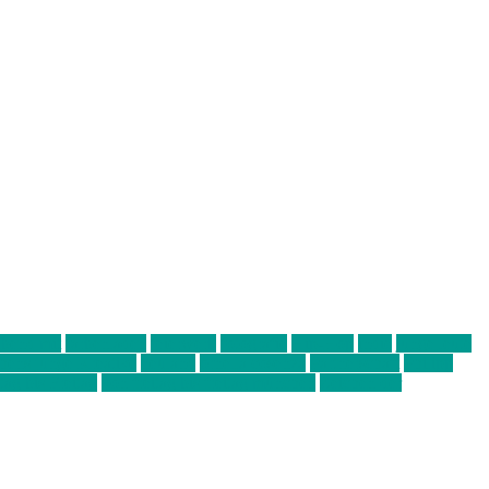
abend mit
farbenladen
feierwerk
fotografie
Hip-Hop
indie
junge leute
ens junge Kreative
neuland
ornella cosenza
Partnerschaft
Philipp
tag bis Freitag
von freitag bis freitag münchen
Zeichen der