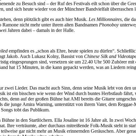
enende zu Besuch sind – der Ruf des Festivals eilt schon über die Gre
en, und sich heute wieder von der Münchner Bandvielfalt überraschen l
stehen, denn plötzlich gibt es auch hier Musik.
Les Millionnaires
, die d
edo Ramone nicht mehr unter ihrem alten Bandnamen
Phonoboy
unterweg
i Jahren dabei – damals in der Halle.
iled
empfinden es „schon als Ehre, heute spielen zu dürfen“. Schließlic
 sagt Jakob. Auch Lukasz Kolny, Bassist von
Chinese Silk and Videotap
ristig eingesprungen sind, versetzen sie um 22.40 Uhr 500 Zuhörer mit 
 Band hat 15 Minuten, in die kann gepackt werden, was an Liedern reinge
 zwei Lieder. Das macht auch Sinn, denn seine Musik lebt von den un
usik ist ein bisschen wie wenn der Wind durch buntes Herbstlaub fährt,
s, denn auf der großen Bühne hat AMI bereits die Gitarre umgeschnallt
die junge Amira Warning, unterstützt von ihrem Vater, dem Reggae-Mus
r Songs tobt das Publikum.
Bühne in den Startlöchern. Ella Josaline ist 16 Jahre alt. In zwei Woc
at. Ihre verträumte, aber durchaus mitreißende Folk-Musik steht in sta
f teilweise gar nicht mehr an Musik erinnernden Geräuschen. Aber gera