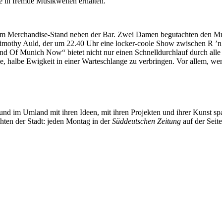
 in fremde Musikwelten erhalten.
zum Merchandise-Stand neben der Bar. Zwei Damen begutachten den Mus
imothy Auld, der um 22.40 Uhr eine locker-coole Show zwischen R ’n’
d Of Munich Now“ bietet nicht nur einen Schnelldurchlauf durch alle
ine, halbe Ewigkeit in einer Warteschlange zu verbringen. Vor allem, wen
und im Umland mit ihren Ideen, mit ihren Projekten und ihrer Kunst 
chten der Stadt: jeden Montag in der
Süddeutschen Zeitung
auf der Seit