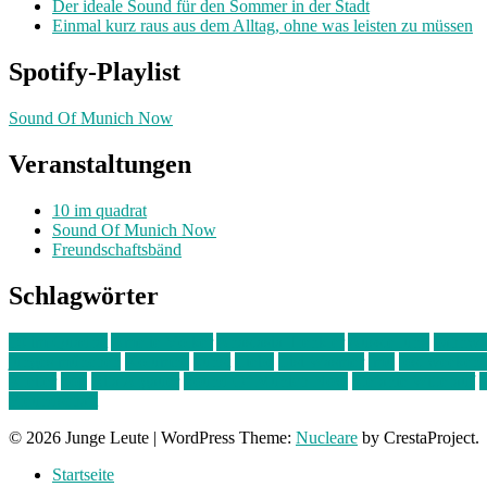
Der ideale Sound für den Sommer in der Stadt
Einmal kurz raus aus dem Alltag, ohne was leisten zu müssen
Spotify-Playlist
Sound Of Munich Now
Veranstaltungen
10 im quadrat
Sound Of Munich Now
Freundschaftsbänd
Schlagwörter
10 im Quadrat
Amelie Völker
Anastasia Trenkler
Ausstellung
bahnwär
junges münchen
Kolumne
kunst
Liebe
Lisi Wasmer
lmu
lost weeken
Kreiter
pop
Rita Argauer
Sound Of Munich Now
Stefanie Witterauf
s
Freundschaft
© 2026 Junge Leute
|
WordPress Theme:
Nucleare
by CrestaProject.
Startseite