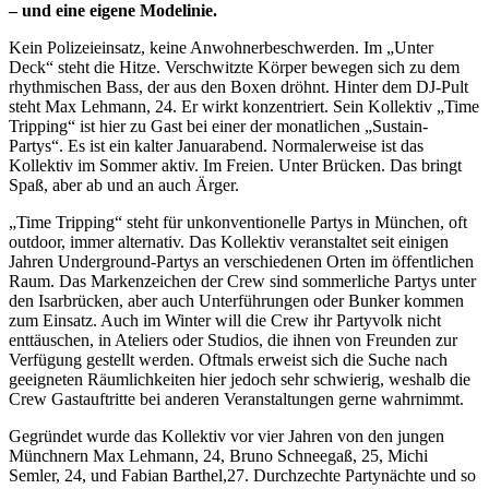
– und eine eigene Modelinie.
Kein Polizeieinsatz, keine Anwohnerbeschwerden. Im „Unter
Deck“ steht die Hitze. Verschwitzte Körper bewegen sich zu dem
rhythmischen Bass, der aus den Boxen dröhnt. Hinter dem DJ-Pult
steht Max Lehmann, 24. Er wirkt konzentriert. Sein Kollektiv „Time
Tripping“ ist hier zu Gast bei einer der monatlichen „Sustain-
Partys“. Es ist ein kalter Januarabend. Normalerweise ist das
Kollektiv im Sommer aktiv. Im Freien. Unter Brücken. Das bringt
Spaß, aber ab und an auch Ärger.
„Time Tripping“ steht für unkonventionelle Partys in München, oft
outdoor, immer alternativ. Das Kollektiv veranstaltet seit einigen
Jahren Underground-Partys an verschiedenen Orten im öffentlichen
Raum. Das Markenzeichen der Crew sind sommerliche Partys unter
den Isarbrücken, aber auch Unterführungen oder Bunker kommen
zum Einsatz. Auch im Winter will die Crew ihr Partyvolk nicht
enttäuschen, in Ateliers oder Studios, die ihnen von Freunden zur
Verfügung gestellt werden. Oftmals erweist sich die Suche nach
geeigneten Räumlichkeiten hier jedoch sehr schwierig, weshalb die
Crew Gastauftritte bei anderen Veranstaltungen gerne wahrnimmt.
Gegründet wurde das Kollektiv vor vier Jahren von den jungen
Münchnern Max Lehmann, 24, Bruno Schneegaß, 25, Michi
Semler, 24, und Fabian Barthel,27. Durchzechte Partynächte und so