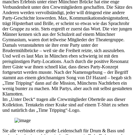
manches Erlebnis unter einer Münchner Brücke hat eine enge
Verbundenheit unter den Crewmitgliedern geschaffen. Die Sätze des
Anderen werden vervollständigt, jeder will dringend eine andere
Party-Geschichte loswerden. Max, Kommunikationsdesignstudent,
trägt Hipsterbart und Brille, er scheint so etwas wie das Sprachrohr
der Gruppe zu sein. Stets ergreift er zuerst das Wort. Die vier jungen
Männer kennen sich aus der Schulzeit auf einem Münchner
Gymnasium, waren dort teilweise Mitglieder der Theatergruppe.
Damals veranstalteten sie ihre erste Party unter der
Brudermühlbrücke – weil sie die Freiheit reizte, sich auszuleben.
Und weil es laut Max in München eben schwierig ist mit den
preisgünstigen Party-Locations. Auch durch die positive Resonanz
ihrer Gäste war ihnen schnell klar, dass dieses Party-Konzept
fortgesetzt werden musste. Nach der Namensgebung – der Begriff
stammt aus einem gleichnamigen Song von DJ Hazard – begab sich
„Time Tripping“ dann auf die Mission, Münchens Nachtleben ein
wenig bunter zu machen. Mit Partys, aber auch mit selbst gestalteten
Klamotten.
Im „Unter Deck“ tragen alle Crewmitglieder Oberteile aus dieser
Kollektion. Tentakeln einer Krake sind auf einem T-Shirt zu sehen
und natürlich das „Time Tripping“-Logo.
Sie alle verbindet eine große Leidenschaft für Drum & Bass und