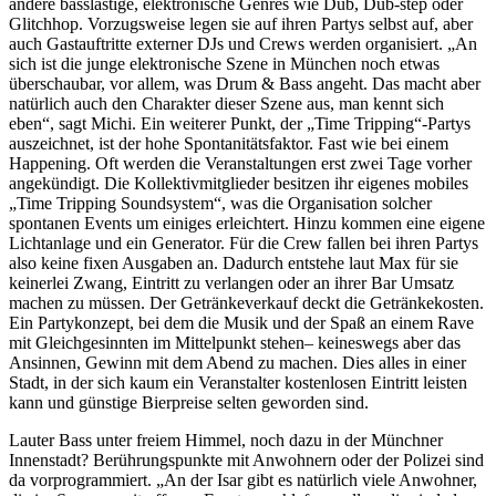
andere basslastige, elektronische Genres wie Dub, Dub-step oder
Glitchhop. Vorzugsweise legen sie auf ihren Partys selbst auf, aber
auch Gastauftritte externer DJs und Crews werden organisiert. „An
sich ist die junge elektronische Szene in München noch etwas
überschaubar, vor allem, was Drum & Bass angeht. Das macht aber
natürlich auch den Charakter dieser Szene aus, man kennt sich
eben“, sagt Michi. Ein weiterer Punkt, der „Time Tripping“-Partys
auszeichnet, ist der hohe Spontanitätsfaktor. Fast wie bei einem
Happening. Oft werden die Veranstaltungen erst zwei Tage vorher
angekündigt. Die Kollektivmitglieder besitzen ihr eigenes mobiles
„Time Tripping Soundsystem“, was die Organisation solcher
spontanen Events um einiges erleichtert. Hinzu kommen eine eigene
Lichtanlage und ein Generator. Für die Crew fallen bei ihren Partys
also keine fixen Ausgaben an. Dadurch entstehe laut Max für sie
keinerlei Zwang, Eintritt zu verlangen oder an ihrer Bar Umsatz
machen zu müssen. Der Getränkeverkauf deckt die Getränkekosten.
Ein Partykonzept, bei dem die Musik und der Spaß an einem Rave
mit Gleichgesinnten im Mittelpunkt stehen– keineswegs aber das
Ansinnen, Gewinn mit dem Abend zu machen. Dies alles in einer
Stadt, in der sich kaum ein Veranstalter kostenlosen Eintritt leisten
kann und günstige Bierpreise selten geworden sind.
Lauter Bass unter freiem Himmel, noch dazu in der Münchner
Innenstadt? Berührungspunkte mit Anwohnern oder der Polizei sind
da vorprogrammiert. „An der Isar gibt es natürlich viele Anwohner,