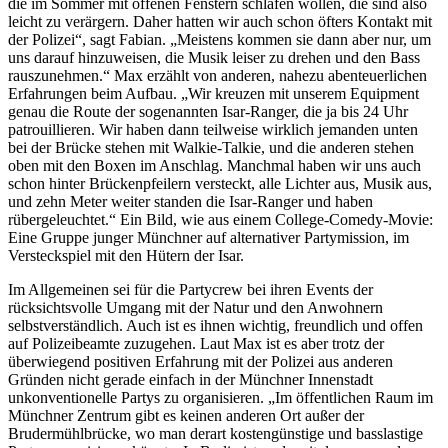
die im Sommer mit offenen Fenstern schlafen wollen, die sind also
leicht zu verärgern. Daher hatten wir auch schon öfters Kontakt mit
der Polizei“, sagt Fabian. „Meistens kommen sie dann aber nur, um
uns darauf hinzuweisen, die Musik leiser zu drehen und den Bass
rauszunehmen.“ Max erzählt von anderen, nahezu abenteuerlichen
Erfahrungen beim Aufbau. „Wir kreuzen mit unserem Equipment
genau die Route der sogenannten Isar-Ranger, die ja bis 24 Uhr
patrouillieren. Wir haben dann teilweise wirklich jemanden unten
bei der Brücke stehen mit Walkie-Talkie, und die anderen stehen
oben mit den Boxen im Anschlag. Manchmal haben wir uns auch
schon hinter Brückenpfeilern versteckt, alle Lichter aus, Musik aus,
und zehn Meter weiter standen die Isar-Ranger und haben
rübergeleuchtet.“ Ein Bild, wie aus einem College-Comedy-Movie:
Eine Gruppe junger Münchner auf alternativer Partymission, im
Versteckspiel mit den Hütern der Isar.
Im Allgemeinen sei für die Partycrew bei ihren Events der
rücksichtsvolle Umgang mit der Natur und den Anwohnern
selbstverständlich. Auch ist es ihnen wichtig, freundlich und offen
auf Polizeibeamte zuzugehen. Laut Max ist es aber trotz der
überwiegend positiven Erfahrung mit der Polizei aus anderen
Gründen nicht gerade einfach in der Münchner Innenstadt
unkonventionelle Partys zu organisieren. „Im öffentlichen Raum im
Münchner Zentrum gibt es keinen anderen Ort außer der
Brudermühlbrücke, wo man derart kostengünstige und basslastige