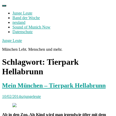
Skip
to
Junge Leute
content
Band der Woche
neuland
Sound of Munich Now
Datenschutz
Facebook
Twitter
Instagram
Junge Leute
München Lebt. Menschen und mehr.
Schlagwort:
Tierpark
Hellabrunn
Mein München – Tierpark Hellabrunn
10/02/2014
szjungeleute
Ab in den Zoo. Als Kind wird man irgendwie öfter mit dem