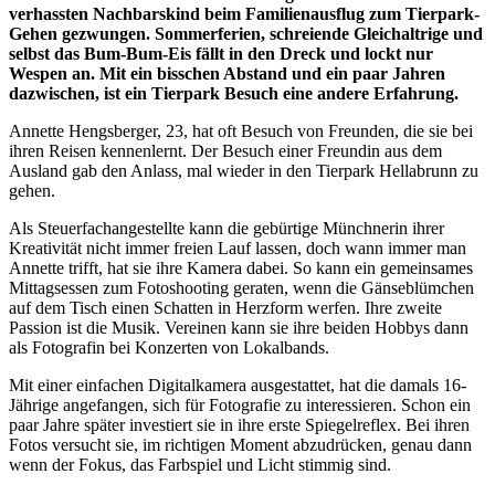
verhassten Nachbarskind beim Familienausflug zum Tierpark-
Gehen gezwungen. Sommerferien, schreiende Gleichaltrige und
selbst das Bum-Bum-Eis fällt in den Dreck und lockt nur
Wespen an. Mit ein bisschen Abstand und ein paar Jahren
dazwischen, ist ein Tierpark Besuch eine andere Erfahrung.
Annette Hengsberger, 23, hat oft Besuch von Freunden, die sie bei
ihren Reisen kennenlernt. Der Besuch einer Freundin aus dem
Ausland gab den Anlass, mal wieder in den Tierpark Hellabrunn zu
gehen.
Als Steuerfachangestellte kann die gebürtige Münchnerin ihrer
Kreativität nicht immer freien Lauf lassen, doch wann immer man
Annette trifft, hat sie ihre Kamera dabei. So kann ein gemeinsames
Mittagsessen zum Fotoshooting geraten, wenn die Gänseblümchen
auf dem Tisch einen Schatten in Herzform werfen. Ihre zweite
Passion ist die Musik. Vereinen kann sie ihre beiden Hobbys dann
als Fotografin bei Konzerten von Lokalbands.
Mit einer einfachen Digitalkamera ausgestattet, hat die damals 16-
Jährige angefangen, sich für Fotografie zu interessieren. Schon ein
paar Jahre später investiert sie in ihre erste Spiegelreflex. Bei ihren
Fotos versucht sie, im richtigen Moment abzudrücken, genau dann
wenn der Fokus, das Farbspiel und Licht stimmig sind.