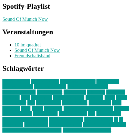
Spotify-Playlist
Sound Of Munich Now
Veranstaltungen
10 im quadrat
Sound Of Munich Now
Freundschaftsbänd
Schlagwörter
10 im Quadrat
Amelie Völker
Anastasia Trenkler
Ausstellung
bahnwärter thiel
Band der Woche
Bei Krause zu Hause
Beziehungsweise
ein abend mit
farbenladen
feierwerk
fotografie
Hip-Hop
indie
junge leute
junges münchen
Kolumne
kunst
Liebe
Lisi Wasmer
lmu
lost weekend
Louis Seibert
Max Fluder
mein
münchen
milla
musik
München
Münchens junge Kreative
neuland
ornella cosenza
Partnerschaft
Philipp Kreiter
pop
Rita Argauer
Sound Of Munich Now
Stefanie Witterauf
susanne krause
sz
sz
junge leute
szjungeleute
theresa parstorfer
Von Freitag bis Freitag
von freitag bis freitag münchen
Zeichen der Freundschaft