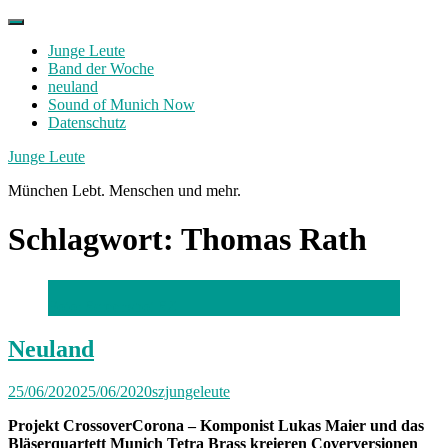
Skip
to
Junge Leute
content
Band der Woche
neuland
Sound of Munich Now
Datenschutz
Facebook
Twitter
Instagram
Junge Leute
München Lebt. Menschen und mehr.
Schlagwort:
Thomas Rath
Foto: Screenshot SZ
Neuland
25/06/2020
25/06/2020
szjungeleute
Projekt CrossoverCorona – Komponist Lukas Maier und das
Bläserquartett Munich Tetra Brass kreieren Coverversionen