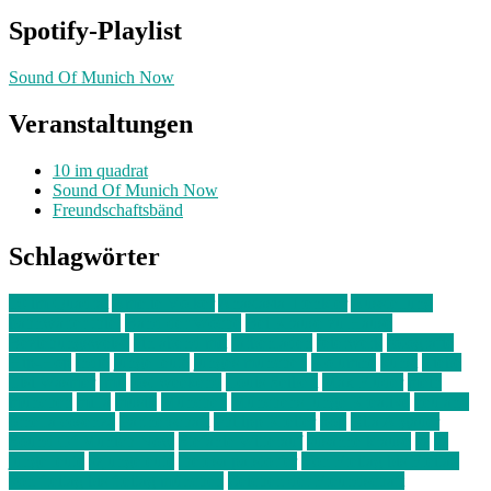
Spotify-Playlist
Sound Of Munich Now
Veranstaltungen
10 im quadrat
Sound Of Munich Now
Freundschaftsbänd
Schlagwörter
10 im Quadrat
Amelie Völker
Anastasia Trenkler
Ausstellung
bahnwärter thiel
Band der Woche
Bei Krause zu Hause
Beziehungsweise
ein abend mit
farbenladen
feierwerk
fotografie
Hip-Hop
indie
junge leute
junges münchen
Kolumne
kunst
Liebe
Lisi Wasmer
lmu
lost weekend
Louis Seibert
Max Fluder
mein
münchen
milla
musik
München
Münchens junge Kreative
neuland
ornella cosenza
Partnerschaft
Philipp Kreiter
pop
Rita Argauer
Sound Of Munich Now
Stefanie Witterauf
susanne krause
sz
sz
junge leute
szjungeleute
theresa parstorfer
Von Freitag bis Freitag
von freitag bis freitag münchen
Zeichen der Freundschaft