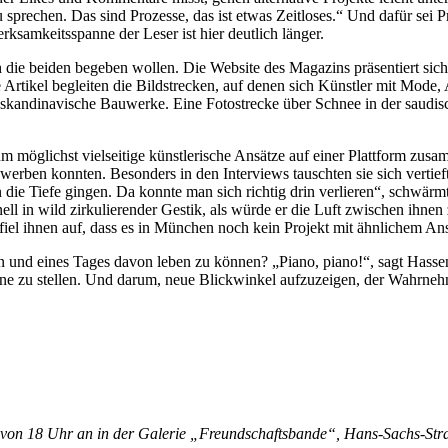
zu sprechen. Das sind Prozesse, das ist etwas Zeitloses.“ Und dafür sei 
ksamkeitsspanne der Leser ist hier deutlich länger.
ch die beiden begeben wollen. Die Website des Magazins präsentiert sich
 Artikel begleiten die Bildstrecken, auf denen sich Künstler mit Mode,
skandinavische Bauwerke. Eine Fotostrecke über Schnee in der saudisch
m möglichst vielseitige künstlerische Ansätze auf einer Plattform zus
erben konnten. Besonders in den Interviews tauschten sie sich vertief
 die Tiefe gingen. Da konnte man sich richtig drin verlieren“, schwär
ell in wild zirkulierender Gestik, als würde er die Luft zwischen ihn
fiel ihnen auf, dass es in München noch kein Projekt mit ähnlichem An
en und eines Tages davon leben zu können? „Piano, piano!“, sagt Hass
ine zu stellen. Und darum, neue Blickwinkel aufzuzeigen, der Wahrnehm
 von 18 Uhr an in der Galerie „Freundschaftsbande“, Hans-Sachs-Straß