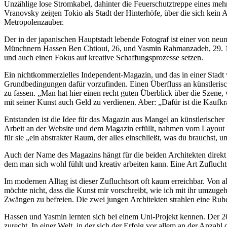
Unzählige lose Stromkabel, dahinter die Feuerschutztreppe eines m
Vranovsky zeigen Tokio als Stadt der Hinterhöfe, über die sich kein 
Metropolenzauber.
Der in der japanischen Hauptstadt lebende Fotograf ist einer von ne
Münchnern Hassen Ben Chtioui, 26, und Yasmin Rahmanzadeh, 29. 130
und auch einen Fokus auf kreative Schaffungsprozesse setzen.
Ein nichtkommerzielles Independent-Magazin, und das in einer Stadt
Grundbedingungen dafür vorzufinden. Einen Überfluss an künstleris
zu fassen. „Man hat hier einen recht guten Überblick über die Szene, 
mit seiner Kunst auch Geld zu verdienen. Aber: „Dafür ist die Kaufk
Entstanden ist die Idee für das Magazin aus Mangel an künstlerischer 
Arbeit an der Website und dem Magazin erfüllt, nahmen vom Layout bi
für sie „ein abstrakter Raum, der alles einschließt, was du brauchst, 
Auch der Name des Magazins hängt für die beiden Architekten direkt 
dem man sich wohl fühlt und kreativ arbeiten kann. Eine Art Zufluc
Im modernen Alltag ist dieser Zufluchtsort oft kaum erreichbar. Von al
möchte nicht, dass die Kunst mir vorschreibt, wie ich mit ihr umzugeh
Zwängen zu befreien. Die zwei jungen Architekten strahlen eine Ruhe 
Hassen und Yasmin lernten sich bei einem Uni-Projekt kennen. Der 26
zurecht. In einer Welt, in der sich der Erfolg vor allem an der Anzahl