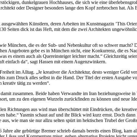
ehrstöckigen, dunkelgrauen Hochhauses, die sich wie eine überlebensg
Architekt oder Designer besonders lange den Kopf zerbrochen hat. Als B
un ausgewählten Künstlern, deren Arbeiten im Kunstmagazin ’This Orie
 Seiten dick ist das Heft, mit dem die zwei Architekten ungewöhnlic
 wie München, die es der Sub- und Nebenkultur oft so schwer macht? D
chen Angeboten gebe es in München nicht, eine Konkurrenz, die es Na
was es einem auch als Quereinsteiger leichter macht.“ Gleichzeitig sei
raft einfach da“, sagt Hassen mit einem Augenzwinkern.
Freiheit im Alltag. „Je kreativer die Architektur, desto weniger Geld 
s zum Druck alles selbst in die Hand. Der Titel der ersten Ausgabe vo
um kreativ tätig zu werden“.
damit zusammen. Beide haben Verwandte im Iran beziehungsweise in Tun
htsort, um zu den eigenen Wurzeln zurückfinden zu können und neue I
len Richtungen aus wird man überschüttet mit Eindrücken, die kreative F
en habe.“ Yasmin schaut auf und ihr Blick wird kurz ernst. Doch dann l
aus, wie man sie nur allzu selten spürt im hektischen Trubel der Großs
 Jahre alte gebürtige Bremer schrieb damals bereits einen Blog, kam a
 der Likes und Kommentare misst, gehen alternative Projekte leicht unter