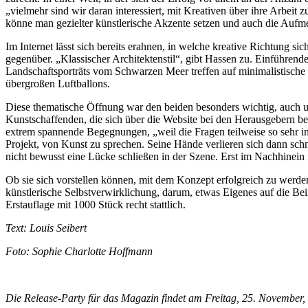
„vielmehr sind wir daran interessiert, mit Kreativen über ihre Arbeit 
könne man gezielter künstlerische Akzente setzen und auch die Aufmer
Im Internet lässt sich bereits erahnen, in welche kreative Richtung si
gegenüber. „Klassischer Architektenstil“, gibt Hassen zu. Einführende
Landschaftsporträts vom Schwarzen Meer treffen auf minimalistische 
übergroßen Luftballons.
Diese thematische Öffnung war den beiden besonders wichtig, auch u
Kunstschaffenden, die sich über die Website bei den Herausgebern bew
extrem spannende Begegnungen, „weil die Fragen teilweise so sehr in
Projekt, von Kunst zu sprechen. Seine Hände verlieren sich dann schn
nicht bewusst eine Lücke schließen in der Szene. Erst im Nachhinein 
Ob sie sich vorstellen können, mit dem Konzept erfolgreich zu werd
künstlerische Selbstverwirklichung, darum, etwas Eigenes auf die Be
Erstauflage mit 1000 Stück recht stattlich.
Text: Louis Seibert
Foto: Sophie Charlotte Hoffmann
Die Release-Party für das Magazin findet am Freitag, 25. November,