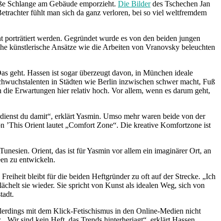
roße Schlange am Gebäude emporzieht.
Die Bilder
des Tschechen Jan
etrachter fühlt man sich da ganz verloren, bei so viel weltfremdem
nt porträtiert werden. Gegründet wurde es von den beiden jungen
he künstlerische Ansätze wie die Arbeiten von Vranovsky beleuchten
as geht. Hassen ist sogar überzeugt davon, in München ideale
chwuchstalenten in Städten wie Berlin inzwischen schwer macht, Fuß
en die Erwartungen hier relativ hoch. Vor allem, wenn es darum geht,
verdienst du damit“, erklärt Yasmin. Umso mehr waren beide von der
n ’This Orient lautet „Comfort Zone“. Die kreative Komfortzone ist
esien. Orient, das ist für Yasmin vor allem ein imaginärer Ort, an
deen zu entwickeln.
reiheit bleibt für die beiden Heftgründer zu oft auf der Strecke. „Ich
ächelt sie wieder. Sie spricht von Kunst als idealen Weg, sich von
tadt.
llerdings mit dem Klick-Fetischismus in den Online-Medien nicht
. „Wir sind kein Heft, das Trends hinterherjagt“, erklärt Hassen,