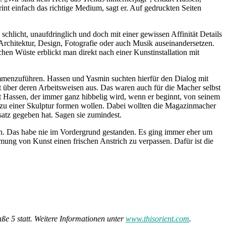
Print einfach das richtige Medium, sagt er. Auf gedruckten Seiten
 schlicht, unaufdringlich und doch mit einer gewissen Affinität Details
 Architektur, Design, Fotografie oder auch Musik auseinandersetzen.
en Wüste erblickt man direkt nach einer Kunstinstallation mit
ammenzuführen. Hassen und Yasmin suchten hierfür den Dialog mit
t über deren Arbeitsweisen aus. Das waren auch für die Macher selbst
mt Hassen, der immer ganz hibbelig wird, wenn er beginnt, von seinem
en zu einer Skulptur formen wollen. Dabei wollten die Magazinmacher
satz gegeben hat. Sagen sie zumindest.
en. Das habe nie im Vordergrund gestanden. Es ging immer eher um
ung von Kunst einen frischen Anstrich zu verpassen. Dafür ist die
e 5 statt. Weitere Informationen unter
www.thisorient.com
.