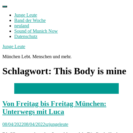
Skip
to
Junge Leute
content
Band der Woche
neuland
Sound of Munich Now
Datenschutz
Facebook
Twitter
Instagram
Junge Leute
München Lebt. Menschen und mehr.
Schlagwort:
This Body is mine
Foto: privat
Von Freitag bis Freitag München:
Unterwegs mit Luca
08/04/2022
08/04/2022
szjungeleute