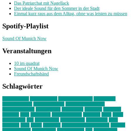
Das Patriarchat mit Nagellack
Der ideale Sound für den Sommer in der Stadt
Einmal kurz raus aus dem Alltag, ohne was leisten zu müssen
Spotify-Playlist
Sound Of Munich Now
Veranstaltungen
10 im quadrat
Sound Of Munich Now
Freundschaftsbänd
Schlagwörter
10 im Quadrat
Amelie Völker
Anastasia Trenkler
Ausstellung
bahnwärter thiel
Band der Woche
Bei Krause zu Hause
Beziehungsweise
ein abend mit
farbenladen
feierwerk
fotografie
Hip-Hop
indie
junge leute
junges münchen
Kolumne
kunst
Liebe
Lisi Wasmer
lmu
lost weekend
Louis Seibert
Max Fluder
mein
münchen
milla
musik
München
Münchens junge Kreative
neuland
ornella cosenza
Partnerschaft
Philipp Kreiter
pop
Rita Argauer