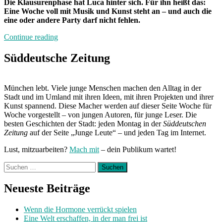
Die Klausurenphase hat Luca hinter sich. Für ihn heißt das:
Eine Woche voll mit Musik und Kunst steht an – und auch die
eine oder andere Party darf nicht fehlen.
„Von
Continue reading
Freitag
bis
Süddeutsche Zeitung
Freitag
München:
Unterwegs
München lebt. Viele junge Menschen machen den Alltag in der
mit
Stadt und im Umland mit ihren Ideen, mit ihren Projekten und ihrer
Luca“
Kunst spannend. Diese Macher werden auf dieser Seite Woche für
Woche vorgestellt – von jungen Autoren, für junge Leser. Die
besten Geschichten der Stadt: jeden Montag in der
Süddeutschen
Zeitung
auf der Seite „Junge Leute“ – und jeden Tag im Internet.
Lust, mitzuarbeiten?
Mach mit
– dein Publikum wartet!
Suchen
nach:
Neueste Beiträge
Wenn die Hormone verrückt spielen
Eine Welt erschaffen, in der man frei ist