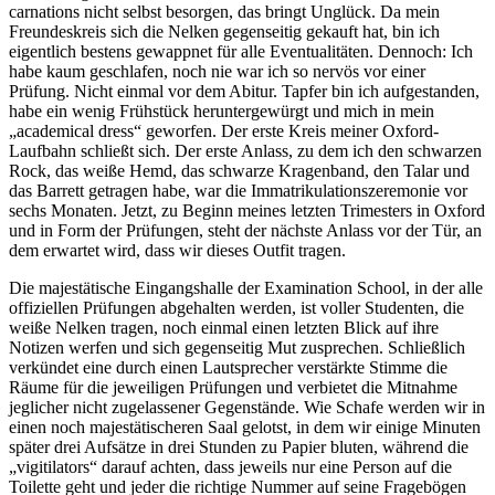
carnations nicht selbst besorgen, das bringt Unglück. Da mein
Freundeskreis sich die Nelken gegenseitig gekauft hat, bin ich
eigentlich bestens gewappnet für alle Eventualitäten. Dennoch: Ich
habe kaum geschlafen, noch nie war ich so nervös vor einer
Prüfung. Nicht einmal vor dem Abitur. Tapfer bin ich aufgestanden,
habe ein wenig Frühstück heruntergewürgt und mich in mein
„academical dress“ geworfen. Der erste Kreis meiner Oxford-
Laufbahn schließt sich. Der erste Anlass, zu dem ich den schwarzen
Rock, das weiße Hemd, das schwarze Kragenband, den Talar und
das Barrett getragen habe, war die Immatrikulationszeremonie vor
sechs Monaten. Jetzt, zu Beginn meines letzten Trimesters in Oxford
und in Form der Prüfungen, steht der nächste Anlass vor der Tür, an
dem erwartet wird, dass wir dieses Outfit tragen.
Die majestätische Eingangshalle der Examination School, in der alle
offiziellen Prüfungen abgehalten werden, ist voller Studenten, die
weiße Nelken tragen, noch einmal einen letzten Blick auf ihre
Notizen werfen und sich gegenseitig Mut zusprechen. Schließlich
verkündet eine durch einen Lautsprecher verstärkte Stimme die
Räume für die jeweiligen Prüfungen und verbietet die Mitnahme
jeglicher nicht zugelassener Gegenstände. Wie Schafe werden wir in
einen noch majestätischeren Saal gelotst, in dem wir einige Minuten
später drei Aufsätze in drei Stunden zu Papier bluten, während die
„vigitilators“ darauf achten, dass jeweils nur eine Person auf die
Toilette geht und jeder die richtige Nummer auf seine Fragebögen