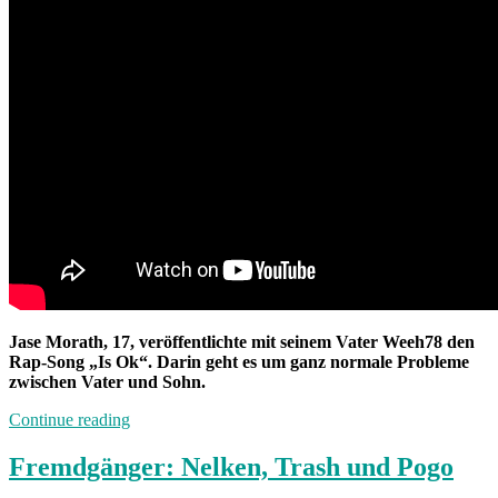
Jase Morath, 17, veröffentlichte mit seinem Vater Weeh78 den
Rap-Song „Is Ok“. Darin geht es um ganz normale Probleme
zwischen Vater und Sohn.
„Neuland:
Continue reading
Weeh78
feat.
Fremdgänger: Nelken, Trash und Pogo
Jase“