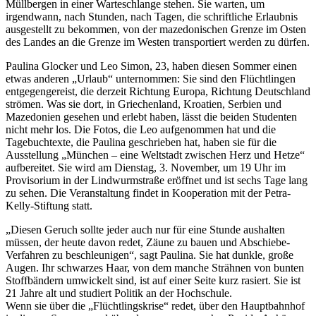
Müllbergen in einer Warteschlange stehen. Sie warten, um
irgendwann, nach Stunden, nach Tagen, die schriftliche Erlaubnis
ausgestellt zu bekommen, von der mazedonischen Grenze im Osten
des Landes an die Grenze im Westen transportiert werden zu dürfen.
Paulina Glocker und Leo Simon, 23, haben diesen Sommer einen
etwas anderen „Urlaub“ unternommen: Sie sind den Flüchtlingen
entgegengereist, die derzeit Richtung Europa, Richtung Deutschland
strömen. Was sie dort, in Griechenland, Kroatien, Serbien und
Mazedonien gesehen und erlebt haben, lässt die beiden Studenten
nicht mehr los. Die Fotos, die Leo aufgenommen hat und die
Tagebuchtexte, die Paulina geschrieben hat, haben sie für die
Ausstellung „München – eine Weltstadt zwischen Herz und Hetze“
aufbereitet. Sie wird am Dienstag, 3. November, um 19 Uhr im
Provisorium in der Lindwurmstraße eröffnet und ist sechs Tage lang
zu sehen. Die Veranstaltung findet in Kooperation mit der Petra-
Kelly-Stiftung statt.
„Diesen Geruch sollte jeder auch nur für eine Stunde aushalten
müssen, der heute davon redet, Zäune zu bauen und Abschiebe-
Verfahren zu beschleunigen“, sagt Paulina. Sie hat dunkle, große
Augen. Ihr schwarzes Haar, von dem manche Strähnen von bunten
Stoffbändern umwickelt sind, ist auf einer Seite kurz rasiert. Sie ist
21 Jahre alt und studiert Politik an der Hochschule.
Wenn sie über die „Flüchtlingskrise“ redet, über den Hauptbahnhof