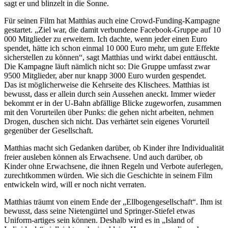
sagt er und blinzelt in die Sonne.
Für seinen Film hat Matthias auch eine Crowd-Funding-Kampagne
gestartet. „Ziel war, die damit verbundene Facebook-Gruppe auf 10
000 Mitglieder zu erweitern. Ich dachte, wenn jeder einen Euro
spendet, hätte ich schon einmal 10 000 Euro mehr, um gute Effekte
sicherstellen zu können“, sagt Matthias und wirkt dabei enttäuscht.
Die Kampagne läuft nämlich nicht so: Die Gruppe umfasst zwar
9500 Mitglieder, aber nur knapp 3000 Euro wurden gespendet.
Das ist möglicherweise die Kehrseite des Klischees. Matthias ist
bewusst, dass er allein durch sein Aussehen aneckt. Immer wieder
bekommt er in der U-Bahn abfällige Blicke zugeworfen, zusammen
mit den Vorurteilen über Punks: die gehen nicht arbeiten, nehmen
Drogen, duschen sich nicht. Das verhärtet sein eigenes Vorurteil
gegenüber der Gesellschaft.
Matthias macht sich Gedanken darüber, ob Kinder ihre Individualität
freier ausleben können als Erwachsene. Und auch darüber, ob
Kinder ohne Erwachsene, die ihnen Regeln und Verbote auferlegen,
zurechtkommen würden. Wie sich die Geschichte in seinem Film
entwickeln wird, will er noch nicht verraten.
Matthias träumt von einem Ende der „Ellbogengesellschaft“. Ihm ist
bewusst, dass seine Nietengürtel und Springer-Stiefel etwas
Uniform-artiges sein können. Deshalb wird es in „Island of