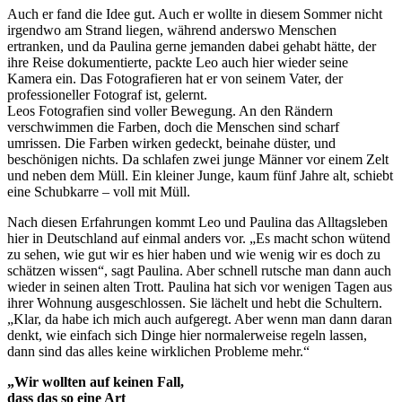
Auch er fand die Idee gut. Auch er wollte in diesem Sommer nicht
irgendwo am Strand liegen, während anderswo Menschen
ertranken, und da Paulina gerne jemanden dabei gehabt hätte, der
ihre Reise dokumentierte, packte Leo auch hier wieder seine
Kamera ein. Das Fotografieren hat er von seinem Vater, der
professioneller Fotograf ist, gelernt.
Leos Fotografien sind voller Bewegung. An den Rändern
verschwimmen die Farben, doch die Menschen sind scharf
umrissen. Die Farben wirken gedeckt, beinahe düster, und
beschönigen nichts. Da schlafen zwei junge Männer vor einem Zelt
und neben dem Müll. Ein kleiner Junge, kaum fünf Jahre alt, schiebt
eine Schubkarre – voll mit Müll.
Nach diesen Erfahrungen kommt Leo und Paulina das Alltagsleben
hier in Deutschland auf einmal anders vor. „Es macht schon wütend
zu sehen, wie gut wir es hier haben und wie wenig wir es doch zu
schätzen wissen“, sagt Paulina. Aber schnell rutsche man dann auch
wieder in seinen alten Trott. Paulina hat sich vor wenigen Tagen aus
ihrer Wohnung ausgeschlossen. Sie lächelt und hebt die Schultern.
„Klar, da habe ich mich auch aufgeregt. Aber wenn man dann daran
denkt, wie einfach sich Dinge hier normalerweise regeln lassen,
dann sind das alles keine wirklichen Probleme mehr.“
„Wir wollten auf keinen Fall,
dass das so eine Art