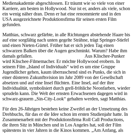
Medienakademie abgeschlossen. Er träumt wie so viele von einer
Karriere, am besten in Hollywood. Nur ist er, anders als viele, schon
ein wenig näher dran. Denn er hat eine renommierte und in den
USA ausgezeichnete Produktionsfirma für seinen ersten Film
gefunden.
Matthias, schwarz gefärbte, in alle Richtungen abstehende Haare bis
auf eine sorgfältig nach unten gegelte Strähne, trägt Springer-Stiefel
und einen Nieten-Gürtel. Früher hat er sich jeden Tag einen
schwarzen Balken über die Augen geschminkt. Warum? Habe ihm
damals gefallen. Aus Klischee-Punker
wird Klischee-Filmemacher. Er möchte Hollywood erobern. In
seinem Film „Island of Individuals“ wird es um eine Gruppe
Jugendlicher gehen, kaum überraschend sind es Punks, die sich in
einer düsteren Zukunftsvision im Jahr 2089 von der Gesellschaft
absetzen und auf eine Insel flüchten. Eine Insel, auf der ihre
Individualität, symbolisiert durch grell-fröhliche Neonfarben, wieder
sprudeln kann. Die Welt der ernsten Erwachsenen dagegen wird in
schwarz-grauem „Sin-City-Look“ gehalten werden, sagt Matthias.
Für den 26-Jährigen bestehen keine Zweifel an der Umsetzung des
Drehbuchs, für das er die Idee schon im ersten Studienjahr hatte. In
Zusammenarbeit mit der Produktionsfirma Roll Call Productions,
die ihren Sitz in München und in Los Angeles hat, soll der Film
spätestens in vier Jahren in die Kinos kommen. „Am Anfang, als