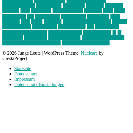
bahnwärter thiel
Band der Woche
Bei Krause zu Hause
Beziehungsweise
ein abend mit
farbenladen
feierwerk
fotografie
Hip-Hop
indie
junge leute
junges münchen
Kolumne
kunst
Liebe
Lisi Wasmer
lmu
lost weekend
Louis Seibert
Max Fluder
mein
münchen
milla
musik
München
Münchens junge Kreative
neuland
ornella cosenza
Partnerschaft
Philipp Kreiter
pop
Rita Argauer
Sound Of Munich Now
Stefanie Witterauf
susanne krause
sz
sz
junge leute
szjungeleute
theresa parstorfer
Von Freitag bis Freitag
von freitag bis freitag münchen
Zeichen der Freundschaft
© 2026 Junge Leute
|
WordPress Theme:
Nucleare
by
CrestaProject.
Startseite
Datenschutz
Impressum
Datenschutz-Einstellungen