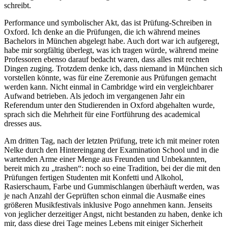
schreibt.
Performance und symbolischer Akt, das ist Prüfung-Schreiben in
Oxford. Ich denke an die Prüfungen, die ich während meines
Bachelors in München abgelegt habe. Auch dort war ich aufgeregt,
habe mir sorgfältig überlegt, was ich tragen würde, während meine
Professoren ebenso darauf bedacht waren, dass alles mit rechten
Dingen zuging. Trotzdem denke ich, dass niemand in München sich
vorstellen könnte, was für eine Zeremonie aus Prüfungen gemacht
werden kann. Nicht einmal in Cambridge wird ein vergleichbarer
Aufwand betrieben. Als jedoch im vergangenen Jahr ein
Referendum unter den Studierenden in Oxford abgehalten wurde,
sprach sich die Mehrheit für eine Fortführung des academical
dresses aus.
Am dritten Tag, nach der letzten Prüfung, trete ich mit meiner roten
Nelke durch den Hintereingang der Examination School und in die
wartenden Arme einer Menge aus Freunden und Unbekannten,
bereit mich zu „trashen“: noch so eine Tradition, bei der die mit den
Prüfungen fertigen Studenten mit Konfetti und Alkohol,
Rasierschaum, Farbe und Gummischlangen überhäuft werden, was
je nach Anzahl der Geprüften schon einmal die Ausmaße eines
größeren Musikfestivals inklusive Pogo annehmen kann. Jenseits
von jeglicher derzeitiger Angst, nicht bestanden zu haben, denke ich
mir, dass diese drei Tage meines Lebens mit einiger Sicherheit