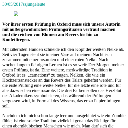
30/05/2017
szjungeleute
Vor ihrer ersten Prüfung in Oxford muss sich unsere Autorin
mit außergewöhnlichen Prüfungsritualen vertraut machen –
und die reichen von Blumen am Revers bis hin zu
Konfettiregen.
Mit zitternden Händen schneide ich den Kopf der weißen Nelke ab.
Seit vier Tagen steht sie in einer Vase auf meinem Nachttisch
zusammen mit einer rosaroten und einer roten Nelke. Nach
wochenlangem fiebrigem Lernen ist es so weit: Der Morgen meiner
ersten Prüfung ist da. Eine weitere, merkwürdige Tradition in
Oxford ist es, „carnations“ zu tragen. Nelken, die wie ein
Hochzeitsanstecker an das Revers des Talars geheftet werden. Für
die erste Prüfung eine weiße Nelke, für die letzte eine rote und für
alle dazwischen eine rosarote. Die drei Farben sollen das Herzblut
des Akademikers symbolisieren, das während der Prüfungen
vergossen wird, in Form all des Wissens, das er zu Papier bringen
soll.
Nachdem ich mich schon lange leer und ausgeblutet wie ein Zombie
fühle, ist eine solche Tradition vielleicht genau das Richtige für
einen abergläubischen Menschen wie mich. Man darf sich die