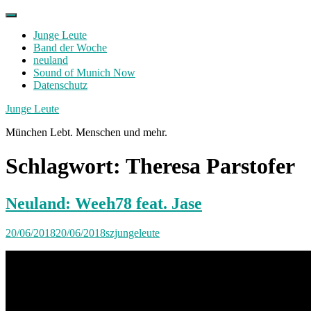
Skip
to
Junge Leute
content
Band der Woche
neuland
Sound of Munich Now
Datenschutz
Facebook
Twitter
Instagram
Junge Leute
München Lebt. Menschen und mehr.
Schlagwort:
Theresa Parstofer
Neuland: Weeh78 feat. Jase
20/06/2018
20/06/2018
szjungeleute