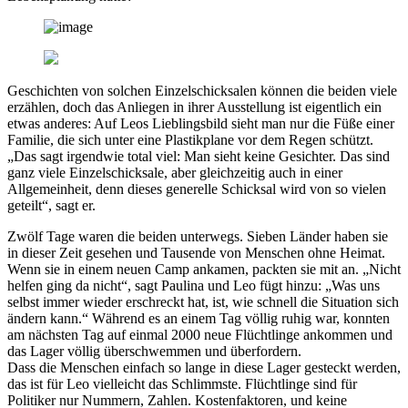
Geschichten von solchen Einzelschicksalen können die beiden viele
erzählen, doch das Anliegen in ihrer Ausstellung ist eigentlich ein
etwas anderes: Auf Leos Lieblingsbild sieht man nur die Füße einer
Familie, die sich unter eine Plastikplane vor dem Regen schützt.
„Das sagt irgendwie total viel: Man sieht keine Gesichter. Das sind
ganz viele Einzelschicksale, aber gleichzeitig auch in einer
Allgemeinheit, denn dieses generelle Schicksal wird von so vielen
geteilt“, sagt er.
Zwölf Tage waren die beiden unterwegs. Sieben Länder haben sie
in dieser Zeit gesehen und Tausende von Menschen ohne Heimat.
Wenn sie in einem neuen Camp ankamen, packten sie mit an. „Nicht
helfen ging da nicht“, sagt Paulina und Leo fügt hinzu: „Was uns
selbst immer wieder erschreckt hat, ist, wie schnell die Situation sich
ändern kann.“ Während es an einem Tag völlig ruhig war, konnten
am nächsten Tag auf einmal 2000 neue Flüchtlinge ankommen und
das Lager völlig überschwemmen und überfordern.
Dass die Menschen einfach so lange in diese Lager gesteckt werden,
das ist für Leo vielleicht das Schlimmste. Flüchtlinge sind für
Politiker nur Nummern, Zahlen. Kostenfaktoren, und keine