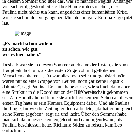
in diesem Sommer und über das, was so mancher Pegida-Anhänger
von sich gibt, gestikuliert sie. Ihre Hände unterstreichen, dass
Paulina nicht nichts tun kann, angesichts einer humanitären Krise,
wie sie sich in den vergangenen Monaten in ganz Europa zugespitzt
hat.
„Es macht schon wütend
zu sehen, wie gut
wir es hier haben.“
Deshalb war sie in diesem Sommer auch eine der Ersten, die zum
Hauptbahnhof fuhr, als die ersten Züge voll mit geflohenen
Menschen ankamen. „Da war alles noch sehr unorganisiert. Wir
waren nur so eine Gruppe von Leuten, noch gar keine Logistik
dahinter“, sagt Paulina. Erstaunt habe es sie, wie schnell dann aber
eine Struktur in die Koordination der Hilfsbereitschaft gekommen
sei. Am Hauptbahnhof lernte sie auch Leo kennen. Schon an diesem
ersten Tag hatte er sein Kamera-Equipment dabei. Und als Paulina
ihn fragte, für welche Zeitung er denn arbeitete, „da hat er mir gleich
seine Karte gegeben“, sagt sie und lacht. Über den Sommer habe
man sich dann besser kennengelernt und dann irgendwann, als
Paulina beschlossen hatte, Richtung Süden zu reisen, kam Leo
einfach mit.