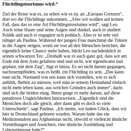
Flüchtlingstourismus wird.“
Ziel der Reise war es, zu sehen wie es ist, an „Europas Grenzen“,
dort wo die Flüchtlinge ankommen. „Aber wir wollten auf keinen
Fall, dass das so eine Art Flüchtlingstourismus wird“, sagt Leo.
Auch seine Haare und seine Augen sind dunkel, auch er studiert
Politik und auch er engagiert sich politisch. Aber er ist sehr viel
ruhiger als Paulina. Während der jungen Frau manchmal die Tränen
in die Augen steigen, wenn sie von all den Menschen berichtet, die
eigentlich keine Chance mehr haben, blickt Leo nachdenklich in
seinen schwarzen Tee. „Deshalb war es auch ganz gut, dass wir am
Ende mit dem Auto gefahren sind und nicht, wie irgendwann mal
geplant, mit dem Zug“, fügt er hinzu. Es sei nicht darum gegangen,
nachzuempfinden, was es heißt, ein Flüchtling zu sein. „Das kann
man nicht. Niemand von uns kann sich vorstellen, wie es sich
anfühlt, fliehen zu müssen, weil man in seinem Heimatland einfach
nicht mehr leben kann, aus welchen Gründen auch immer“, darin
sind sich die beiden einig. Ihnen ginge es mehr darum, auf diese
paradoxen Ungleichheiten hinzuweisen. „Eigentlich sind die
Menschen doch alle gleich, aber dann gibt es doch so viele
Unterschiede“, sagt Paulina. „Ich meine, wir hatten Glück, dass wir
hier in Deutschland geboren wurden. Warum hatte das ein
Medizinstudent aus Afghanistan nicht, obwohl er vielleicht ähnliche
Vorstellungen und Ansichten, eine ähnliche Ausbildung und
Lebensplanung hatte?“