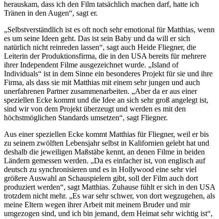
herauskam, dass ich den Film tatsächlich machen darf, hatte ich
Tränen in den Augen“, sagt er.
„Selbstverständlich ist es oft noch sehr emotional für Matthias, wenn
es um seine Ideen geht. Das ist sein Baby und da will er sich
natürlich nicht reinreden lassen“, sagt auch Heide Fliegner, die
Leiterin der Produktionsfirma, die in den USA bereits für mehrere
ihrer Independent Filme ausgezeichnet wurde. „Island of
Individuals“ ist in dem Sinne ein besonderes Projekt für sie und ihre
Firma, als dass sie mit Matthias mit einem sehr jungen und auch
unerfahrenen Partner zusammenarbeiten. „Aber da er aus einer
speziellen Ecke kommt und die Idee an sich sehr groß angelegt ist,
sind wir von dem Projekt überzeugt und werden es mit den
höchstmöglichen Standards umsetzen“, sagt Fliegner.
Aus einer speziellen Ecke kommt Matthias für Fliegner, weil er bis
zu seinem zwölften Lebensjahr selbst in Kalifornien gelebt hat und
deshalb die jeweiligen Maßstäbe kennt, an denen Filme in beiden
Ländern gemessen werden. „Da es einfacher ist, von englisch auf
deutsch zu synchronisieren und es in Hollywood eine sehr viel
größere Auswahl an Schauspielern gibt, soll der Film auch dort
produziert werden“, sagt Matthias. Zuhause fühlt er sich in den USA
trotzdem nicht mehr. „Es war sehr schwer, von dort wegzugehen, als
meine Eltern wegen ihrer Arbeit mit meinem Bruder und mir
umgezogen sind, und ich bin jemand, dem Heimat sehr wichtig ist“,