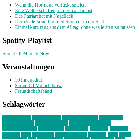
Wenn die Hormone verrückt spielen
Eine Welt erschaffen, in der man frei ist
Das Patriarchat mit Nagellack
Der ideale Sound für den Sommer in der Stadt
Einmal kurz raus aus dem Alltag, ohne was leisten zu müssen
Spotify-Playlist
Sound Of Munich Now
Veranstaltungen
10 im quadrat
Sound Of Munich Now
Freundschaftsbänd
Schlagwörter
10 im Quadrat
Amelie Völker
Anastasia Trenkler
Ausstellung
bahnwärter thiel
Band der Woche
Bei Krause zu Hause
Beziehungsweise
ein abend mit
farbenladen
feierwerk
fotografie
Hip-Hop
indie
junge leute
junges münchen
Kolumne
kunst
Liebe