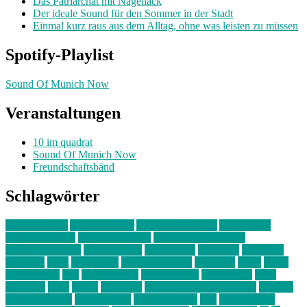
Das Patriarchat mit Nagellack
Der ideale Sound für den Sommer in der Stadt
Einmal kurz raus aus dem Alltag, ohne was leisten zu müssen
Spotify-Playlist
Sound Of Munich Now
Veranstaltungen
10 im quadrat
Sound Of Munich Now
Freundschaftsbänd
Schlagwörter
10 im Quadrat
Amelie Völker
Anastasia Trenkler
Ausstellung
bahnwärter thiel
Band der Woche
Bei Krause zu Hause
Beziehungsweise
ein abend mit
farbenladen
feierwerk
fotografie
Hip-Hop
indie
junge leute
junges münchen
Kolumne
kunst
Liebe
Lisi Wasmer
lmu
lost weekend
Louis Seibert
Max Fluder
mein
münchen
milla
musik
München
Münchens junge Kreative
neuland
ornella cosenza
Partnerschaft
Philipp Kreiter
pop
Rita Argauer