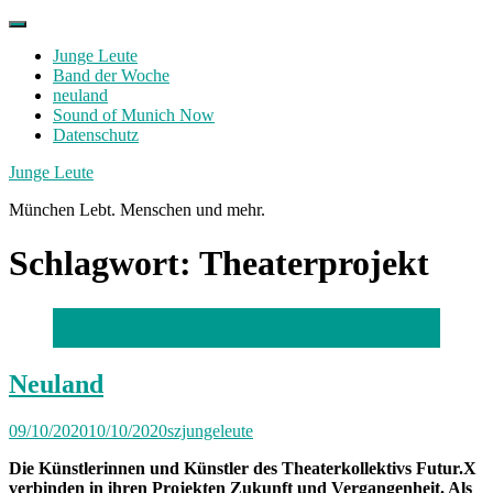
Skip
to
Junge Leute
content
Band der Woche
neuland
Sound of Munich Now
Datenschutz
Facebook
Twitter
Instagram
Junge Leute
München Lebt. Menschen und mehr.
Schlagwort:
Theaterprojekt
Fotos: Victoria Schmidt
Neuland
09/10/2020
10/10/2020
szjungeleute
Die Künstlerinnen und Künstler des Theaterkollektivs Futur.X
verbinden in ihren Projekten Zukunft und Vergangenheit. Als