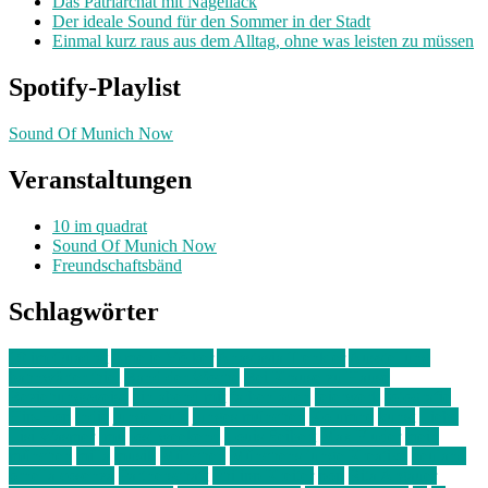
Das Patriarchat mit Nagellack
Der ideale Sound für den Sommer in der Stadt
Einmal kurz raus aus dem Alltag, ohne was leisten zu müssen
Spotify-Playlist
Sound Of Munich Now
Veranstaltungen
10 im quadrat
Sound Of Munich Now
Freundschaftsbänd
Schlagwörter
10 im Quadrat
Amelie Völker
Anastasia Trenkler
Ausstellung
bahnwärter thiel
Band der Woche
Bei Krause zu Hause
Beziehungsweise
ein abend mit
farbenladen
feierwerk
fotografie
Hip-Hop
indie
junge leute
junges münchen
Kolumne
kunst
Liebe
Lisi Wasmer
lmu
lost weekend
Louis Seibert
Max Fluder
mein
münchen
milla
musik
München
Münchens junge Kreative
neuland
ornella cosenza
Partnerschaft
Philipp Kreiter
pop
Rita Argauer