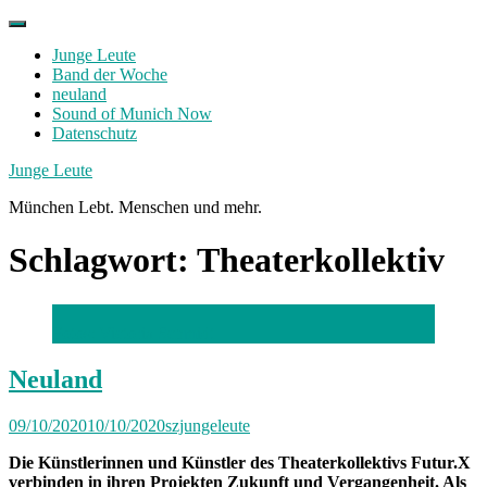
Skip
to
Junge Leute
content
Band der Woche
neuland
Sound of Munich Now
Datenschutz
Facebook
Twitter
Instagram
Junge Leute
München Lebt. Menschen und mehr.
Schlagwort:
Theaterkollektiv
Fotos: Victoria Schmidt
Neuland
09/10/2020
10/10/2020
szjungeleute
Die Künstlerinnen und Künstler des Theaterkollektivs Futur.X
verbinden in ihren Projekten Zukunft und Vergangenheit. Als