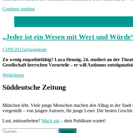
„Von
Continue reading
Freitag
bis
Foto: Robert Haas
Freitag
München:
Unterwegs
„Jeder ist ein Wesen mit Wert und Würde
mit
Pauline“
13/09/2021
szjungeleute
Zu wenig empathiefähig? Luca Hennig, 24, studiert an der Thea
Gesellschaft herrschen Vorurteile – er will Autismus entstigmatisi
Weiterlesen
Süddeutsche Zeitung
München lebt. Viele junge Menschen machen den Alltag in der Stadt 
vorgestellt – von jungen Autoren, für junge Leser. Die besten Geschi
Lust, mitzuarbeiten?
Mach mit
– dein Publikum wartet!
Suchen