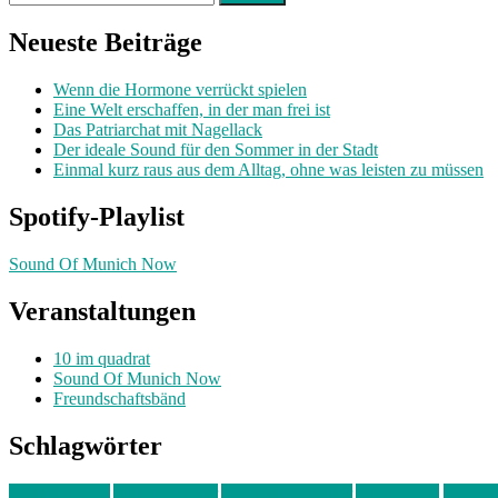
nach:
Neueste Beiträge
Wenn die Hormone verrückt spielen
Eine Welt erschaffen, in der man frei ist
Das Patriarchat mit Nagellack
Der ideale Sound für den Sommer in der Stadt
Einmal kurz raus aus dem Alltag, ohne was leisten zu müssen
Spotify-Playlist
Sound Of Munich Now
Veranstaltungen
10 im quadrat
Sound Of Munich Now
Freundschaftsbänd
Schlagwörter
10 im Quadrat
Amelie Völker
Anastasia Trenkler
Ausstellung
bahnwär