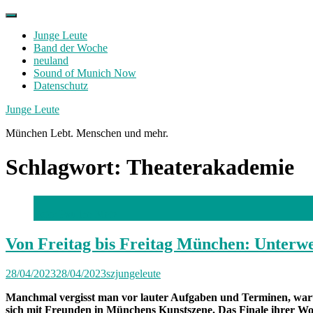
Skip
to
Junge Leute
content
Band der Woche
neuland
Sound of Munich Now
Datenschutz
Facebook
Twitter
Instagram
Junge Leute
München Lebt. Menschen und mehr.
Schlagwort:
Theaterakademie
Foto: Pauline Metz
Von Freitag bis Freitag München: Unterwe
28/04/2023
28/04/2023
szjungeleute
Manchmal vergisst man vor lauter Aufgaben und Terminen, waru
sich mit Freunden in Münchens Kunstszene. Das Finale ihrer Woc