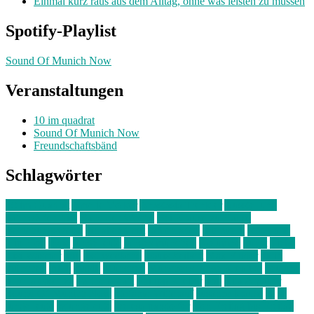
Einmal kurz raus aus dem Alltag, ohne was leisten zu müssen
Spotify-Playlist
Sound Of Munich Now
Veranstaltungen
10 im quadrat
Sound Of Munich Now
Freundschaftsbänd
Schlagwörter
10 im Quadrat
Amelie Völker
Anastasia Trenkler
Ausstellung
bahnwärter thiel
Band der Woche
Bei Krause zu Hause
Beziehungsweise
ein abend mit
farbenladen
feierwerk
fotografie
Hip-Hop
indie
junge leute
junges münchen
Kolumne
kunst
Liebe
Lisi Wasmer
lmu
lost weekend
Louis Seibert
Max Fluder
mein
münchen
milla
musik
München
Münchens junge Kreative
neuland
ornella cosenza
Partnerschaft
Philipp Kreiter
pop
Rita Argauer
Sound Of Munich Now
Stefanie Witterauf
susanne krause
sz
sz
junge leute
szjungeleute
theresa parstorfer
Von Freitag bis Freitag