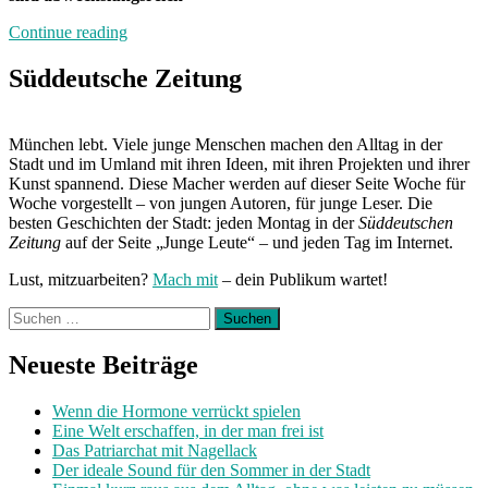
„Band
Continue reading
der
Woche:
Süddeutsche Zeitung
The
Zukos“
München lebt. Viele junge Menschen machen den Alltag in der
Stadt und im Umland mit ihren Ideen, mit ihren Projekten und ihrer
Kunst spannend. Diese Macher werden auf dieser Seite Woche für
Woche vorgestellt – von jungen Autoren, für junge Leser. Die
besten Geschichten der Stadt: jeden Montag in der
Süddeutschen
Zeitung
auf der Seite „Junge Leute“ – und jeden Tag im Internet.
Lust, mitzuarbeiten?
Mach mit
– dein Publikum wartet!
Suchen
nach:
Neueste Beiträge
Wenn die Hormone verrückt spielen
Eine Welt erschaffen, in der man frei ist
Das Patriarchat mit Nagellack
Der ideale Sound für den Sommer in der Stadt