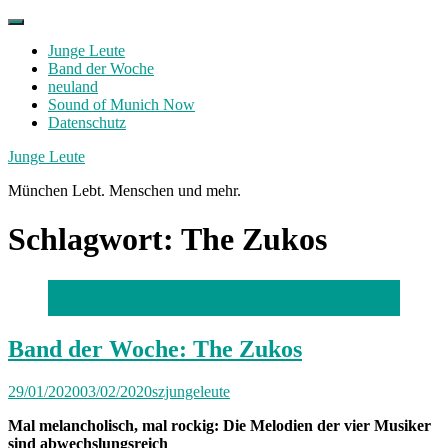
Skip
to
Junge Leute
content
Band der Woche
neuland
Sound of Munich Now
Datenschutz
Facebook
Twitter
Instagram
Junge Leute
München Lebt. Menschen und mehr.
Schlagwort:
The Zukos
The Zukos / Foto: Privat
Band der Woche: The Zukos
29/01/2020
03/02/2020
szjungeleute
Mal melancholisch, mal rockig: Die Melodien der vier Musiker
sind abwechslungsreich