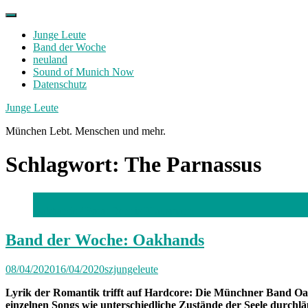
Skip
to
Junge Leute
content
Band der Woche
neuland
Sound of Munich Now
Datenschutz
Facebook
Twitter
Instagram
Junge Leute
München Lebt. Menschen und mehr.
Schlagwort:
The Parnassus
Oakhands /
Foto: Dennis Klausmann
Band der Woche: Oakhands
08/04/2020
16/04/2020
szjungeleute
Lyrik der Romantik trifft auf Hardcore: Die Münchner Band Oak
einzelnen Songs wie unterschiedliche Zustände der Seele durchlä