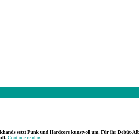
hands setzt Punk und Hardcore kunstvoll um. Für ihr Debüt-Album 
„Band
uft.
Continue reading