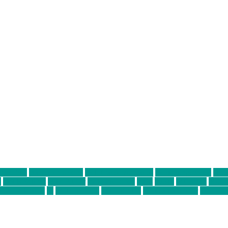
ter thiel
Band der Woche
Bei Krause zu Hause
Beziehungsweise
ein 
d
Louis Seibert
Max Fluder
mein münchen
milla
musik
München
Münch
usanne krause
sz
sz junge leute
szjungeleute
theresa parstorfer
Von Frei