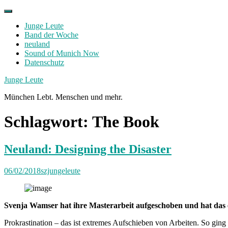
Skip
to
Junge Leute
content
Band der Woche
neuland
Sound of Munich Now
Datenschutz
Facebook
Twitter
Instagram
Junge Leute
München Lebt. Menschen und mehr.
Schlagwort:
The Book
Neuland: Designing the Disaster
06/02/2018
szjungeleute
Svenja Wamser hat ihre Masterarbeit aufgeschoben und hat das 
Prokrastination – das ist extremes Aufschieben von Arbeiten. So ging