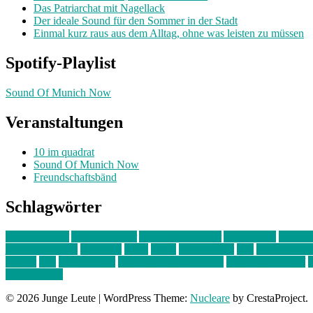
Das Patriarchat mit Nagellack
Der ideale Sound für den Sommer in der Stadt
Einmal kurz raus aus dem Alltag, ohne was leisten zu müssen
Spotify-Playlist
Sound Of Munich Now
Veranstaltungen
10 im quadrat
Sound Of Munich Now
Freundschaftsbänd
Schlagwörter
10 im Quadrat
Amelie Völker
Anastasia Trenkler
Ausstellung
bahnwär
junges münchen
Kolumne
kunst
Liebe
Lisi Wasmer
lmu
lost weeken
Kreiter
pop
Rita Argauer
Sound Of Munich Now
Stefanie Witterauf
s
Freundschaft
© 2026 Junge Leute
|
WordPress Theme:
Nucleare
by CrestaProject.