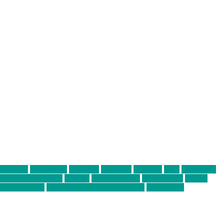
abend mit
farbenladen
feierwerk
fotografie
Hip-Hop
indie
junge leute
ens junge Kreative
neuland
ornella cosenza
Partnerschaft
Philipp
tag bis Freitag
von freitag bis freitag münchen
Zeichen der