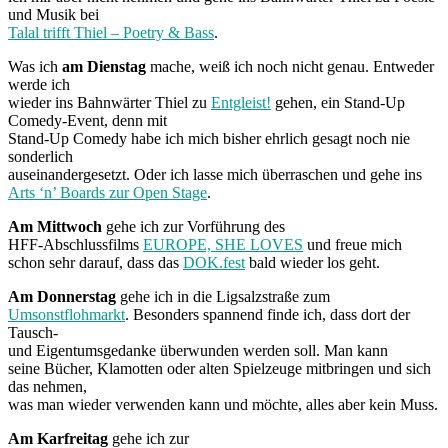
und Musik bei
Talal trifft Thiel – Poetry & Bass
.
Was ich
am Dienstag
mache, weiß ich noch nicht genau. Entweder
werde ich
wieder ins Bahnwärter Thiel zu
Entgleist!
gehen, ein Stand-Up
Comedy-Event, denn mit
Stand-Up Comedy habe ich mich bisher ehrlich gesagt noch nie
sonderlich
auseinandergesetzt. Oder ich lasse mich überraschen und gehe ins
Arts ‘n’ Boards zur Open Stage
.
Am Mittwoch
gehe ich zur Vorführung des
HFF-Abschlussfilms
EUROPE, SHE LOVES
und freue mich
schon sehr darauf, dass das
DOK.fest
bald wieder los geht.
Am Donnerstag
gehe ich in die Ligsalzstraße zum
Umsonstflohmarkt
. Besonders spannend finde ich, dass dort der
Tausch-
und Eigentumsgedanke überwunden werden soll. Man ka
nn
seine Bücher, Klamotten oder alten Spielzeuge mitbringen und sich
das nehmen,
was man wieder verwenden kann und möchte, alles aber kein Muss.
Am Karfreitag
gehe ich zur