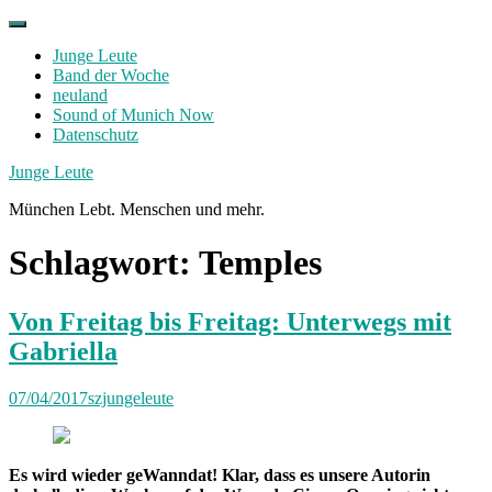
Skip
to
Junge Leute
content
Band der Woche
neuland
Sound of Munich Now
Datenschutz
Facebook
Twitter
Instagram
Junge Leute
München Lebt. Menschen und mehr.
Schlagwort:
Temples
Von Freitag bis Freitag: Unterwegs mit
Gabriella
07/04/2017
szjungeleute
Es wird wieder geWanndat! Klar, dass es unsere Autorin