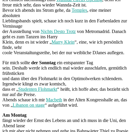
freue mich sehr, dass wieder Wannda-Zeit ist.
Bevor ich abends ins Strom gehe, da
Temples
, eine meiner
absoluten
Lieblingsbands spielt, schaue ich noch kurz in den Farbenladen zur
Vernissage
der Ausstellung von
Nichts Desto Trotz
von Metromadrid. Danach
geht es zum Tanzen ins Harry
Klein, denn es ist wieder „
Marry Klein
“, eine, wie ich persönlich
finde, sehr
coole Veranstaltungsreihe, bei der nur weibliche DJanes auflegen.
Für mich sollte
der Sonntag
ein entspannter Tag
sein. Deshalb werde ich endlich mal wieder ausschlafen, gemütlich
frühstücken
und dann über den Flohmarkt in den Optimolwerken schlendern.
Irgendwie klingt es zwar komisch,
dass er „
Studenten Flohmarkt
“ heißt, ich hoffe aber, das bezieht sich
nur auf die Preise.
Abends schaue ich mir
Macbeth
in der Alten Kongresshalle an, das
von „
Libanon on stage
“ aufgeführt wird.
Am Montag
fängt wieder der Ernst des Lebens an und ich muss in die Uni, den
Abend lasse
ich mir aber nicht nehmen und gehe ins Bahnwärter Thiel zu Poesie