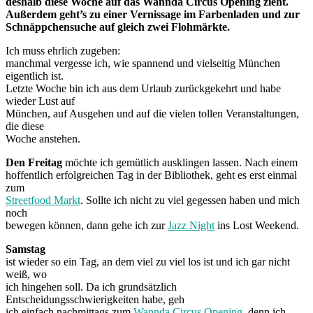
deshalb diese Woche auf das Wannda Circus Opening zieht.
Außerdem geht’s zu einer Vernissage im Farbenladen und zur
Schnäppchensuche auf gleich zwei Flohmärkte.
Ich muss ehrlich zugeben:
manchmal vergesse ich, wie spannend und vielseitig München
eigentlich ist.
Letzte Woche bin ich aus dem Urlaub zurückgekehrt und habe
wieder Lust auf
München, auf Ausgehen und auf die vielen tollen Veranstaltungen,
die diese
Woche anstehen.
Den Freitag
möchte ich gemütlich ausklingen lassen. Nach einem
hoffentlich erfolgreichen Tag in der Bibliothek, geht es erst einmal
zum
Streetfood Markt
. Sollte ich nicht zu viel gegessen haben und mich
noch
bewegen können, dann gehe ich zur
Jazz Night
ins Lost Weekend.
Samstag
ist wieder so ein Tag, an dem viel zu viel los ist und ich gar nicht
weiß, wo
ich hingehen soll. Da ich grundsätzlich
Entscheidungsschwierigkeiten habe, geh
ich einfach nachmittags zum
Wannda Circus Opening
, denn ich