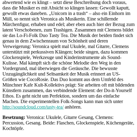
abwertend wie es klingt – setzt diese Beschreibung doch voraus,
dass die Musiker es mit Absicht so klingen lassen: Gewollt kaputt,
gewollt etwas daneben. „Unicorn in a trash“ – also ein Einhorn im
Müll, so nennt sich Veronica als Musikerin. Eine schillernde
Märchenfigur, erhaben und edel; aber eben auch hier der Bezug zum
latent Verschobenen, zum Trashigen. Zusammen mit Clemens bildet
sie das Lo-Fi-Folk Duo Tasty Tea. Die Musik der beiden findet sich
genau in dem Zwischenraum von Schönheit und deren
Verweigerung: Veronica spielt mal Ukulele, mal Gitarre, Clemens
unterstützt mit perkussiven Klängen; beide singen, dazu kommen
Glockenspiele, Werkzeuge und Kinderinstrumente als Sound-
Kulisse. Mal kämpft sich die schöne Melodie den Weg in den
Vordergrund, mal überwiegen die Geräusche. Die bewusste
Unzugänglichkeit und Seltsamkeit der Musik erinnert an US-
Größen wie CocoRosie. Das Duo kommt aus dem Umfeld des
Münchner Kafe Kult-Kollektivs prägt: Sie arbeiten oft mit bildenden
Künstlern zusammen, das verbindende Element: der Do-it-Yourself
Ethos. Es geht nicht um Perfektion, sondern um das einfache
Machen. Die experimentellen Folk-Songs kann man sich unter
http://soundcloud.com/tasty-tea/
anhören.
Besetzung:
Veronica: Ukulele, Gitarre Gesang, Clemens:
Percussion, Gesang. Beide: Flaschen, Glockenspiele, Küchengeräte,
Kochtöpfe.