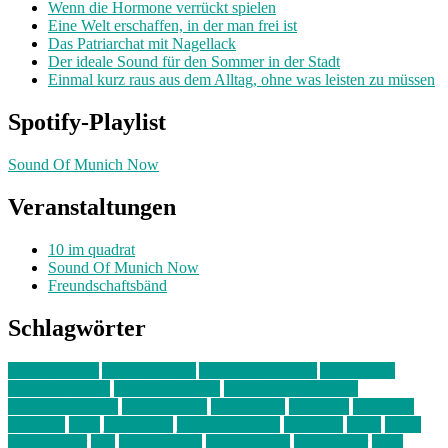
Wenn die Hormone verrückt spielen
Eine Welt erschaffen, in der man frei ist
Das Patriarchat mit Nagellack
Der ideale Sound für den Sommer in der Stadt
Einmal kurz raus aus dem Alltag, ohne was leisten zu müssen
Spotify-Playlist
Sound Of Munich Now
Veranstaltungen
10 im quadrat
Sound Of Munich Now
Freundschaftsbänd
Schlagwörter
10 im Quadrat
Amelie Völker
Anastasia Trenkler
Ausstellung
bahnwärter thiel
Band der Woche
Bei Krause zu Hause
Beziehungsweise
ein abend mit
farbenladen
feierwerk
fotografie
Hip-Hop
indie
junge leute
junges münchen
Kolumne
kunst
Liebe
Lisi Wasmer
lmu
lost weekend
Louis Seibert
Max Fluder
mein