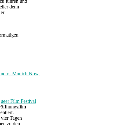
 zu führen und
eller denn
der
ormatigen
und of Munich Now
,
ueer Film Festival
röffnungsfilm
ntiert.
 vier Tagen
nen zu den
.