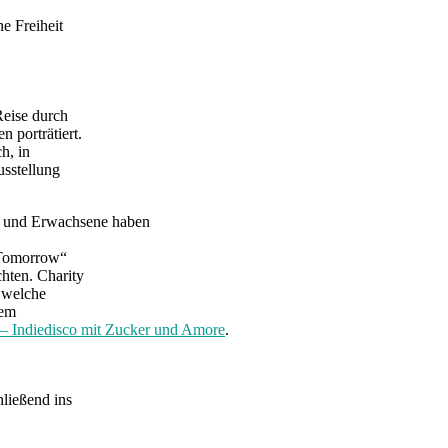
e Freiheit
Reise durch
 porträtiert.
h, in
usstellung
e und Erwachsene haben
e Tomorrow“
hten. Charity
d welche
sem
– Indiedisco mit Zucker und Amore
.
hließend ins