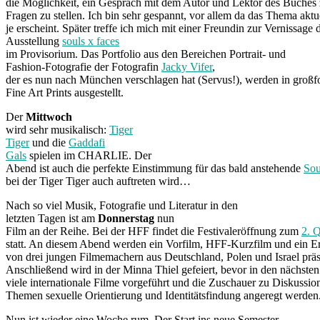
die Möglichkeit, ein Gespräch mit dem Autor und Lektor des Buches
Fragen zu stellen. Ich bin sehr gespannt, vor allem da das Thema aktu
je erscheint. Später treffe ich mich mit einer Freundin zur Vernissage 
Ausstellung
souls x faces
im Provisorium. Das Portfolio aus den Bereichen Portrait- und
Fashion-Fotografie der Fotografin
Jacky Vifer
,
der es nun nach München verschlagen hat (Servus!), werden in großf
Fine Art Prints ausgestellt.
Der
Mittwoch
wird sehr musikalisch:
Tiger
Tiger
und die
Gaddafi
Gals
spielen im CHARLIE. Der
Abend ist auch die perfekte Einstimmung für das bald anstehende
So
bei der Tiger Tiger auch auftreten wird…
Nach so viel Musik, Fotografie und Literatur in den
letzten Tagen ist am
Donnerstag
nun
Film an der Reihe. Bei der HFF findet die Festivaleröffnung zum
2. Q
statt. An diesem Abend werden ein Vorfilm, HFF-Kurzfilm und ein E
von drei jungen Filmemachern aus Deutschland, Polen und Israel präse
Anschließend wird in der Minna Thiel gefeiert, bevor in den nächsten
viele internationale Filme vorgeführt und die Zuschauer zu Diskussio
Themen sexuelle Orientierung und Identitätsfindung angeregt werden
Nun ist wieder eine Woche rum. Der Start ins neue Semester