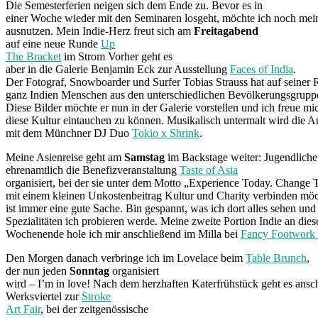
Die Semesterferien neigen sich dem Ende zu. Bevor es in
einer Woche wieder mit den Seminaren losgeht, möchte ich noch mein
ausnutzen. Mein Indie-Herz freut sich am
Freitagabend
auf eine neue Runde
Up
The Bracket
im Strom Vorher geht es
aber in die Galerie Benjamin Eck zur Ausstellung
Faces of India
.
Der Fotograf, Snowboarder und Surfer Tobias Strauss hat auf seiner 
ganz Indien Menschen aus den unterschiedlichen Bevölkerungsgruppen
Diese Bilder möchte er nun in der Galerie vorstellen und ich freue mic
diese Kultur eintauchen zu können. Musikalisch untermalt wird die A
mit dem Münchner DJ Duo
Tokio x Shrink
.
Meine Asienreise geht am
Samstag
im Backstage weiter: Jugendlich
ehrenamtlich die Benefizveranstaltung
Taste of Asia
organisiert, bei der sie unter dem Motto „Experience Today. Chang
mit einem kleinen Unkostenbeitrag Kultur und Charity verbinden möc
ist immer eine gute Sache. Bin gespannt, was ich dort alles sehen un
Spezialitäten ich probieren werde. Meine zweite Portion Indie an die
Wochenende hole ich mir anschließend im Milla bei
Fancy Footwork 
Den Morgen danach verbringe ich im Lovelace beim
Table Brunch
,
der nun jeden
Sonntag
organisiert
wird – I’m in love! Nach dem herzhaften Katerfrühstück geht es ansc
Werksviertel zur
Stroke
Art Fair
, bei der zeitgenössische