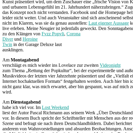
Kunst präsentiert wird, um dem Zuschauer eine „frische Vision von 
und urbanem Lebensgefühl im 21. Jahrhundert näherzubringen.“ Zug
das Konzept noch nicht verstanden. Facebook und die Homepage hel
leider nicht weiter. Und auch Veranstalter sind sich anscheinend selbs
nicht im Klarem, was sie da genau ausstellen:
Laut eigener Aussage
kö
live erleben. Meine Neugier ist jedenfalls geweckt. Den Sonntagabend
zu den Klängen von
Fvzz Popvli
,
Corona
Diver
und
Heroine
Twin
in der Garage Deluxe laut
ausklingen.
Am
Montagabend
verschlägt es mich wieder ins Lovelace zur zweiten
Videonight
zum Thema „Rettung der Popkultur“, bei der experimentelle und auß
Musikvideos der letzten vier Jahrzehnte präsentiert und die „Vielfalt e
Internet hochaktuellen Formats“ festgehalten werden. Auch hier bin i
nicht ganz klar, was mich erwartet, aber bin gespannt, was auf mic
wird.
Am
Dienstagabend
habe ich viel vor. Im
Lost Weekend
liest der Autor Pascal Richmann aus seinem Werk „Über Deutschland,
vor. In diesem Buch spricht der Schriftsteller mit Menschen aus der r
Szene und befragt sie nach ihren Deutschlandbildern. Dabei berichtet 
anderem von Wahnvorstellungen und absurden Beobachtungen. Ansch