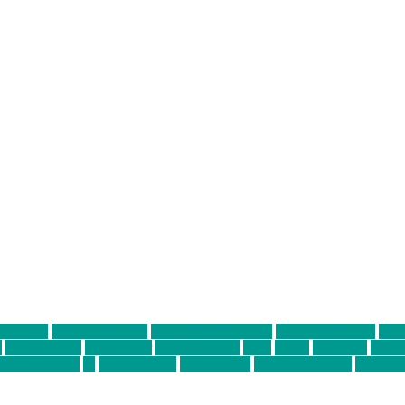
ter thiel
Band der Woche
Bei Krause zu Hause
Beziehungsweise
ein 
d
Louis Seibert
Max Fluder
mein münchen
milla
musik
München
Münch
usanne krause
sz
sz junge leute
szjungeleute
theresa parstorfer
Von Frei