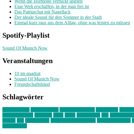
Wenn die Hormone verrückt spielen
Eine Welt erschaffen, in der man frei ist
Das Patriarchat mit Nagellack
Der ideale Sound für den Sommer in der Stadt
Einmal kurz raus aus dem Alltag, ohne was leisten zu müssen
Spotify-Playlist
Sound Of Munich Now
Veranstaltungen
10 im quadrat
Sound Of Munich Now
Freundschaftsbänd
Schlagwörter
10 im Quadrat
Amelie Völker
Anastasia Trenkler
Ausstellung
bahnwär
junges münchen
Kolumne
kunst
Liebe
Lisi Wasmer
lmu
lost weeken
Kreiter
pop
Rita Argauer
Sound Of Munich Now
Stefanie Witterauf
s
Freundschaft