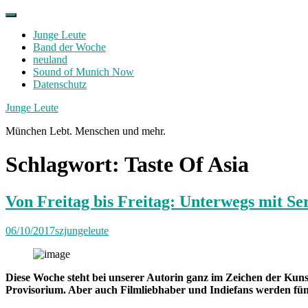
Skip
to
Junge Leute
content
Band der Woche
neuland
Sound of Munich Now
Datenschutz
Facebook
Twitter
Instagram
Junge Leute
München Lebt. Menschen und mehr.
Schlagwort:
Taste Of Asia
Von Freitag bis Freitag: Unterwegs mit Se
06/10/2017
szjungeleute
Diese Woche steht bei unserer Autorin ganz im Zeichen der Kuns
Provisorium. Aber auch Filmliebhaber und Indiefans werden fün