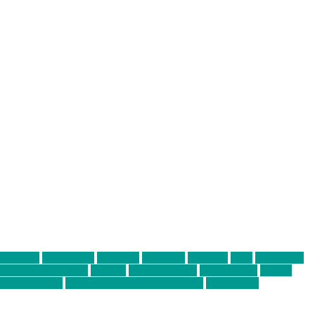
abend mit
farbenladen
feierwerk
fotografie
Hip-Hop
indie
junge leute
ens junge Kreative
neuland
ornella cosenza
Partnerschaft
Philipp
tag bis Freitag
von freitag bis freitag münchen
Zeichen der