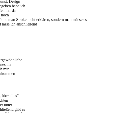
Kunst, Design
egeben habe ich
fen mir da
t noch
nne man Stroke nicht erklären, sondern man müsse es
 lasse ich anschließend
ergewöhnliche
ines im
ch mir
h zukommen
 über alles“
echten
er unter
ließend gibt es