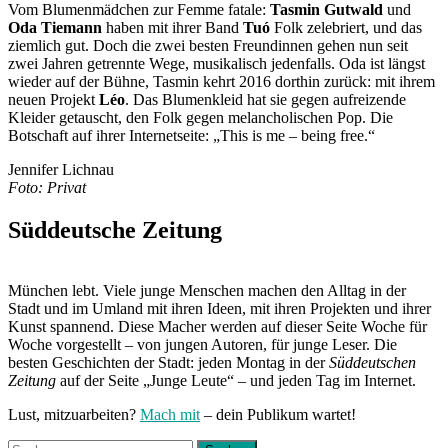
Vom Blumenmädchen zur Femme fatale:
Tasmin Gutwald
und
Oda Tiemann
haben mit ihrer Band
Tuó
Folk zelebriert, und das
ziemlich gut. Doch die zwei besten Freundinnen gehen nun seit
zwei Jahren getrennte Wege, musikalisch jedenfalls. Oda ist längst
wieder auf der Bühne, Tasmin kehrt 2016 dorthin zurück: mit ihrem
neuen Projekt
Léo
. Das Blumenkleid hat sie gegen aufreizende
Kleider getauscht, den Folk gegen melancholischen Pop. Die
Botschaft auf ihrer Internetseite: „This is me – being free.“
Jennifer Lichnau
Foto: Privat
Süddeutsche Zeitung
München lebt. Viele junge Menschen machen den Alltag in der
Stadt und im Umland mit ihren Ideen, mit ihren Projekten und ihrer
Kunst spannend. Diese Macher werden auf dieser Seite Woche für
Woche vorgestellt – von jungen Autoren, für junge Leser. Die
besten Geschichten der Stadt: jeden Montag in der
Süddeutschen
Zeitung
auf der Seite „Junge Leute“ – und jeden Tag im Internet.
Lust, mitzuarbeiten?
Mach mit
– dein Publikum wartet!
Suchen