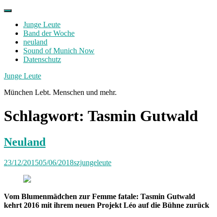
Skip
to
Junge Leute
content
Band der Woche
neuland
Sound of Munich Now
Datenschutz
Facebook
Twitter
Instagram
Junge Leute
München Lebt. Menschen und mehr.
Schlagwort:
Tasmin Gutwald
Neuland
23/12/2015
05/06/2018
szjungeleute
Vom Blumenmädchen zur Femme fatale: Tasmin Gutwald
kehrt 2016 mit ihrem neuen Projekt Léo auf die Bühne zurück