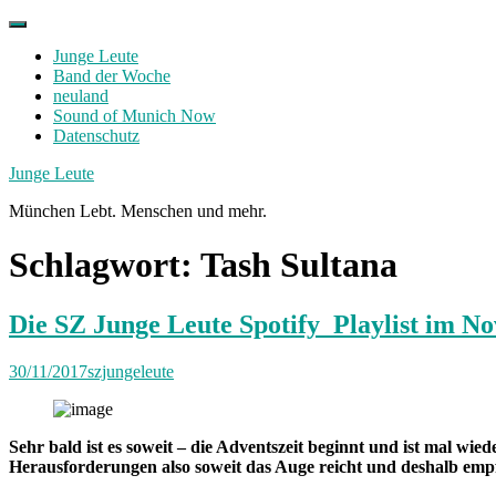
Skip
to
Junge Leute
content
Band der Woche
neuland
Sound of Munich Now
Datenschutz
Facebook
Twitter
Instagram
Junge Leute
München Lebt. Menschen und mehr.
Schlagwort:
Tash Sultana
Die SZ Junge Leute Spotify Playlist im N
30/11/2017
szjungeleute
Sehr bald ist es soweit – die Adventszeit beginnt und ist mal w
Herausforderungen also soweit das Auge reicht und deshalb empfe