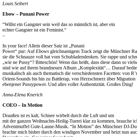
Louis Seibert
Ebow – Punani Power
“Willst ein Gangster sein weil das so männlich ist, aber ein
echter Gangster ist ein Feminist.“
–
In your face! Allein dieser Satz ist „Punani
Power“ pur: Auf
Ebows
gleichnamigem Track zeigt die Münchner Rap
sie die Schnauze voll hat vom Schubladendenken. Sie rappe und schr
„wie ne Pussy“? Bitteschön! Wenn das heißt, dass diese dann so viels
sind wie auf ihrem brandneuen Album „Komplexität“… Darauf bedi
musikalisch als auch thematisch die verschiedensten Facetten: von R
Orient-Sounds bis hin zu Battlerap, von Herzschmerz über Migration 
ebenjener Pussypower. Und alles voller Authentizität. Großes Ding!
Anna-Elena Knerich
COEO – In Motion
Draußen ist es kalt, Schnee wirbelt durch die Luft und um
mit der ganzen Weihnachts-Heilig-Tuerei klar zu kommen, brauche ic
Adventmuffel Gute-Laune-Musik. “In Motion” des Münchner DJ-D
brachte mich bisher durch den windigen November und heizt nun au