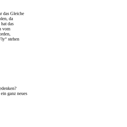
r das Gleiche
olen, da
 hat das
ch vom
orden,
Fly“ stehen
gedenken?
ein ganz neues