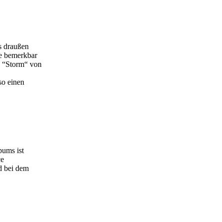
s draußen
me bemerkbar
g “Storm“ von
so einen
bums ist
ce
d bei dem