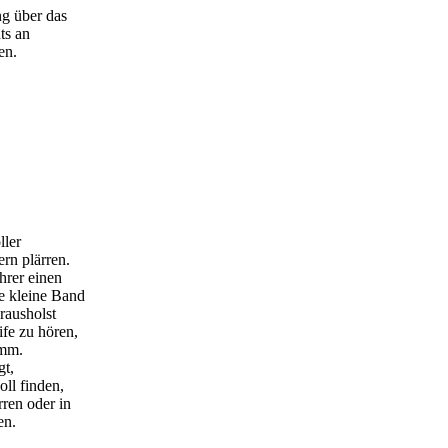
ng über das
ts an
en.
ller
rn plärren.
hrer einen
e kleine Band
rausholst
fe zu hören,
imm.
gt,
oll finden,
ren oder in
en.