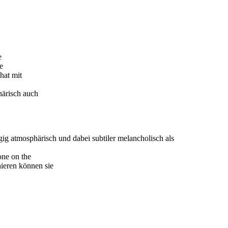
e
e
hat mit
härisch auch
gig atmosphärisch und dabei subtiler melancholisch als
one on the
hieren können sie