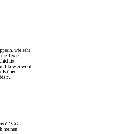
perin, wie sehr
eibe Texte
chichtig
ent Ebow sowohl
’n’B über
bis zu
h
uos
COEO
ch meinen