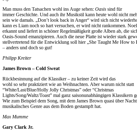
Man muss den Tatsachen wohl ins Auge sehen:
Oasis
sind für
immer Geschichte. Und auch ihr Musikstil kann heute wohl nicht meh
sein wie damals. „Don’t look back in Anger“ wird sich nicht wiederh
kann es Liam noch so hart versuchen, er wird nicht rankommen. Noel
erkannt und liefert in schöner Regelmäßigkeit große Alben ab, die si
Oasis-Sound emanzipieren. Auch die neue Platte ist wieder stark gew
stellvertretend für die Entwicklung soll hier „She Taught Me How to 
– anders und doch so gut!
Philipp Kreiter
James Brown – Cold Sweat
Rückbesinnung auf die Klassiker – zu keiner Zeit wird das
wohl so sehr praktiziert wie an Weihnachten. Aber warum nicht statt
“White/Last/Blue/Holly Jolly Christmas” oder “Christmas
Lights/Song/Waltz/Toast” mal ganz saisonunabhängigen Klassikern 
Wie zum Beispiel dem Song, mit dem James Brown quasi über Nacht 
musikalisches Genre aus dem Boden gestampft hat.
Max Mumme
Gary Clark Jr.