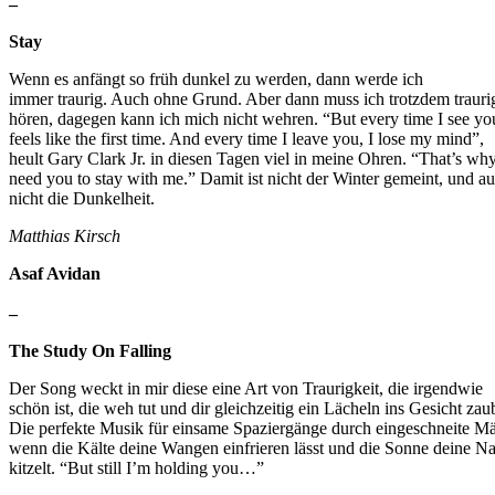
–
Stay
Wenn es anfängt so früh dunkel zu werden, dann werde ich
immer traurig. Auch ohne Grund. Aber dann muss ich trotzdem traur
hören, dagegen kann ich mich nicht wehren. “But every time I see you
feels like the first time. And every time I leave you, I lose my mind”,
heult Gary Clark Jr. in diesen Tagen viel in meine Ohren. “That’s why
need you to stay with me.” Damit ist nicht der Winter gemeint, und a
nicht die Dunkelheit.
Matthias Kirsch
Asaf Avidan
–
The Study On Falling
Der Song weckt in mir diese eine Art von Traurigkeit, die irgendwie
schön ist, die weh tut und dir gleichzeitig ein Lächeln ins Gesicht zaub
Die perfekte Musik für einsame Spaziergänge durch eingeschneite M
wenn die Kälte deine Wangen einfrieren lässt und die Sonne deine Na
kitzelt. “But still I’m holding you…”