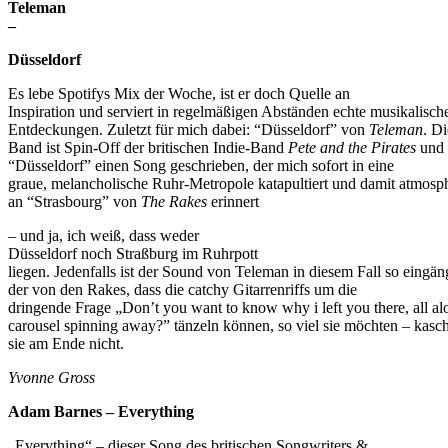
Teleman
–
Düsseldorf
Es lebe Spotifys Mix der Woche, ist er doch Quelle an
Inspiration und serviert in regelmäßigen Abständen echte musikalisch
Entdeckungen. Zuletzt für mich dabei: “Düsseldorf” von
Teleman
. Di
Band ist Spin-Off der britischen Indie-Band
Pete and the Pirates
und 
“Düsseldorf” einen Song geschrieben, der mich sofort in eine
graue, melancholische Ruhr-Metropole katapultiert und damit atmosp
an “Strasbourg” von
The Rakes
erinnert
– und ja, ich weiß, dass weder
Düsseldorf noch Straßburg im Ruhrpott
liegen. Jedenfalls ist der Sound von Teleman in diesem Fall so eingän
der von den Rakes, dass die catchy Gitarrenriffs um die
dringende Frage „Don’t you want to know why i left you there, all al
carousel spinning away?” tänzeln können, so viel sie möchten – kasc
sie am Ende nicht.
Yvonne Gross
Adam Barnes – Everything
„Everything“ – dieser Song des britischen Songwriters &