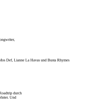
ongwriter,
t Mos Def, Lianne La Havas und Busta Rhymes
Roadtrip durch
Winter. Und