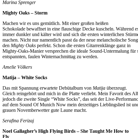
Marina Sprenger
Mighty Oaks – Storm
Machen wir es uns gemütlich. Mit einer großen heißen
Schokolade bewaffnet in eine flauschige Decke kuscheln. Während e
immer dunkler und kälter wird und sich die ersten winterlichen Stür
machen. Nicht nur namentlich passt da der neue melancholische Son
den
Mighty Oaks
perfekt. Schon die ersten Gitarrenklänge ganz in
Mighty-Oaks-Manier versprechen die ideale Sound-Untermalung für 
entspannten, faulen Winternachmittag zu werden.
Amelie Völkers
Matija – White Socks
Das mit Spannung erwartete Debütalbum von
Matija
überzeugt.
Gleich reingehört und mich in die Platte verliebt. Mein Favorit des Al
jedoch die zweite Single “White Socks”, das seit der Live-Performan
auf dem Sound Of Munich Now mein derzeitiges Lieblingslied ist un
grauen Novemberwetter gute Laune macht.
Serafina Ferizaj
Noel Gallagher’s High Flying Birds – She Taught Me How to
Fly