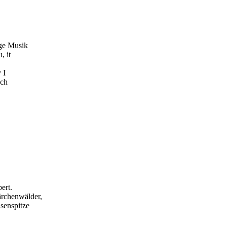
ige Musik
, it
 I
uch
ert.
ärchenwälder,
senspitze