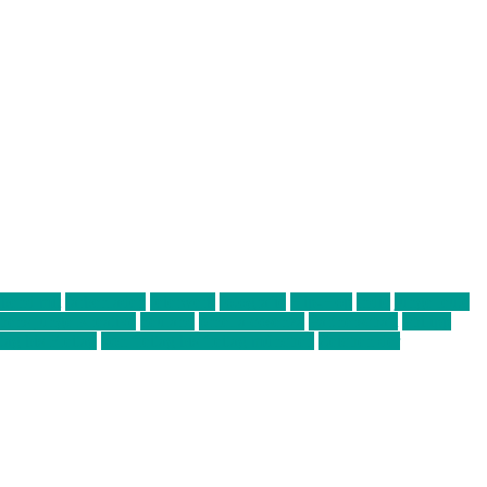
abend mit
farbenladen
feierwerk
fotografie
Hip-Hop
indie
junge leute
ens junge Kreative
neuland
ornella cosenza
Partnerschaft
Philipp
tag bis Freitag
von freitag bis freitag münchen
Zeichen der