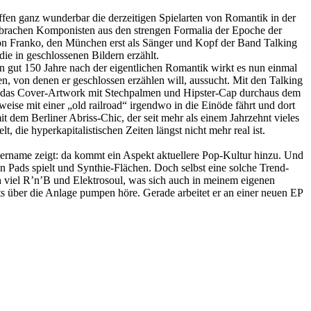
ffen ganz wunderbar die derzeitigen Spielarten von Romantik in der
 brachen Komponisten aus den strengen Formalia der Epoche der
 von Franko, den München erst als Sänger und Kopf der Band Talking
die in geschlossenen Bildern erzählt.
enn gut 150 Jahre nach der eigentlichen Romantik wirkt es nun einmal
n, von denen er geschlossen erzählen will, aussucht. Mit den Talking
ohl das Cover-Artwork mit Stechpalmen und Hipster-Cap durchaus dem
weise mit einer „old railroad“ irgendwo in die Einöde fährt und dort
t dem Berliner Abriss-Chic, der seit mehr als einem Jahrzehnt vieles
 die hyperkapitalistischen Zeiten längst nicht mehr real ist.
rname zeigt: da kommt ein Aspekt aktuellere Pop-Kultur hinzu. Und
n Pads spielt und Synthie-Flächen. Doch selbst eine solche Trend-
ch viel R’n’B und Elektrosoul, was sich auch in meinem eigenen
ts über die Anlage pumpen höre. Gerade arbeitet er an einer neuen EP