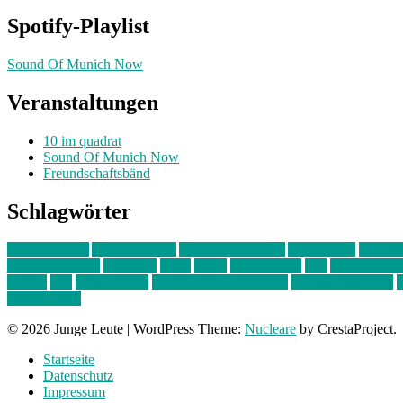
Spotify-Playlist
Sound Of Munich Now
Veranstaltungen
10 im quadrat
Sound Of Munich Now
Freundschaftsbänd
Schlagwörter
10 im Quadrat
Amelie Völker
Anastasia Trenkler
Ausstellung
bahnwär
junges münchen
Kolumne
kunst
Liebe
Lisi Wasmer
lmu
lost weeken
Kreiter
pop
Rita Argauer
Sound Of Munich Now
Stefanie Witterauf
s
Freundschaft
© 2026 Junge Leute
|
WordPress Theme:
Nucleare
by CrestaProject.
Startseite
Datenschutz
Impressum