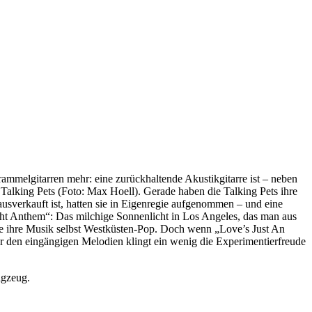
chrammelgitarren mehr: eine zurückhaltende Akustikgitarre ist – neben
alking Pets (Foto: Max Hoell). Gerade haben die Talking Pets ihre
e ausverkauft ist, hatten sie in Eigenregie aufgenommen – und eine
ght Anthem“: Das milchige Sonnenlicht in Los Angeles, das man aus
sie ihre Musik selbst Westküsten-Pop. Doch wenn „Love’s Just An
er den eingängigen Melodien klingt ein wenig die Experimentierfreude
agzeug.