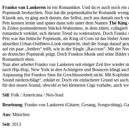
Franko van Lankeren
ist ein Romantiker. Und da er auch noch ein 
Popmusik beobachten. Nun hat die popmusikalische Romantik wenig m
Klassik aus, es ging auch darum, das Selbst, auch aus damals noch v
Pets kennen lernte und später dann solo unter dem Namen
The King 
In Zeiten postmodernem Stückel-Wahnsinns, in dem zitiert, collagiert 
romantisch verklärt, sich diesem Trend zu widersetzen. Doch Franko s
Pets war das britische Popmusik, als King of Cons ist das bisher A
aktuellen Urban-Outfitters-Look entspricht, sind die Songs darauf ges
auf ein paar „Settlers“ trifft, wie in der Single „Raccoon“. Mit der 
an deutscher Popmusik prägt. Doch Frankos Musik und seine Bilder sind
Romantisch eben.
Nun aber arbeitet Franko van Lankeren seit einiger Zeit live wieder
nach Hip-Hop, New York in den Achtzigern und Bouncen klingt auch da
Anpassung löst Frankos Sinn für Geschlossenheit nicht. Mit Kopfstimm
Sound niederschlägt“, erklärt er. Doch ein einfacherer Grund sei auc
für den neuen Sound, obwohl er bei kleineren Gigs vorhabe, auch w
Stil
: Folk / Americana / Neo-Soul
Besetzung
: Franko von Lankeren (Gitarre, Gesang, Songwriting), Ga
Aus
: München
Seit
: 2013