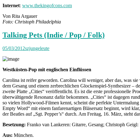
Internet
:
www.thekingofcons.com
Von Rita Argauer
Foto: Christoph Philadelphia
Talking Pets (Indie / Pop / Folk)
05/03/2012
szjungeleute
Westküsten-Pop mit englischen Einflüssen
Carolina ist reifer geworden. Carolina will weniger, aber das, was sie
dem Gesang und einem zerbrechlichen Glockenspiel-Synthesizer – der
zweite Platte „Cities“ veröffentlicht. Es ist die erste professionelle 
überwältigende Resonanz dafür bekommen. „Cities“ ist dagegen runde
so vielen Hollywood-Filmen kennt, scheint die perfekte Untermalung
Empty Word“ mit einem fanfarenartigen Bläsersatz beginnt, wird klar
der Beatles auf „Sgt. Pepper’s“ durch. Am Freitag, 16. März, steht d
Besetzung:
Franko van Lankeren: Gitarre, Gesang; Christoph Geigl: 
Aus:
München.