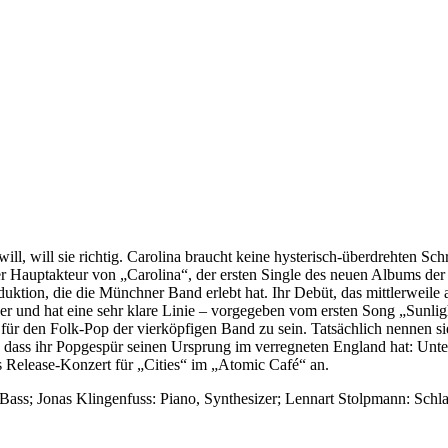
 will, will sie richtig. Carolina braucht keine hysterisch-überdrehten S
 Hauptakteur von „Carolina“, der ersten Single des neuen Albums der T
Produktion, die die Münchner Band erlebt hat. Ihr Debüt, das mittlerweil
r und hat eine sehr klare Linie – vorgegeben vom ersten Song „Sunli
 für den Folk-Pop der vierköpfigen Band zu sein. Tatsächlich nennen 
, dass ihr Popgespür seinen Ursprung im verregneten England hat: Unt
as Release-Konzert für „Cities“ im „Atomic Café“ an.
Bass; Jonas Klingenfuss: Piano, Synthesizer; Lennart Stolpmann: Schl