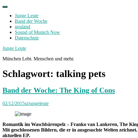
Skip
to
Junge Leute
content
Band der Woche
neuland
Sound of Munich Now
Datenschutz
Facebook
Twitter
Instagram
Junge Leute
München Lebt. Menschen und mehr.
Schlagwort:
talking pets
Band der Woche: The King of Cons
02/12/2015
szjungeleute
Romantik im Waschbärenpelz – Franko van Lankeren, The King of 
Mit geschlossenen Bildern, die er in ausgesuchte Welten zeichnet.
aktuellen EP.