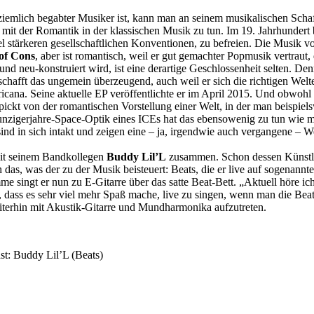
ziemlich begabter Musiker ist, kann man an seinem musikalischen Scha
it der Romantik in der klassischen Musik zu tun. Im 19. Jahrhundert
iel stärkeren gesellschaftlichen Konventionen, zu befreien. Die Musik
of Cons
, aber ist romantisch, weil er gut gemachter Popmusik vertraut, 
und neu-konstruiert wird, ist eine derartige Geschlossenheit selten. D
chafft das ungemein überzeugend, auch weil er sich die richtigen Welte
mericana. Seine aktuelle EP veröffentlichte er im April 2015. Und obw
pickt von der romantischen Vorstellung einer Welt, in der man beispiels
Neunzigerjahre-Space-Optik eines ICEs hat das ebensowenig zu tun wie mi
 in sich intakt und zeigen eine – ja, irgendwie auch vergangene – Welt,
 mit seinem Bandkollegen
Buddy Lil’L
zusammen. Schon dessen Künstle
s, was der zu der Musik beisteuert: Beats, die er live auf sogenannte
e singt er nun zu E-Gitarre über das satte Beat-Bett. „Aktuell höre i
h, dass es sehr viel mehr Spaß mache, live zu singen, wenn man die Bea
eiterhin mit Akustik-Gitarre und Mundharmonika aufzutreten.
st: Buddy Lil’L (Beats)