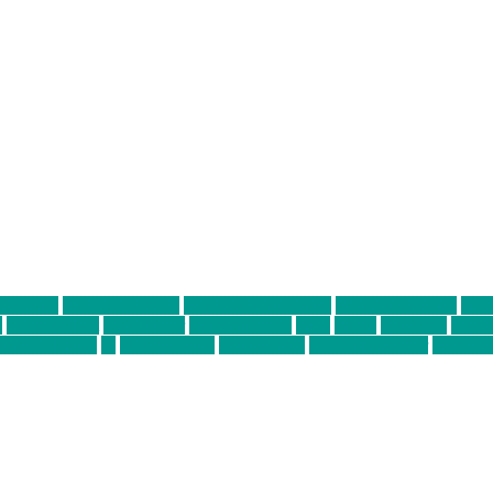
ter thiel
Band der Woche
Bei Krause zu Hause
Beziehungsweise
ein 
d
Louis Seibert
Max Fluder
mein münchen
milla
musik
München
Münch
usanne krause
sz
sz junge leute
szjungeleute
theresa parstorfer
Von Frei