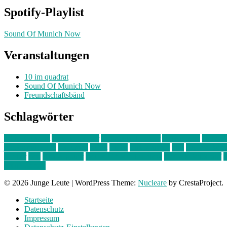
Spotify-Playlist
Sound Of Munich Now
Veranstaltungen
10 im quadrat
Sound Of Munich Now
Freundschaftsbänd
Schlagwörter
10 im Quadrat
Amelie Völker
Anastasia Trenkler
Ausstellung
bahnwär
junges münchen
Kolumne
kunst
Liebe
Lisi Wasmer
lmu
lost weeken
Kreiter
pop
Rita Argauer
Sound Of Munich Now
Stefanie Witterauf
s
Freundschaft
© 2026 Junge Leute
|
WordPress Theme:
Nucleare
by CrestaProject.
Startseite
Datenschutz
Impressum