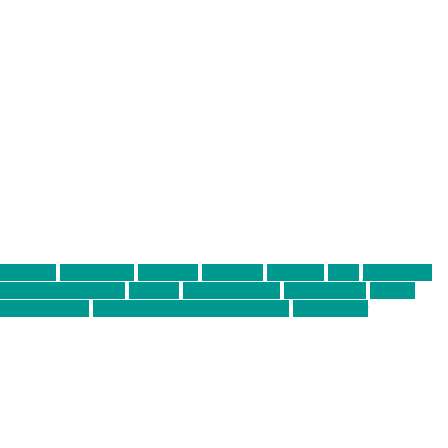
abend mit
farbenladen
feierwerk
fotografie
Hip-Hop
indie
junge leute
ens junge Kreative
neuland
ornella cosenza
Partnerschaft
Philipp
tag bis Freitag
von freitag bis freitag münchen
Zeichen der