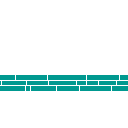
ter thiel
Band der Woche
Bei Krause zu Hause
Beziehungsweise
ein 
d
Louis Seibert
Max Fluder
mein münchen
milla
musik
München
Münch
usanne krause
sz
sz junge leute
szjungeleute
theresa parstorfer
Von Frei