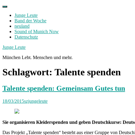
Skip
to
Junge Leute
content
Band der Woche
neuland
Sound of Munich Now
Datenschutz
Facebook
Twitter
Instagram
Junge Leute
München Lebt. Menschen und mehr.
Schlagwort:
Talente spenden
Talente spenden: Gemeinsam Gutes tun
18/03/2015
szjungeleute
Sie organisieren Kleiderspenden und geben Deutschkurse: Deutsc
Das Projekt „Talente spenden“ besteht aus einer Gruppe von Deutsch