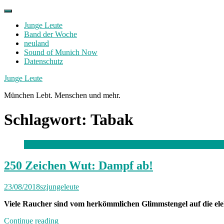
Skip
to
Junge Leute
content
Band der Woche
neuland
Sound of Munich Now
Datenschutz
Facebook
Twitter
Instagram
Junge Leute
München Lebt. Menschen und mehr.
Schlagwort:
Tabak
250 Zeichen Wut: Dampf ab!
23/08/2018
szjungeleute
Viele Raucher sind vom herkömmlichen Glimmstengel auf die elektr
„250
Continue reading