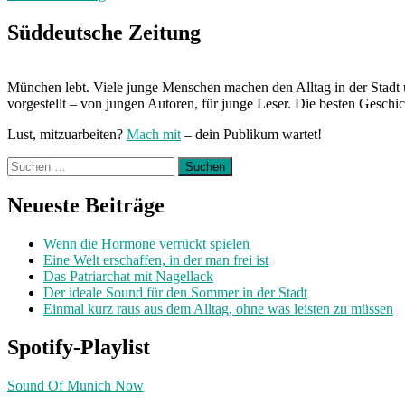
Zeichen
Wut:
Süddeutsche Zeitung
Dampf
ab!“
München lebt. Viele junge Menschen machen den Alltag in der Stadt 
vorgestellt – von jungen Autoren, für junge Leser. Die besten Geschi
Lust, mitzuarbeiten?
Mach mit
– dein Publikum wartet!
Suchen
nach:
Neueste Beiträge
Wenn die Hormone verrückt spielen
Eine Welt erschaffen, in der man frei ist
Das Patriarchat mit Nagellack
Der ideale Sound für den Sommer in der Stadt
Einmal kurz raus aus dem Alltag, ohne was leisten zu müssen
Spotify-Playlist
Sound Of Munich Now