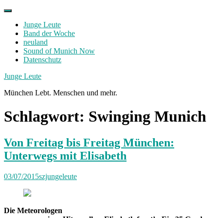
Skip
to
Junge Leute
content
Band der Woche
neuland
Sound of Munich Now
Datenschutz
Facebook
Twitter
Instagram
Junge Leute
München Lebt. Menschen und mehr.
Schlagwort:
Swinging Munich
Von Freitag bis Freitag München:
Unterwegs mit Elisabeth
03/07/2015
szjungeleute
Die Meteorologen