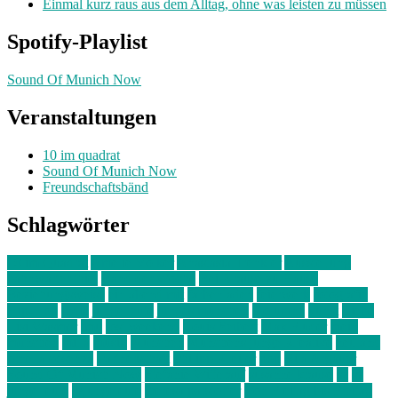
Einmal kurz raus aus dem Alltag, ohne was leisten zu müssen
Spotify-Playlist
Sound Of Munich Now
Veranstaltungen
10 im quadrat
Sound Of Munich Now
Freundschaftsbänd
Schlagwörter
10 im Quadrat
Amelie Völker
Anastasia Trenkler
Ausstellung
bahnwärter thiel
Band der Woche
Bei Krause zu Hause
Beziehungsweise
ein abend mit
farbenladen
feierwerk
fotografie
Hip-Hop
indie
junge leute
junges münchen
Kolumne
kunst
Liebe
Lisi Wasmer
lmu
lost weekend
Louis Seibert
Max Fluder
mein
münchen
milla
musik
München
Münchens junge Kreative
neuland
ornella cosenza
Partnerschaft
Philipp Kreiter
pop
Rita Argauer
Sound Of Munich Now
Stefanie Witterauf
susanne krause
sz
sz
junge leute
szjungeleute
theresa parstorfer
Von Freitag bis Freitag