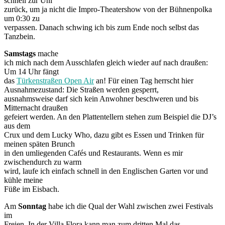
schnell zur Uni
zurück, um ja nicht die Impro-Theatershow von der Bühnenpolka
um 0:30 zu
verpassen. Danach schwing ich bis zum Ende noch selbst das
Tanzbein.
Samstags
mache
ich mich nach dem Ausschlafen gleich wieder auf nach draußen:
Um 14 Uhr fängt
das
Türkenstraßen Open Air
an! Für einen Tag herrscht hier
Ausnahmezustand: Die Straßen werden gesperrt,
ausnahmsweise darf sich kein Anwohner beschweren und bis
Mitternacht draußen
gefeiert werden. An den Plattentellern stehen zum Beispiel die DJ’s
aus dem
Crux und dem Lucky Who, dazu gibt es Essen und Trinken für
meinen späten Brunch
in den umliegenden Cafés und Restaurants. Wenn es mir
zwischendurch zu warm
wird, laufe ich einfach schnell in den Englischen Garten vor und
kühle meine
Füße im Eisbach.
Am
Sonntag
habe ich die Qual der Wahl zwischen zwei Festivals
im
Freien. In der Villa Flora kann man zum dritten Mal das