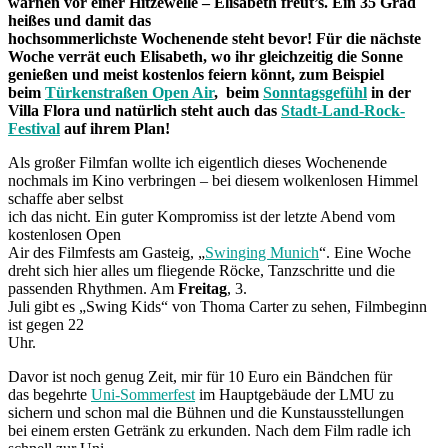
warnen vor einer Hitzewelle – Elisabeth freut’s. Ein 35 Grad
heißes und damit das
hochsommerlichste Wochenende steht bevor! Für die nächste
Woche verrät euch Elisabeth, wo ihr gleichzeitig die Sonne
genießen und meist kostenlos feiern könnt, zum Beispiel
beim
Türkenstraßen Open Air
, beim
Sonntagsgefühl
in der
Villa Flora und natürlich steht auch das
Stadt-Land-Rock-
Festival
auf ihrem Plan!
Als großer Filmfan wollte ich eigentlich dieses Wochenende
nochmals im Kino verbringen – bei diesem wolkenlosen Himmel
schaffe aber selbst
ich das nicht. Ein guter Kompromiss ist der letzte Abend vom
kostenlosen Open
Air des Filmfests am Gasteig, „
Swinging Munich
“. Eine Woche
dreht sich hier alles um fliegende Röcke, Tanzschritte und die
passenden Rhythmen. Am
Freitag
, 3.
Juli gibt es „Swing Kids“ von Thoma Carter zu sehen, Filmbeginn
ist gegen 22
Uhr.
Davor ist noch genug Zeit, mir für 10 Euro ein Bändchen für
das begehrte
Uni-Sommerfest
im Hauptgebäude der LMU zu
sichern und schon mal die Bühnen und die Kunstausstellungen
bei einem ersten Getränk zu erkunden. Nach dem Film radle ich