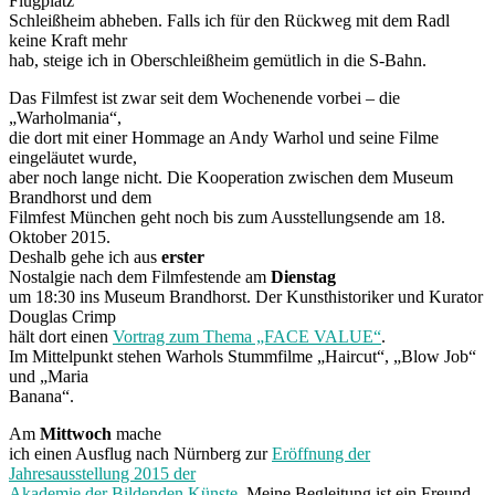
Flugplatz
Schleißheim abheben. Falls ich für den Rückweg mit dem Radl
keine Kraft mehr
hab, steige ich in Oberschleißheim gemütlich in die S-Bahn.
Das Filmfest ist zwar seit dem Wochenende vorbei – die
„Warholmania“,
die dort mit einer Hommage an Andy Warhol und seine Filme
eingeläutet wurde,
aber noch lange nicht. Die Kooperation zwischen dem Museum
Brandhorst und dem
Filmfest München geht noch bis zum Ausstellungsende am 18.
Oktober 2015.
Deshalb gehe ich aus
erster
Nostalgie nach dem Filmfestende am
Dienstag
um 18:30 ins Museum Brandhorst. Der Kunsthistoriker und Kurator
Douglas Crimp
hält dort einen
Vortrag zum Thema „FACE VALUE“
.
Im Mittelpunkt stehen Warhols Stummfilme „Haircut“, „Blow Job“
und „Maria
Banana“.
Am
Mittwoch
mache
ich einen Ausflug nach Nürnberg zur
Eröffnung der
Jahresausstellung 2015 der
Akademie der Bildenden Künste
. Meine Begleitung ist ein Freund,