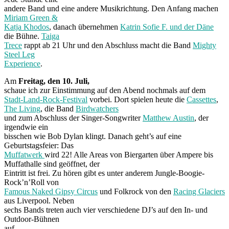
andere Band und eine andere Musikrichtung. Den Anfang machen
Miriam Green &
Katja Khodos
, danach übernehmen
Katrin Sofie F. und der Däne
die Bühne.
Taiga
Trece
rappt ab 21 Uhr und den Abschluss macht die Band
Mighty
Steel Leg
Experience
.
Am
Freitag, den 10. Juli,
schaue ich zur Einstimmung auf den Abend nochmals auf dem
Stadt-Land-Rock-Festival
vorbei. Dort spielen heute die
Cassettes
,
The Living
, die Band
Birdwatchers
und zum Abschluss der Singer-Songwriter
Matthew Austin
, der
irgendwie ein
bisschen wie Bob Dylan klingt. Danach geht’s auf eine
Geburtstagsfeier: Das
Muffatwerk
wird 22! Alle Areas von Biergarten über Ampere bis
Muffathalle sind geöffnet, der
Eintritt ist frei. Zu hören gibt es unter anderem Jungle-Boogie-
Rock’n’Roll von
Famous Naked Gipsy Circus
und Folkrock von den
Racing Glaciers
aus Liverpool. Neben
sechs Bands treten auch vier verschiedene DJ’s auf den In- und
Outdoor-Bühnen
auf.