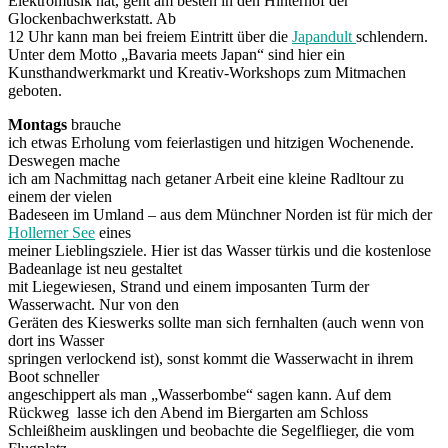
Elektromusik hat, geht am besten in den Hinterhof der
Glockenbachwerkstatt. Ab
12 Uhr kann man bei freiem Eintritt über die
Japandult
schlendern.
Unter dem Motto „Bavaria meets Japan“ sind hier ein
Kunsthandwerkmarkt und Kreativ-Workshops zum Mitmachen
geboten.
Montags
brauche
ich etwas Erholung vom feierlastigen und hitzigen Wochenende.
Deswegen mache
ich am Nachmittag nach getaner Arbeit eine kleine Radltour zu
einem der vielen
Badeseen im Umland – aus dem Münchner Norden ist für mich der
Hollerner See
eines
meiner Lieblingsziele. Hier ist das Wasser türkis und die kostenlose
Badeanlage ist neu gestaltet
mit Liegewiesen, Strand und einem imposanten Turm der
Wasserwacht. Nur von den
Geräten des Kieswerks sollte man sich fernhalten (auch wenn von
dort ins Wasser
springen verlockend ist), sonst kommt die Wasserwacht in ihrem
Boot schneller
angeschippert als man „Wasserbombe“ sagen kann. Auf dem
Rückweg lasse ich den Abend im Biergarten am Schloss
Schleißheim ausklingen und beobachte die Segelflieger, die vom