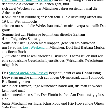
der auf die Akademie in München geht, und
sich zwei Wochen vor der Münchner Jahresausstellung mal die
Arbeiten der
Konkurrenz in Nürnberg ansehen will. Die Ausstellung öffnet um
19 Uhr. Wer mittwochs
arbeiten muss und die Werkschau trotzdem nicht verpassen will: Das
große
Sommerfest zur Finissage beginnt um dieselbe Zeit am
darauffolgenden Samstag.
Sollte der Ausflug doch nicht klappen, gehe ich am Mittwoch
um 19:30 ins
Lost Weekend
in München. Dort liest Barbara Murica
aus ihrem Buch
„Gut leben“ mit anschließender Diskussion. Thema ist, ob und wie
eine solidarische Gesellschaft jenseits des (Wirtschafts-)Wachstums
möglich ist.
Das
Stadt-Land-Rock-Festival
beginnt!, heißt es am
Donnerstag
.
Deswegen mache ich mich auf in den Olympiapark zum Tollwood.
Bis Sonntag treten
hier in der Tanzbar junge Münchner Bands auf, die man entweder
kennt und mag
oder kennenlernen sollte. Der Eintritt ist frei. Am Donnerstag gibt’s
eine
bunte Mischung aus Indie, Klassikpop und Hip-Hop auf die Ohren.
Jede Stunde eine