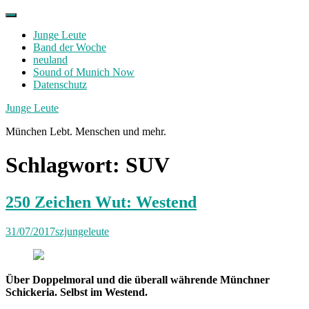
Skip
to
Junge Leute
content
Band der Woche
neuland
Sound of Munich Now
Datenschutz
Facebook
Twitter
Instagram
Junge Leute
München Lebt. Menschen und mehr.
Schlagwort:
SUV
250 Zeichen Wut: Westend
31/07/2017
szjungeleute
Über Doppelmoral und die überall währende Münchner
Schickeria. Selbst im Westend.