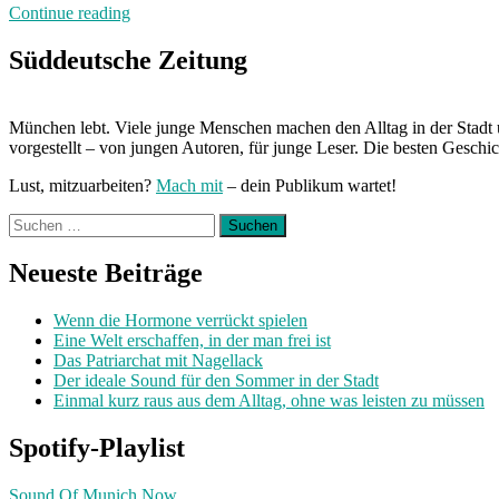
„Band
Continue reading
der
Woche:
Süddeutsche Zeitung
Zeck“
München lebt. Viele junge Menschen machen den Alltag in der Stadt 
vorgestellt – von jungen Autoren, für junge Leser. Die besten Geschi
Lust, mitzuarbeiten?
Mach mit
– dein Publikum wartet!
Suchen
nach:
Neueste Beiträge
Wenn die Hormone verrückt spielen
Eine Welt erschaffen, in der man frei ist
Das Patriarchat mit Nagellack
Der ideale Sound für den Sommer in der Stadt
Einmal kurz raus aus dem Alltag, ohne was leisten zu müssen
Spotify-Playlist
Sound Of Munich Now