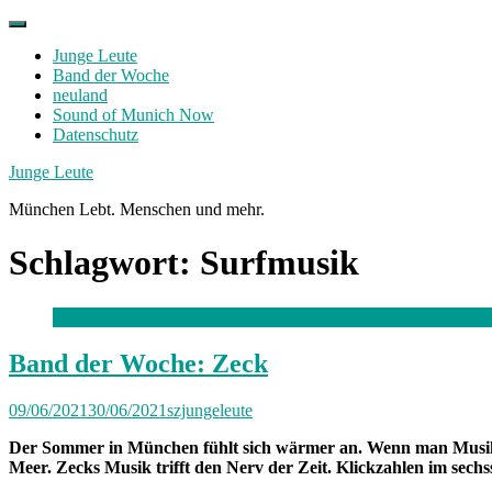
Skip
to
Junge Leute
content
Band der Woche
neuland
Sound of Munich Now
Datenschutz
Facebook
Twitter
Instagram
Junge Leute
München Lebt. Menschen und mehr.
Schlagwort:
Surfmusik
Band der Woche: Zeck
09/06/2021
30/06/2021
szjungeleute
Der Sommer in München fühlt sich wärmer an. Wenn man Musik 
Meer. Zecks Musik trifft den Nerv der Zeit. Klickzahlen im sechsst