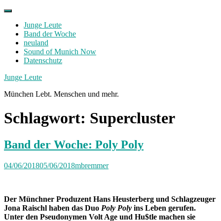
Skip
to
Junge Leute
content
Band der Woche
neuland
Sound of Munich Now
Datenschutz
Facebook
Twitter
Instagram
Junge Leute
München Lebt. Menschen und mehr.
Schlagwort:
Supercluster
Band der Woche: Poly Poly
04/06/2018
05/06/2018
mbremmer
Der Münchner Produzent Hans Heusterberg und Schlagzeuger
Jona Raischl haben das Duo
Poly Poly
ins Leben gerufen.
Unter den Pseudonymen Volt Age und Hu$tle machen sie