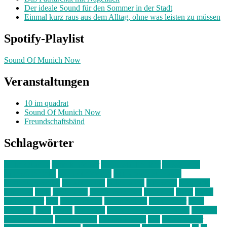
Der ideale Sound für den Sommer in der Stadt
Einmal kurz raus aus dem Alltag, ohne was leisten zu müssen
Spotify-Playlist
Sound Of Munich Now
Veranstaltungen
10 im quadrat
Sound Of Munich Now
Freundschaftsbänd
Schlagwörter
10 im Quadrat
Amelie Völker
Anastasia Trenkler
Ausstellung
bahnwärter thiel
Band der Woche
Bei Krause zu Hause
Beziehungsweise
ein abend mit
farbenladen
feierwerk
fotografie
Hip-Hop
indie
junge leute
junges münchen
Kolumne
kunst
Liebe
Lisi Wasmer
lmu
lost weekend
Louis Seibert
Max Fluder
mein
münchen
milla
musik
München
Münchens junge Kreative
neuland
ornella cosenza
Partnerschaft
Philipp Kreiter
pop
Rita Argauer