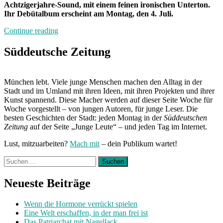
Achtzigerjahre-Sound, mit einem feinen ironischen Unterton.
Ihr Debütalbum erscheint am Montag, den 4. Juli.
„Band
Continue reading
der
Woche:
Süddeutsche Zeitung
Poly
Poly“
München lebt. Viele junge Menschen machen den Alltag in der
Stadt und im Umland mit ihren Ideen, mit ihren Projekten und ihrer
Kunst spannend. Diese Macher werden auf dieser Seite Woche für
Woche vorgestellt – von jungen Autoren, für junge Leser. Die
besten Geschichten der Stadt: jeden Montag in der
Süddeutschen
Zeitung
auf der Seite „Junge Leute“ – und jeden Tag im Internet.
Lust, mitzuarbeiten?
Mach mit
– dein Publikum wartet!
Suchen
nach:
Neueste Beiträge
Wenn die Hormone verrückt spielen
Eine Welt erschaffen, in der man frei ist
Das Patriarchat mit Nagellack